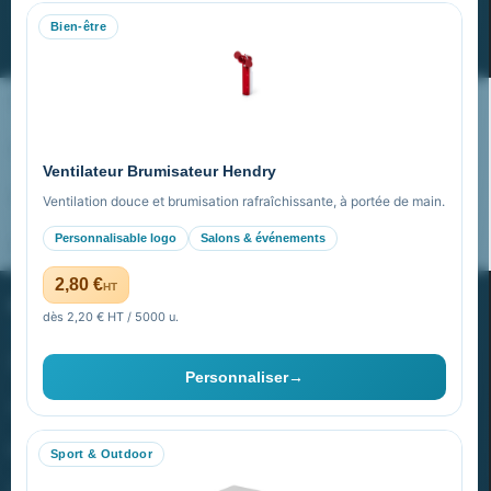
Bien-être
S’abonner
Nos expertises & accompagnement global
Pourquoi nous choisir ?
Ventilateur Brumisateur Hendry
FAQ sur Promenoch Goodies Pub France
Ventilation douce et brumisation rafraîchissante, à portée de main.
Personnalisable logo
Salons & événements
Pourquoi ça a marché à 100% pour moi ?
2,80 €
HT
PROMENOCH GOODIES
dès 2,20 € HT / 5000 u.
Goodies Pubfrance est édité par Promenoch
Personnaliser
→
40 rue Madeleine Michelis
92 200 Neuilly
Sport & Outdoor