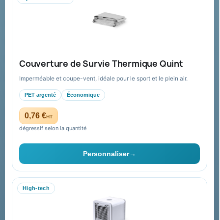
Aide & ressources
Guide : commande & devis
FAQ sur Promenoch Goodies Pub France
Couverture de Survie Thermique Quint
Conditions de retour
Imperméable et coupe-vent, idéale pour le sport et le plein air.
Paiement sécurisé
PET argenté
Économique
Plan du site
0,76 €
HT
dégressif selon la quantité
Contact & devis
Personnaliser
→
06 09 53 17 41
WhatsApp
High-tech
equipe@promenoch-goodies.com
Formulaire de contact