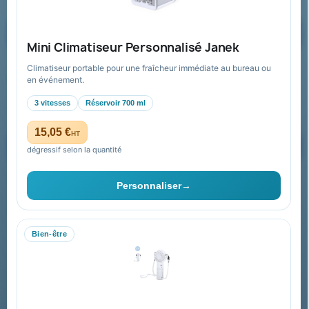
Demander un devis
Mini Climatiseur Personnalisé Janek
Climatiseur portable pour une fraîcheur immédiate au bureau ou
Recevez nos offres spéciales
en événement.
3 vitesses
Réservoir 700 ml
15,05 €
HT
dégressif selon la quantité
Vous pouvez vous désinscrire à tout moment. Vous trouverez pour
cela nos informations de contact dans les conditions d'utilisation du
Personnaliser
→
site.
Bien-être
Collectivités & administrations
Devis, mandat administratif et facturation Chorus Pro
adaptés au secteur public.