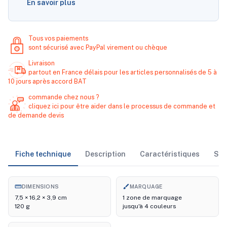
En savoir plus
Tous vos paiements
sont sécurisé avec PayPal virement ou chèque
Livraison
partout en France délais pour les articles personnalisés de 5 à
10 jours après accord BAT
commande chez nous ?
cliquez ici pour être aider dans le processus de commande et
de demande devis
Fiche technique
Description
Caractéristiques
Sto
straighten
brush
DIMENSIONS
MARQUAGE
7,5 × 16,2 × 3,9 cm
1 zone de marquage
120 g
jusqu'à 4 couleurs