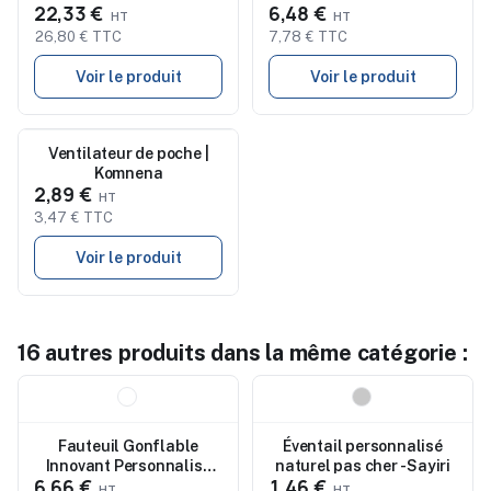
22,33 €
6,48 €
26,80 € TTC
7,78 € TTC
Voir le produit
Voir le produit
Nouveau
Ventilateur de poche |
Komnena
2,89 €
3,47 € TTC
Voir le produit
16 autres produits dans la même catégorie :
Nouveau
Nouveau
Fauteuil Gonflable
Éventail personnalisé
Innovant Personnalisé
naturel pas cher - Sayiri
6,66 €
1,46 €
avec Matelas Binsky pas