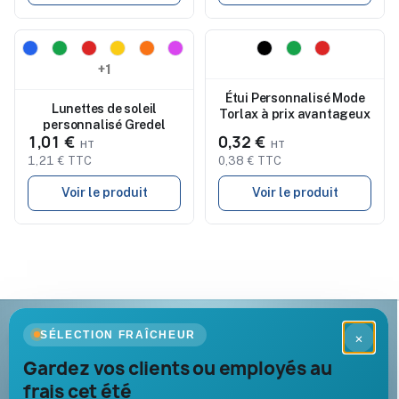
Nouveau
Nouveau
+1
Étui Personnalisé Mode
Lunettes de soleil
Torlax à prix avantageux
personnalisé Gredel
1,01 €
0,32 €
1,21 € TTC
0,38 € TTC
Voir le produit
Voir le produit
Goodies Pub France
SÉLECTION FRAÎCHEUR
×
Objets publicitaires · par Promenoch
Gardez vos clients ou employés au
frais cet été
Votre partenaire B2B pour les goodies et cadeaux d’affaires