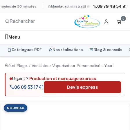
09 79 48 54 91
s de 30 minutes
Mandat administratif & Chorus Pro
BAT systém
0
Menu
Catalogues PDF
Nos réalisations
Blog & conseils
Été et Plage
Ventilateur Vaporisateur Personnalisé - Youri
Production et marquage express
Urgent ?
06 09 53 17 41
Devis express
NOUVEAU