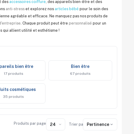
nt des
accessoires coiffure
, des appareils bien-être et des
ons
anti-stress
et explorez nos
articles bébé
pour le soin des
dienne agréable et efficace. Ne manquez pas nos produits de
'entreprise
. Chaque produit peut être
personnalisé
pour un
qui allient utilité et esthétisme !
ppareils bien être
bien être
17 produits
67 produits
oduits cosmétiques
35 produits
Produits par page
Trier par :
Pertinence