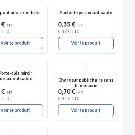
au
Nouveau
publicitaire en toile
Pochette personnalisable
4 €
0,35 €
€ TTC
0,42 € TTC
Voir le produit
Voir le produit
au
Nouveau
Studio de marquage
Porte-clés miroir
disponible
personnalisable
Chargeur publicitaire sans
fil mercerie
5 €
0,70 €
€ TTC
0,84 € TTC
Voir le produit
Voir le produit
au
Nouveau