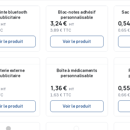
Nouveau
Nouve
inte bluetooth
Bloc-notes adhésif
Sac 
ublicitaire
personnalisable
€
3,24 €
0,5
TC
3,89 € TTC
0,65 
ir le produit
Voir le produit
Nouveau
Nouve
terie externe
Boîte à médicaments
ublicitaire
personnalisable
€
1,36 €
0,5
TC
1,63 € TTC
0,66 
ir le produit
Voir le produit
Nouveau
Nouve