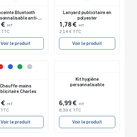
dio de marquage
Studio de marquage
onible
disponible
nceinte Bluetooth
Lanyard publicitaire en
sonnalisable anti-
polyester
9 €
1,78 €
stress
€ TTC
2,14 € TTC
Voir le produit
Voir le produit
au
Nouveau
dio de marquage
onible
Kit hygiène
personnalisable
Chauffe-mains
blicitaire Charles
3 €
6,99 €
€ TTC
8,39 € TTC
Voir le produit
Voir le produit