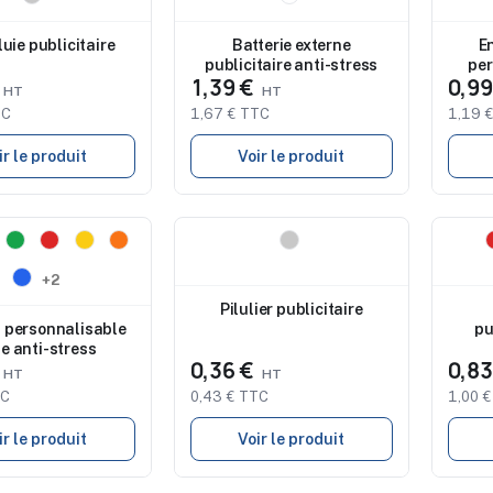
de marquage
Studio de marquage
Stu
ble
disponible
disp
uie publicitaire
Batterie externe
E
publicitaire anti-stress
per
€
1,39 €
0,9
TC
1,67 € TTC
1,19 
ir le produit
Voir le produit
Nouveau
Nouve
de marquage
Studio de marquage
Stu
ble
disponible
disp
+2
Pilulier publicitaire
 personnalisable
pu
le anti-stress
€
0,36 €
0,8
TC
0,43 € TTC
1,00 
ir le produit
Voir le produit