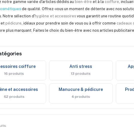
 notre gamme variée d'articles dédiés au
bien-être
et à la
coiffure
, inclua
cosmétiques
de qualité. Offrez-vous un moment de détente avec nos soluti
s. Notre sélection d'
hygiène et accessoires
vous garantit une routine quoti
et
pédicure
, idéaux pour prendre soin de vous ou à offrir comme
cadeaux d
re plus marquant. Faites le choix du bien-être avec nos articles publicitaires 
atégories
cessoires coiffure
anti stress
a
16 produits
13 produits
iène et accessoires
Manucure & pédicure
pr
62 produits
4 produits
uits.