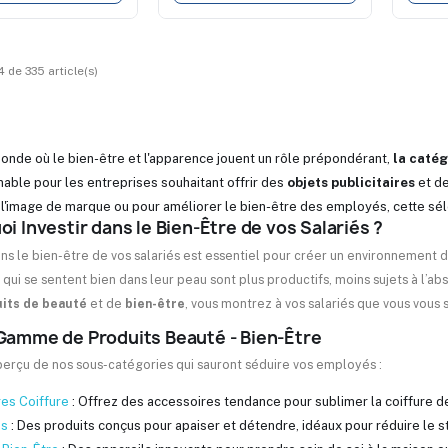
 de 335 article(s)
onde où le bien-être et l'apparence jouent un rôle prépondérant,
la catég
nable pour les entreprises souhaitant offrir des
objets publicitaires
et d
 l'image de marque ou pour améliorer le bien-être des employés, cette sél
i Investir dans le Bien-Être de vos Salariés ?
ans le bien-être de vos salariés est essentiel pour créer un environnement d
ui se sentent bien dans leur peau sont plus productifs, moins sujets à l’ab
its de beauté
et de
bien-être
, vous montrez à vos salariés que vous vous
Gamme de Produits Beauté - Bien-Être
aperçu de nos sous-catégories qui sauront séduire vos employés :
es Coiffure
: Offrez des accessoires tendance pour sublimer la coiffure de
ss
: Des produits conçus pour apaiser et détendre, idéaux pour réduire le st