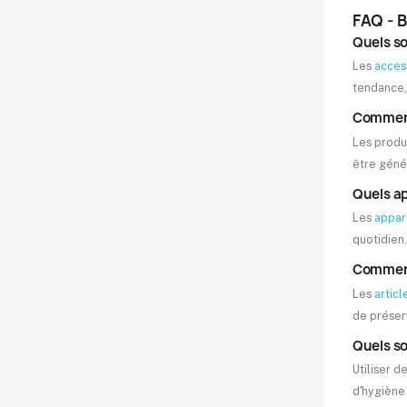
FAQ - 
Quels so
Les
acces
tendance, 
Comment 
Les produ
être géné
Quels ap
Les
appar
quotidien.
Comment 
Les
artic
de préserv
Quels so
Utiliser d
d'hygiène