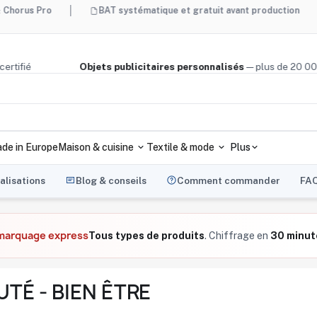
o
BAT systématique et gratuit avant production
Made
, bois certifié
Objets publicitaires personnalisés
— plus d
de in Europe
Maison & cuisine
Textile & mode
Plus
alisations
Blog & conseils
Comment commander
FA
 marquage express
Tous types de produits
. Chiffrage en
30 minut
UTÉ - BIEN ÊTRE