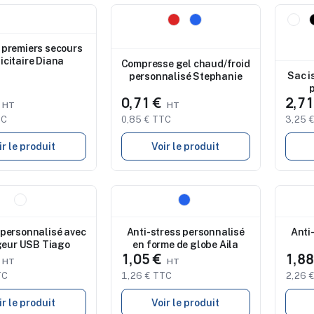
Nouveau
Nouve
Studio de marquage
Stu
disponible
disp
 premiers secours
icitaire Diana
Compresse gel chaud/froid
Sac i
personnalisé Stephanie
€
0,71 €
2,7
TC
0,85 € TTC
3,25 
ir le produit
Voir le produit
Nouveau
Nouve
de marquage
Studio de marquage
Stu
ble
disponible
disp
 personnalisé avec
Anti-stress personnalisé
Anti
eur USB Tiago
en forme de globe Aila
€
1,05 €
1,8
TC
1,26 € TTC
2,26 
ir le produit
Voir le produit