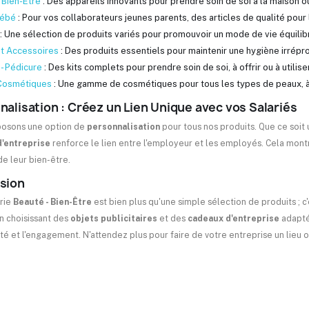
 Bien-Être
: Des appareils innovants pour prendre soin de soi à la maison o
Bébé
: Pour vos collaborateurs jeunes parents, des articles de qualité pour 
: Une sélection de produits variés pour promouvoir un mode de vie équilib
t Accessoires
: Des produits essentiels pour maintenir une hygiène irrépr
- Pédicure
: Des kits complets pour prendre soin de soi, à offrir ou à utilise
 Cosmétiques
: Une gamme de cosmétiques pour tous les types de peaux, à
nalisation : Créez un Lien Unique avec vos Salariés
osons une option de
personnalisation
pour tous nos produits. Que ce soit
'entreprise
renforce le lien entre l'employeur et les employés. Cela mont
e leur bien-être.
sion
rie
Beauté - Bien-Être
est bien plus qu'une simple sélection de produits ; c
En choisissant des
objets publicitaires
et des
cadeaux d'entreprise
adaptés
té et l'engagement. N'attendez plus pour faire de votre entreprise un lieu où i