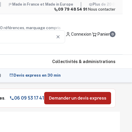
 in France et Made in Europe
Plus de 20 000 références, mar
09 79 48 54 91
·
Nous contacter
e 20 000 références, marquage compris
Conseil produit
— n
Connexion
Panier
0
clear
Collectivités & administrations
Q
Devis express en 30 min
06 09 53 17 41
Demander un devis express
es
.