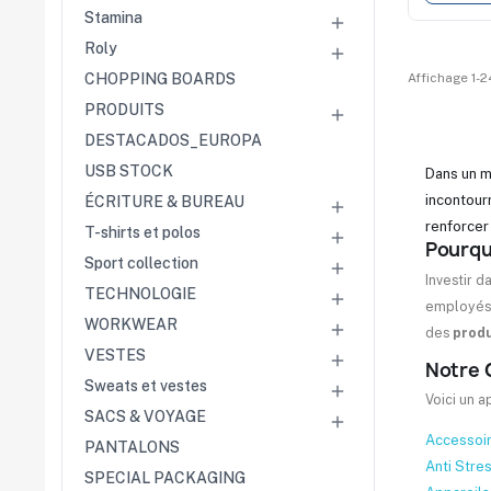
Stamina

Roly

Affichage 1-24
CHOPPING BOARDS
PRODUITS

DESTACADOS_EUROPA
USB STOCK
Dans un m
incontour
ÉCRITURE & BUREAU

renforcer
T-shirts et polos

Pourquo
Sport collection

Investir d
TECHNOLOGIE

employés q
WORKWEAR

des
produ
VESTES

Notre 
Sweats et vestes

Voici un 
SACS & VOYAGE

Accessoir
PANTALONS
Anti Stre
SPECIAL PACKAGING