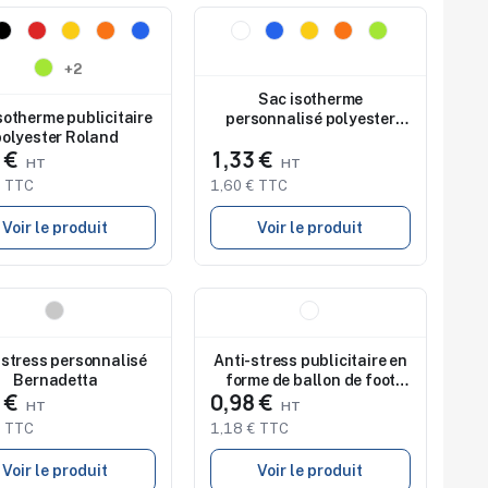
au
Nouveau
dio de marquage
Studio de marquage
onible
disponible
+2
Sac isotherme
sotherme publicitaire
personnalisé polyester
polyester Roland
420D Nikki
1 €
1,33 €
€ TTC
1,60 € TTC
Voir le produit
Voir le produit
au
Nouveau
dio de marquage
Studio de marquage
onible
disponible
-stress personnalisé
Anti-stress publicitaire en
Bernadetta
forme de ballon de foot
8 €
0,98 €
Elijah
€ TTC
1,18 € TTC
Voir le produit
Voir le produit