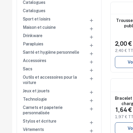
Catalogues
Nouveau
Catalogues
Sport et loisirs

Trousse
publ
Maison et cuisine

Drinkware

2,00 
Parapluies

2,40 € T
Santé et hygiène personnelle

Accessoires

Vo
Sacs

Outils et accessoires pour la

voiture
Nouveau
Jeux et jouets
Studio 

disponi
Bracelet
Technologie

charg
Carnets et papeterie
1,64 

personnalisée
1,97 € T
Stylos et écriture

Vo
Vêtements
