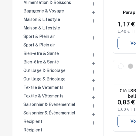
Alimentation & Boissons

Studio 
disponi
Bagagerie & Voyage

Parapl
Maison & Lifestyle

1,17 
Maison & Lifestyle
1,40 € T
Sport & Plein air

Vo
Sport & Plein air
Bien-être & Santé

Bien-être & Santé

Nouveau
Outillage & Bricolage

Studio 
disponi
Outillage & Bricolage

Textile & Vêtements

Clé USB
Textile & Vêtements
bal

0,83 
Saisonnier & Événementiel

1,00 € T
Saisonnier & Événementiel

Vo
Récipient

Récipient