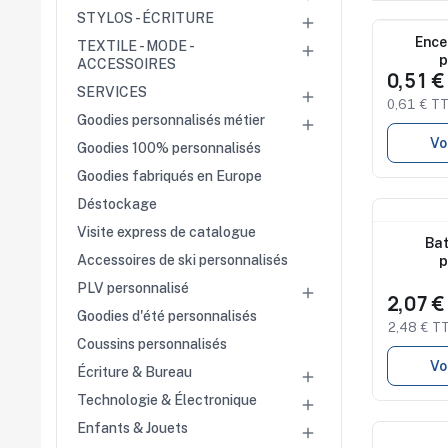
commerce
STYLOS - ÉCRITURE

Salons
Nouveau
Ence
TEXTILE - MODE -

professionnels
p
ACCESSOIRES
Séminaires
0,51 
Team building
SERVICES

0,61 € T
Portes ouvertes
Goodies personnalisés métier
Cadeaux d'entreprise

Vo
Goodies 100% personnalisés
Fin d'année
Goodies fabriqués en Europe
Rentrée
Cérémonies
Déstockage
Récompenses
Nouveau
Visite express de catalogue
Été et plage
Bat
Campagnes RSE
Accessoires de ski personnalisés
p
PLV personnalisé

Voyages d'affaires
2,07 
Animations
Goodies d'été personnalisés
2,48 € T
commerciales
Coussins personnalisés
Vo
Écriture & Bureau

Technologie & Électronique

Enfants & Jouets

Nouveau