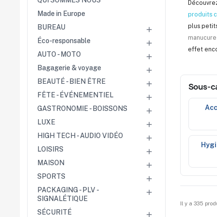
QUI SOMMES NOUS
Découvrez
Cérémonies
Made in Europe
produits 
Récompenses
Été et plage
plus petit
BUREAU

Campagnes RSE
manucure
Éco-responsable

effet enco
Voyages d'affaires
AUTO - MOTO

Animations
Bagagerie & voyage

commerciales
Entreprises
BEAUTÉ - BIEN ÊTRE

Sous-c
Collectivités
FÊTE - ÉVÉNEMENTIEL
Administrations

Écoles
ac
GASTRONOMIE - BOISSONS

Associations
LUXE
Comités d'entreprise

HIGH TECH - AUDIO VIDÉO

Agences
hyg
LOISIRS

événementielles
Hôtellerie
MAISON

Restauration
SPORTS
Domaines viticoles

Maisons de luxe
PACKAGING - PLV -

Marchés publics
SIGNALÉTIQUE
Il y a 335 prod
SÉCURITÉ

Chambres de