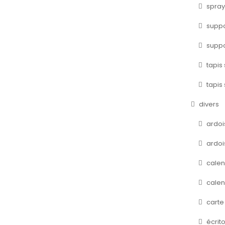
spray
suppo
suppo
tapis 
tapis 
divers
ardoi
ardoi
calen
calen
carte
écrito