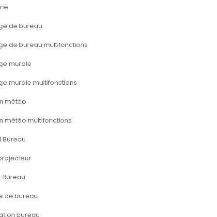
rie
ge de bureau
ge de bureau multifonctions
ge murale
ge murale multifonctions
on météo
on météo multifonctions
l Bureau
projecteur
r Bureau
e de bureau
ation bureau