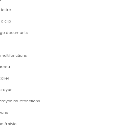
lettre
à clip
ège documents
 multifonctions
ureau
colier
 crayon
 crayon multifonctions
bone
se à stylo