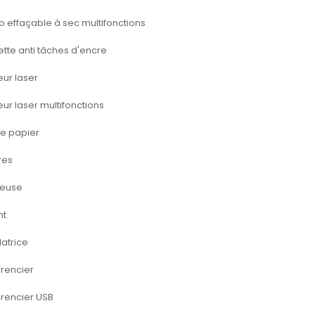
effaçable à sec multifonctions
tte anti tâches d'encre
eur laser
eur laser multifonctions
e papier
res
feuse
nt
latrice
rencier
rencier USB