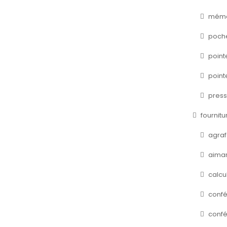
mémo 
poche
point
point
press
fournitu
agra
aima
calcu
confé
confé