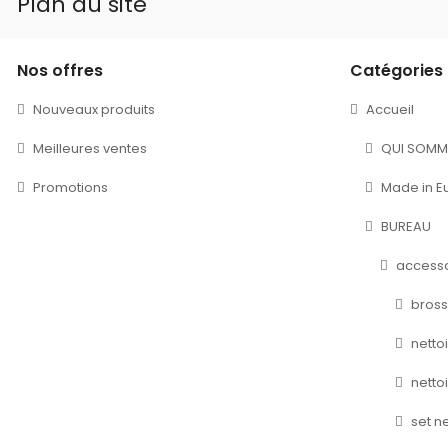
Plan du site
Nos offres
Catégories
Nouveaux produits
Accueil
Meilleures ventes
QUI SOMM
Promotions
Made in E
BUREAU
accesso
bross
netto
netto
set n