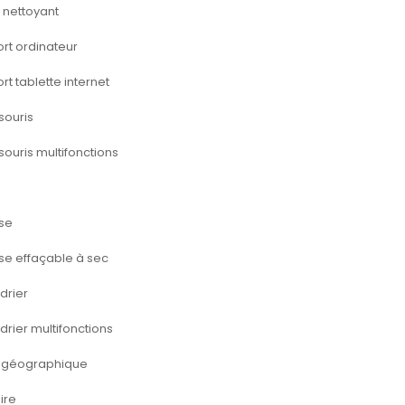
 nettoyant
rt ordinateur
rt tablette internet
souris
souris multifonctions
se
se effaçable à sec
drier
drier multifonctions
 géographique
ire