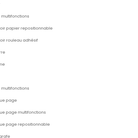
r
r multifonctions
oir papier repositionnable
oir rouleau adhésif
rre
me
e
 multifonctions
ue page
e page multifonctions
e page repositionnable
grafe