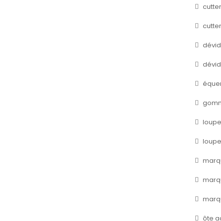
cutte
cutte
dévid
dévid
éque
gom
loup
loupe
marq
marqu
marqu
ôte a