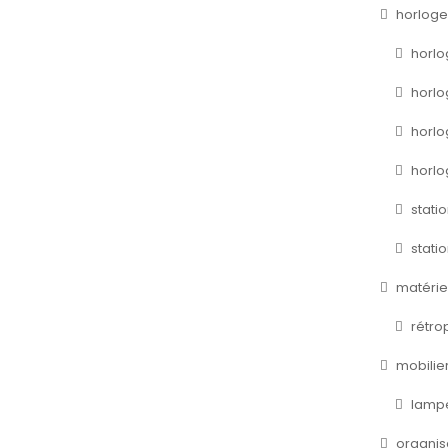
horloge
horlo
horlo
horlo
horlo
stati
stati
matérie
rétro
mobilie
lamp
organis