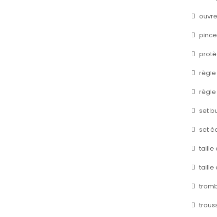
ouvre 
pince 
prot
règle
règle
set b
set é
taille
taille
trom
trous