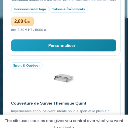
Personnalisable logo
Salons & événements
Pourquoi ça a marché à 100% pour moi ?
2,80 €
HT
PROMENOCH GOODIES
dès 2,20 € HT / 5000 u.
Goodies Pubfrance est édité par Promenoch
Personnaliser
→
40 rue Madeleine Michelis
92 200 Neuilly
Sport & Outdoor
equipe@promenoch-goodies.com
VOTRE COMPTE
NOTRE SITE
Couverture de Survie Thermique Quint
NOTRE SOCIÉTÉ
Imperméable et coupe-vent, idéale pour le sport et le plein air.
This site uses cookies and gives you control over what you want
PET argenté
Économique
to activate