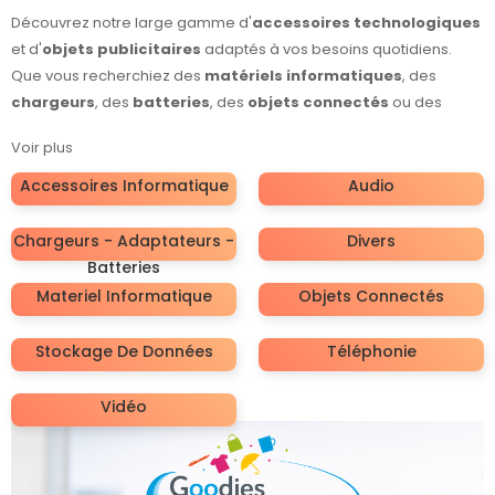
Découvrez notre large gamme d'
accessoires technologiques
et d'
objets publicitaires
adaptés à vos besoins quotidiens.
Que vous recherchiez des
matériels informatiques
, des
chargeurs
, des
batteries
, des
objets connectés
ou des
solutions de stockage de données
, notre sélection variée
Voir plus
saura répondre à toutes vos attentes. Idéaux comme
cadeaux
d'entreprise
ou pour la
personnalisation
, ces produits sont
Accessoires Informatique
Audio
conçus pour allier fonctionnalité et style. Ne manquez pas nos
options en
audio
,
vidéo
et
téléphonie
pour enrichir votre
Chargeurs - Adaptateurs -
Divers
expérience technologique. Offrez à vos clients des
objets
Batteries
publicitaires
qui marquent les esprits !
Materiel Informatique
Objets Connectés
Stockage De Données
Téléphonie
Vidéo