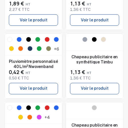
1,89 €
1,13 €
WOOGIE
2,27 € TTC
1,36 € TTC
Voir le produit
Voir le produit
Nouveau
Nouveau
Studio de marquage
+6
disponible
Chapeau publicitaire en
Pluviomètre personnalisé
synthétique Timbu
40 L/m² Nwovenband
0,42 €
1,13 €
0,50 € TTC
1,36 € TTC
Voir le produit
Voir le produit
Nouveau
Nouveau
Studio de marquage
Studio de marquage
+4
disponible
disponible
Chapeau publicitaire en