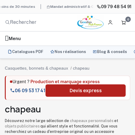
09 79 48 54 91
 30 minutes
Mandat administratif & Chorus Pro
BAT systémati
0
Menu
Catalogues PDF
Nos réalisations
Blog & conseils
Casquettes, bonnets & chapeaux
chapeau
Production et marquage express
Urgent ?
06 09 53 17 41
Devis express
chapeau
Découvrez notre large sélection de
chapeaux personnalisés
et
objets publicitaires
qui allient style et fonctionnalité. Que vous
recherchiez un cadeau d'entreprise original ou un accessoire