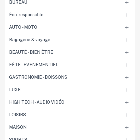
BUREAU

Éco-responsable

AUTO - MOTO

Bagagerie & voyage

BEAUTÉ - BIEN ÊTRE

FÊTE - ÉVÉNEMENTIEL

GASTRONOMIE - BOISSONS

LUXE

HIGH TECH - AUDIO VIDÉO

LOISIRS

MAISON

SPORTS