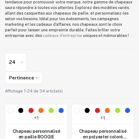
tendance pour promouvoir votre marque, notre gamme de chapeaux
saura répondre à toutes vos attentes. Explorez des modèles variés,
allant des casquettes aux chapeaux de paille, et personnalisez-les
selon vos besoins. Idéal pour les événements, les campagnes
marketing et les cadeaux d'affaires, nos chapeaux sont le choix
parfait pour laisser une empreinte durable. Faites briller votre
entreprise avec des
cadeaux d'entreprise
uniques et mémorables !
Pertinence
Affichage 1-24 de 34 article(s)
Nouveau
Nouveau
Studio de marquage
Studio de marquage
+1
+1
disponible
disponible
Chapeau personnalisé
Chapeau personnalisé
en paille BOOGIE
en polyester coloré