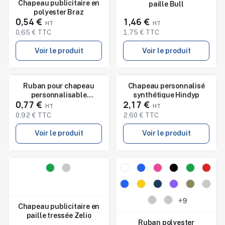
Chapeau publicitaire en
paille Bull
polyester Braz
0,54 €
1,46 €
0,65 € TTC
1,75 € TTC
Voir le produit
Voir le produit
Nouveau
Nouveau
Ruban pour chapeau
Chapeau personnalisé
personnalisable
synthétique Hindyp
Studio de marquage
disponible
0,77 €
2,17 €
Sublimationband
0,92 € TTC
2,60 € TTC
Voir le produit
Voir le produit
Nouveau
Nouveau
Studio de marquage
Studio de marquage
disponible
disponible
+9
Chapeau publicitaire en
paille tressée Zelio
Ruban polyester