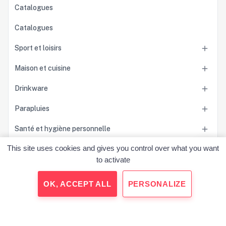
Catalogues
Catalogues
Sport et loisirs

Maison et cuisine

Drinkware

Parapluies

Santé et hygiène personnelle

This site uses cookies and gives you control over what you want
Accessoires

to activate
Sacs

OK, ACCEPT ALL
PERSONALIZE
Outils et accessoires pour la voiture

Jeux et jouets
