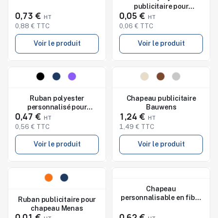
publicitaire pour
0,73 €
0,05 €
chapeau
0,88 € TTC
0,06 € TTC
Voir le produit
Voir le produit
Nouveau
Nouveau
Studio de marquage
disponible
Ruban polyester
Chapeau publicitaire
personnalisé pour
Bauwens
0,47 €
1,24 €
chapeau Polyesterband
0,56 € TTC
1,49 € TTC
Voir le produit
Voir le produit
Nouveau
Nouveau
Studio de marquage
Chapeau
disponible
personnalisable en fibre
Ruban publicitaire pour
synthétique Chizzer
chapeau Menas
0,01 €
0,62 €