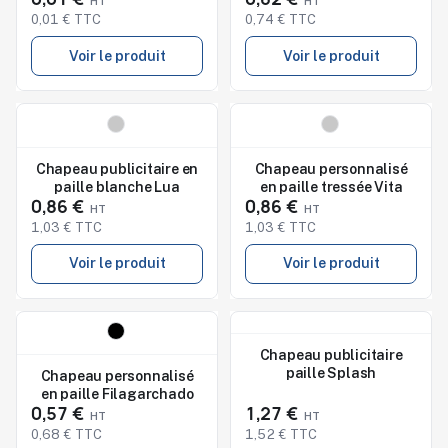
0,01 € TTC
0,74 € TTC
Voir le produit
Voir le produit
Nouveau
Nouveau
Studio de marquage
Studio de marquage
disponible
disponible
Chapeau publicitaire en
Chapeau personnalisé
paille blanche Lua
en paille tressée Vita
0,86 €
0,86 €
1,03 € TTC
1,03 € TTC
Voir le produit
Voir le produit
Nouveau
Nouveau
Studio de marquage
Studio de marquage
Chapeau publicitaire
disponible
disponible
paille Splash
Chapeau personnalisé
en paille Filagarchado
0,57 €
1,27 €
0,68 € TTC
1,52 € TTC