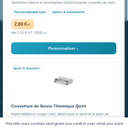
FAQ sur Promenoch Goodies Pub France
Ventilation douce et brumisation rafraîchissante, à portée de main.
Personnalisable logo
Salons & événements
Pourquoi ça a marché à 100% pour moi ?
2,80 €
HT
PROMENOCH GOODIES
dès 2,20 € HT / 5000 u.
Goodies Pubfrance est édité par Promenoch
Personnaliser
→
40 rue Madeleine Michelis
92 200 Neuilly
Sport & Outdoor
equipe@promenoch-goodies.com
VOTRE COMPTE
NOTRE SITE
Couverture de Survie Thermique Quint
NOTRE SOCIÉTÉ
Imperméable et coupe-vent, idéale pour le sport et le plein air.
This site uses cookies and gives you control over what you want
PET argenté
Économique