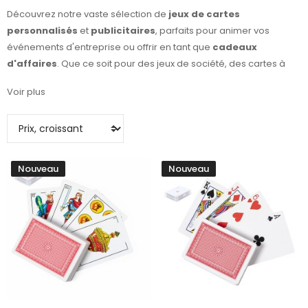
Découvrez notre vaste sélection de
jeux de cartes
personnalisés
et
publicitaires
, parfaits pour animer vos
événements d'entreprise ou offrir en tant que
cadeaux
d'affaires
. Que ce soit pour des jeux de société, des cartes à
jouer classiques ou des jeux éducatifs, nous avons quelque
Voir plus
chose pour tous les goûts. Nos
objets publicitaires
sont idéaux
pour renforcer votre image de marque tout en divertissant vos
clients. Profitez de la
personnalisation
pour créer des jeux
uniques qui marqueront les esprits. Faites le choix de l'originalité
et de la qualité avec nos
jeux de cartes
conçus pour les
Nouveau
Nouveau
entreprises.