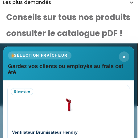
Les plus demandés
Conseils sur tous nos produits
consulter le catalogue pDF !
×
SÉLECTION FRAÎCHEUR
Gardez vos clients ou employés au frais cet
Newsletter
été
Recevez nos dernières nouvelles et nos offres spéciales
Bien-être
S’abonner
Nos expertises & accompagnement global
Pourquoi nous choisir ?
Ventilateur Brumisateur Hendry