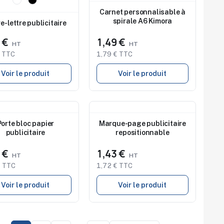
dio de marquage
Carnet personnalisable à
onible
spirale A6 Kimora
e-lettre publicitaire
7 €
1,49 €
€ TTC
1,79 € TTC
Voir le produit
Voir le produit
au
Nouveau
Porte bloc papier
Marque-page publicitaire
publicitaire
repositionnable
9 €
1,43 €
€ TTC
1,72 € TTC
Voir le produit
Voir le produit