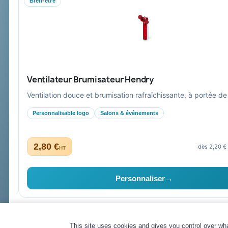
Bien-être
Mandat administratif & Chorus Pro
Paiement sécurisé
Expédition suivie
Ventilateur Brumisateur Hendry
Ventilation douce et brumisation rafraîchissante, à portée de
Personnalisable logo
Salons & événements
2,80 €
dès 2,20 €
HT
Collectivités & administrations
Devis, mandat administratif et facturation Chorus Pro ad
Personnaliser
→
High-tech
© 2026 Goodies Pub France — Tous droits réservés
This site uses cookies and gives you control over wh