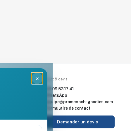
×
rces
Contact & devis
nde & devis
06 09 53 17 41
enoch Goodies
WhatsApp
equipe@promenoch-goodies.com
 retour
Formulaire de contact
urisé
Demander un devis