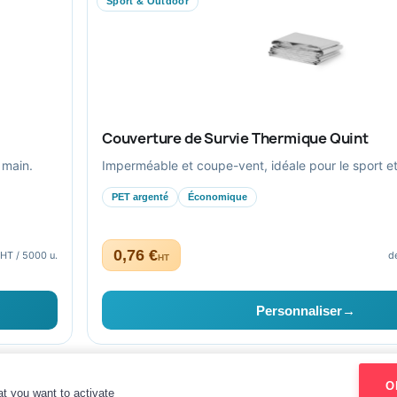
Sport & Outdoor
Livraison
Nous contacter
Couverture de Survie Thermique Quint
 main.
Imperméable et coupe-vent, idéale pour le sport et l
PET argenté
Économique
0,76 €
 HT / 5000 u.
d
HT
aptés au secteur public.
Personnaliser
→
Bien-être
O
Mentions légales
CGV
Paiement sécurisé
Gestion des cookies
at you want to activate