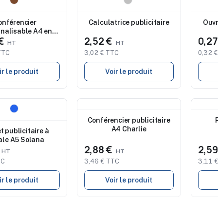
de marquage
Studio de marquage
Stu
ble
disponible
disp
onférencier
Calculatrice publicitaire
Ouvr
nalisable A4 en
 €
2,52 €
0,2
liège Avani
TTC
3,02 € TTC
0,32 
ir le produit
Voir le produit
Nouveau
Nouve
de marquage
Conférencier publicitaire
ble
A4 Charlie
t publicitaire à
ale A5 Solana
€
2,88 €
2,5
TC
3,46 € TTC
3,11 
ir le produit
Voir le produit