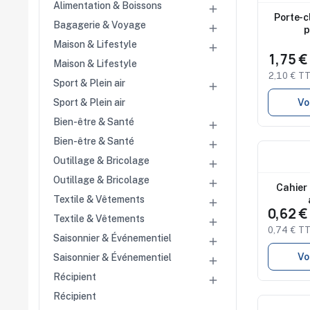
Nouveau
Alimentation & Boissons

Porte-c
Bagagerie & Voyage

p
Maison & Lifestyle

1,75 
Maison & Lifestyle
2,10 € T
Sport & Plein air

Vo
Sport & Plein air
Bien-être & Santé

Bien-être & Santé

Nouveau
Outillage & Bricolage

Studio 
disponi
Outillage & Bricolage

Cahier
Textile & Vêtements

0,62 
Textile & Vêtements

0,74 € T
Saisonnier & Événementiel

Vo
Saisonnier & Événementiel

Récipient

Récipient
Nouveau