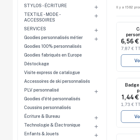
commerce
STYLOS - ÉCRITURE

Il y a 1582 pro
Salons
professionnels
TEXTILE - MODE -

Séminaires
ACCESSOIRES
Team building
SERVICES
Nouveau
C

Portes ouvertes
person
Cadeaux d'entreprise
Goodies personnalisés métier

6,56 
Goodies 100% personnalisés
7,87 € T
Fin d'année
Goodies fabriqués en Europe
Rentrée
Vo
Cérémonies
Déstockage
Récompenses
Été et plage
Visite express de catalogue
Campagnes RSE
Accessoires de ski personnalisés
Nouveau
Badge 
PLV personnalisé
p
Voyages d'affaires

1,44 
Animations
Goodies d'été personnalisés
commerciales
1,73 € T
Coussins personnalisés
Écriture & Bureau
Vo

Technologie & Électronique

Enfants & Jouets
