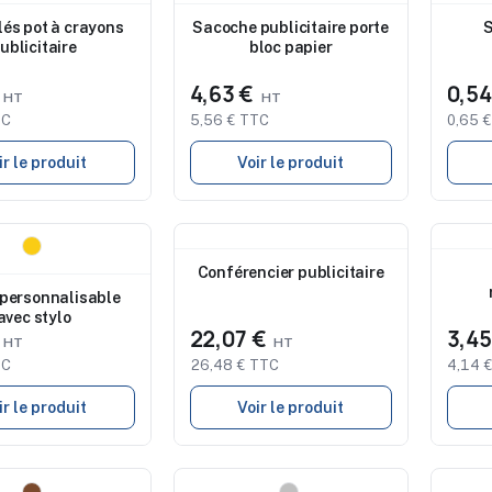
Nouveau
Nouve
lés pot à crayons
Sacoche publicitaire porte
S
ublicitaire
bloc papier
€
4,63 €
0,5
TC
5,56 € TTC
0,65 
ir le produit
Voir le produit
Nouveau
Nouve
de marquage
Conférencier publicitaire
ble
 personnalisable
avec stylo
€
22,07 €
3,4
TC
26,48 € TTC
4,14 
ir le produit
Voir le produit
Nouveau
Nouve