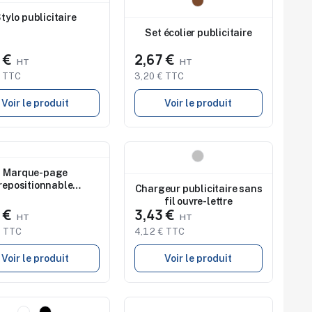
au
Nouveau
Studio de marquage
tylo publicitaire
disponible
Set écolier publicitaire
4 €
2,67 €
€ TTC
3,20 € TTC
Voir le produit
Voir le produit
au
Nouveau
Studio de marquage
Marque-page
disponible
repositionnable
Chargeur publicitaire sans
personnalisable
fil ouvre-lettre
5 €
3,43 €
€ TTC
4,12 € TTC
Voir le produit
Voir le produit
au
Nouveau