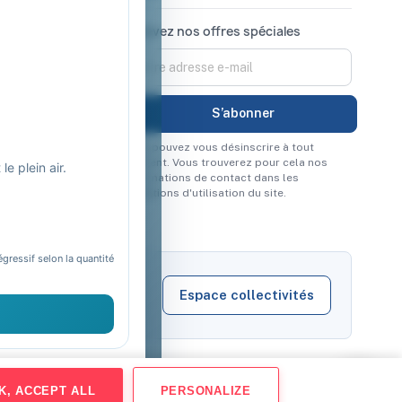
Recevez nos offres spéciales
Vous pouvez vous désinscrire à tout
moment. Vous trouverez pour cela nos
e plein air.
informations de contact dans les
conditions d'utilisation du site.
égressif selon la quantité
Espace collectivités
K, ACCEPT ALL
PERSONALIZE
Virement
Mandat administratif
CB
Visa
Mastercard