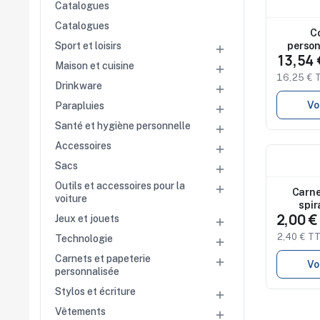
Catalogues
Studio 
disponi
Catalogues
C
person
Sport et loisirs

13,54
Maison et cuisine

16,25 € 
Drinkware

Vo
Parapluies

Santé et hygiène personnelle

Accessoires

Nouveau
Sacs

Studio 
disponi
Outils et accessoires pour la

Carne
voiture
spir
2,00 
Jeux et jouets

2,40 € T
Technologie

Carnets et papeterie

Vo
personnalisée
Stylos et écriture

Vêtements
