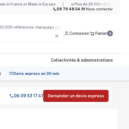
ce et Made in Europe
Plus de 20 000 références, marquage co
09 79 48 54 91
·
Nous contacter
lus de 20 000 références, marquage compris
Conseil produ
Connexion
Panier
0
clear
Collectivités & administrations
Q
Devis express en 30 min
06 09 53 17 41
Demander un devis express