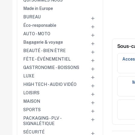
QUI SOMMES NOUS
Cérémonies
Récompenses
Made in Europe
Été et plage
BUREAU

Campagnes RSE
Éco-responsable

Voyages d'affaires
AUTO - MOTO

Animations
commerciales
Bagagerie & voyage

Sous-c
Entreprises
BEAUTÉ - BIEN ÊTRE

Collectivités
Administrations
acce
FÊTE - ÉVÉNEMENTIEL

Écoles
GASTRONOMIE - BOISSONS

Associations
Comités d'entreprise
LUXE

HIGH TECH - AUDIO VIDÉO

Agences
événementielles
LOISIRS

Hôtellerie
MAISON

Restauration
Domaines viticoles
SPORTS

Maisons de luxe
PACKAGING - PLV -

Marchés publics
SIGNALÉTIQUE
SÉCURITÉ
Chambres de
