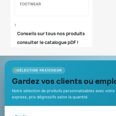
FOOTWEAR
1
Conseils sur tous nos produits
consulter le catalogue pDF !
Goodies Pub France
Nos produits
SÉLECTION FRAÎCHEUR
Objets publicitaires · par Promenoch
Gardez vos clients ou emplo
Nouveautés
Promotions
Votre partenaire B2B pour les goodies et
Catalogue goo
cadeaux d’affaires personnalisés :
Notre sélection de produits personnalisables avec votre 
Cadeaux de fi
conseil, marquage et livraison pour
express, prix dégressifs selon la quantité.
entreprises, collectivités et
administrations.