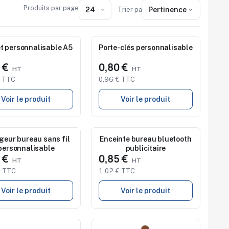
Produits par page
Trier par :
Pertinence
au
Nouveau
t personnalisable A5
Porte-clés personnalisable
8 €
0,80 €
€ TTC
0,96 € TTC
Voir le produit
Voir le produit
au
Nouveau
geur bureau sans fil
Enceinte bureau bluetooth
personnalisable
publicitaire
4 €
0,85 €
€ TTC
1,02 € TTC
Voir le produit
Voir le produit