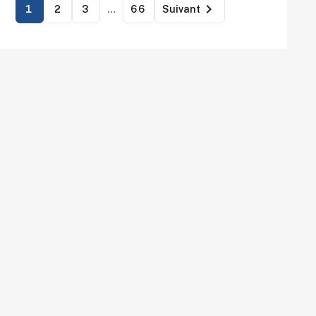

1
2
3
…
66
Suivant