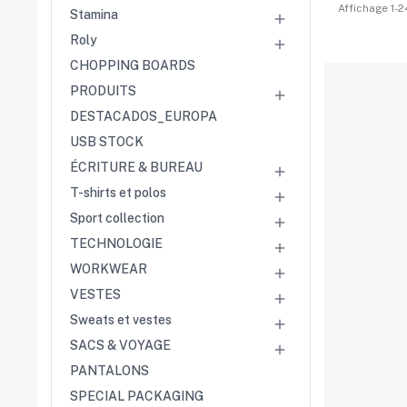
Affichage 1-24
Stamina

Roly

CHOPPING BOARDS
PRODUITS

DESTACADOS_EUROPA
USB STOCK
ÉCRITURE & BUREAU

T-shirts et polos

Sport collection

TECHNOLOGIE

WORKWEAR

VESTES

Sweats et vestes

SACS & VOYAGE

PANTALONS
SPECIAL PACKAGING