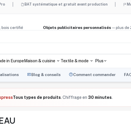
BAT systématique et gratuit avant production
Made in Fran
 liège, bois certifié
Objets publicitaires personnalisés
— p
de in Europe
Maison & cuisine
Textile & mode
Plus
alisations
Blog & conseils
Comment commander
FA
xpress
Tous types de produits
. Chiffrage en
30 minutes
.
EAU