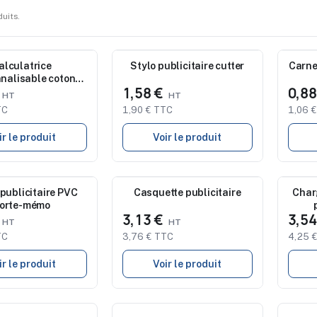
duits.
Nouveau
Nouve
alculatrice
Stylo publicitaire cutter
Carne
nalisable coton
€
1,58 €
0,8
Snapback
TC
1,90 € TTC
1,06 
ir le produit
Voir le produit
Nouveau
Nouve
publicitaire PVC
Casquette publicitaire
Char
orte-mémo
€
3,13 €
3,5
TC
3,76 € TTC
4,25 
ir le produit
Voir le produit