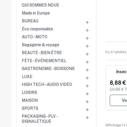
Rentrée
Cérémonies
QUI SOMMES NOUS
Récompenses
Made in Europe
Été et plage
Campagnes RSE
BUREAU

Éco-responsable

Voyages d'affaires
AUTO - MOTO
Animations

commerciales
Bagagerie & voyage

Entreprises
Il y a 1 produit.
Collectivités
BEAUTÉ - BIEN ÊTRE

Administrations
FÊTE - ÉVÉNEMENTIEL

Écoles
Associations
GASTRONOMIE - BOISSONS

Nouveau
Insec
Comités d'entreprise
LUXE

8,88 
HIGH TECH - AUDIO VIDÉO
Agences

10,66 € 
événementielles
LOISIRS

Hôtellerie
Restauration
Vo
MAISON

Domaines viticoles
SPORTS

Maisons de luxe
Marchés publics
PACKAGING - PLV -

SIGNALÉTIQUE
Affichage 1-1 d