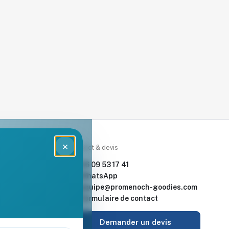
×
rces
Contact & devis
nde & devis
06 09 53 17 41
enoch Goodies
WhatsApp
equipe@promenoch-goodies.com
 retour
Formulaire de contact
urisé
Demander un devis