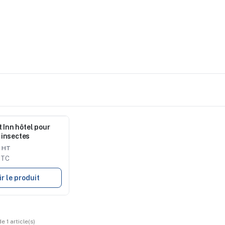
t Inn hôtel pour
insectes
€
TTC
ir le produit
e 1 article(s)