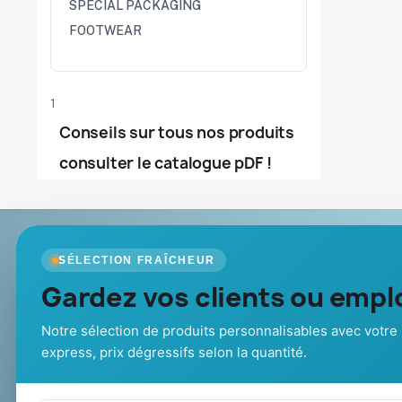
SPECIAL PACKAGING
FOOTWEAR
1
Conseils sur tous nos produits
consulter le catalogue pDF !
Goodies Pub France
Nos produits
SÉLECTION FRAÎCHEUR
Objets publicitaires · par Promenoch
Gardez vos clients ou emplo
Nouveautés
Promotions
Votre partenaire B2B pour les goodies et
Catalogue goo
cadeaux d’affaires personnalisés :
Notre sélection de produits personnalisables avec votre 
Cadeaux de fi
conseil, marquage et livraison pour
express, prix dégressifs selon la quantité.
entreprises, collectivités et
administrations.