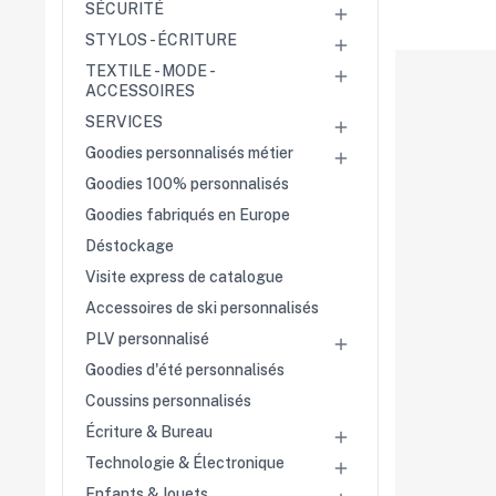
Chambres de
SÉCURITÉ

commerce
STYLOS - ÉCRITURE
Salons

professionnels
TEXTILE - MODE -

Séminaires
ACCESSOIRES
Team building
Portes ouvertes
SERVICES

Cadeaux d'entreprise
Goodies personnalisés métier

Goodies 100% personnalisés
Fin d'année
Rentrée
Goodies fabriqués en Europe
Cérémonies
Déstockage
Récompenses
Été et plage
Visite express de catalogue
Campagnes RSE
Accessoires de ski personnalisés
Voyages d'affaires
PLV personnalisé

Animations
Goodies d'été personnalisés
commerciales
Coussins personnalisés
Écriture & Bureau

Technologie & Électronique

Enfants & Jouets