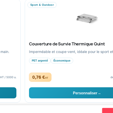
Ils nous ont fait confiance
Sport & Outdoor
Livraison
Nous contacter
Couverture de Survie Thermique Quint
 main.
Imperméable et coupe-vent, idéale pour le sport et l
PET argenté
Économique
0,76 €
 HT / 5000 u.
d
HT
aptés au secteur public.
Personnaliser
→
Bien-être