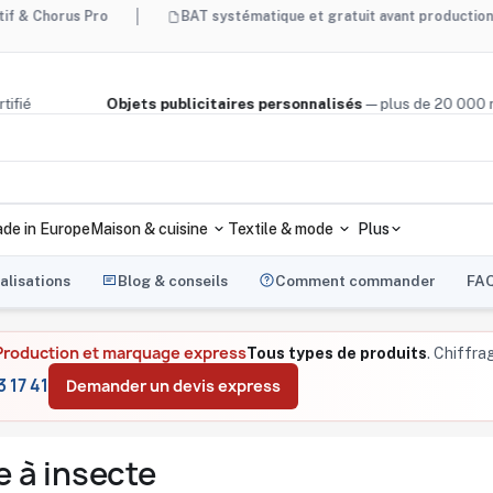
us Pro
BAT systématique et gratuit avant production
ois certifié
Objets publicitaires personnalisés
— plus de 2
de in Europe
Maison & cuisine
Textile & mode
Plus
alisations
Blog & conseils
Comment commander
FA
Production et marquage express
Tous types de produits
. Chiffra
 17 41
Demander un devis express
e à insecte