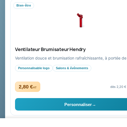
Bien-être
Mandat administratif & Chorus Pro
Paiement sécurisé
Expédition suivie
Ventilateur Brumisateur Hendry
Ventilation douce et brumisation rafraîchissante, à portée de
Personnalisable logo
Salons & événements
2,80 €
dès 2,20 €
HT
Collectivités & administrations
Devis, mandat administratif et facturation Chorus Pro ad
Personnaliser
→
High-tech