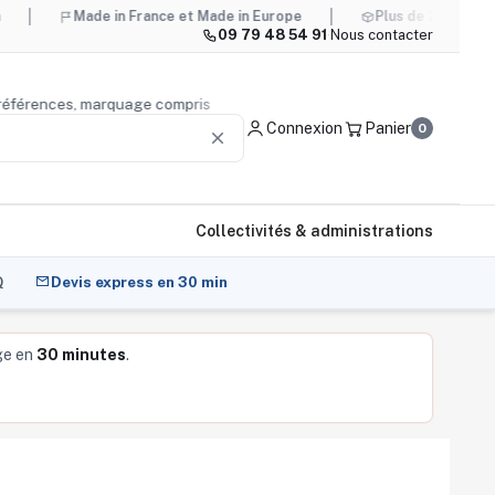
Made in France et Made in Europe
Plus de 20 000 références
09 79 48 54 91
·
Nous contacter
0 000 références, marquage compris
Conseil produit
— nous 
Connexion
Panier
0
clear
Collectivités & administrations
Q
Devis express en 30 min
ge en
30 minutes
.