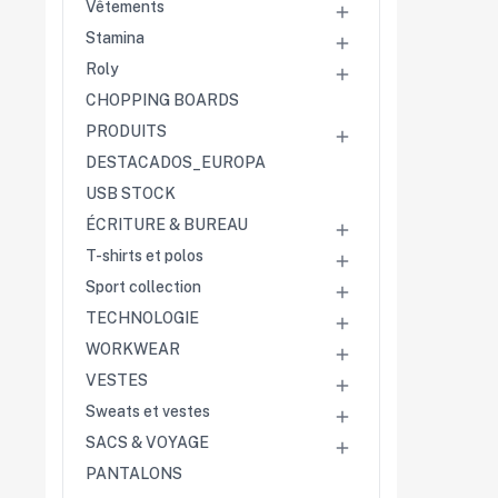
Vêtements

Stamina

Roly

CHOPPING BOARDS
PRODUITS

DESTACADOS_EUROPA
USB STOCK
ÉCRITURE & BUREAU

T-shirts et polos

Sport collection

TECHNOLOGIE

WORKWEAR

VESTES

Sweats et vestes

SACS & VOYAGE

PANTALONS