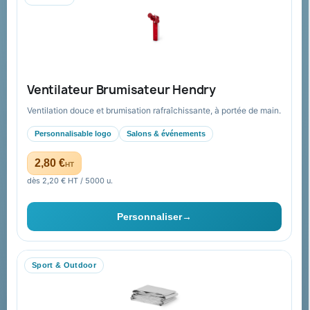
Mandat administratif & Chorus Pro
Paiement sécurisé
Expédition suivie
Nos produits
Notre société
Ventilateur Brumisateur Hendry
Nouveautés
À propos
Ventilation douce et brumisation rafraîchissante, à portée de main.
Nos expertises &
Promotions
accompagnement global
Personnalisable logo
Salons & événements
Catalogue goodies
Pourquoi nous choisir ?
2,80 €
HT
Cadeaux de fin d’année
Pourquoi ça a marché à 100%
dès 2,20 € HT / 5000 u.
pour moi ?
Ils nous ont fait confiance
Personnaliser
→
Livraison
Nous contacter
Sport & Outdoor
Aide & ressources