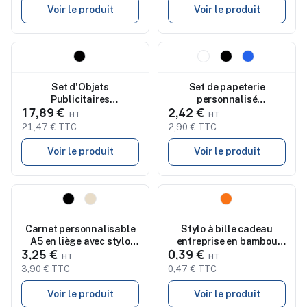
Voir le produit
Voir le produit
Nouveau
Nouveau
Set d'Objets
Set de papeterie
Publicitaires
personnalisé
17,89 €
2,42 €
Personnalisés : Cahier,
accessoires de bureau
Stylo et Bouteille
QUINCY
21,47 € TTC
2,90 € TTC
Isotherme Datiford pas
cher
Voir le produit
Voir le produit
Nouveau
Nouveau
Carnet personnalisable
Stylo à bille cadeau
A5 en liège avec stylo
entreprise en bambou
3,25 €
0,39 €
SUBER SET
Hetty
3,90 € TTC
0,47 € TTC
Voir le produit
Voir le produit