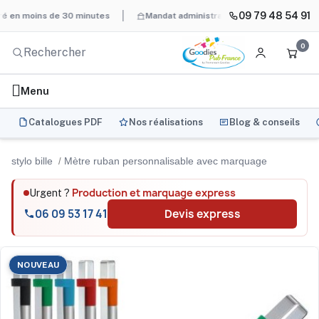
09 79 48 54 91
 moins de 30 minutes
Mandat administratif & Chorus Pro
BAT s
0
Menu
Catalogues PDF
Nos réalisations
Blog & conseils
stylo bille
Mètre ruban personnalisable avec marquage
Production et marquage express
Urgent ?
06 09 53 17 41
Devis express
NOUVEAU