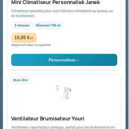
Mini Climatiseur Personnalisé Janek
Climatiseur portable pour une fraîcheur immédiate au bureau ou
Recevez nos offres spéciales
en événement.
3 vitesses
Réservoir 700 ml
15,05 €
HT
dégressif selon la quantité
Vous pouvez vous désinscrire à tout moment. Vous trouverez pour
cela nos informations de contact dans les conditions d'utilisation du
Personnaliser
→
site.
Bien-être
Collectivités & administrations
Devis, mandat administratif et facturation Chorus Pro
adaptés au secteur public.
Espace collectivités
Ventilateur Brumisateur Youri
Ventilateur vaporisateur pratique, parfait pour les événements en