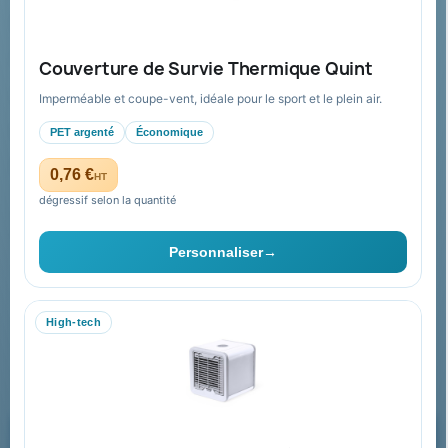
Guide : commande & devis
FAQ sur Promenoch Goodies Pub France
Couverture de Survie Thermique Quint
Conditions de retour
Imperméable et coupe-vent, idéale pour le sport et le plein air.
Paiement sécurisé
PET argenté
Économique
Plan du site
0,76 €
HT
dégressif selon la quantité
Contact & devis
Personnaliser
→
06 09 53 17 41
WhatsApp
High-tech
equipe@promenoch-goodies.com
Formulaire de contact
Demander un devis