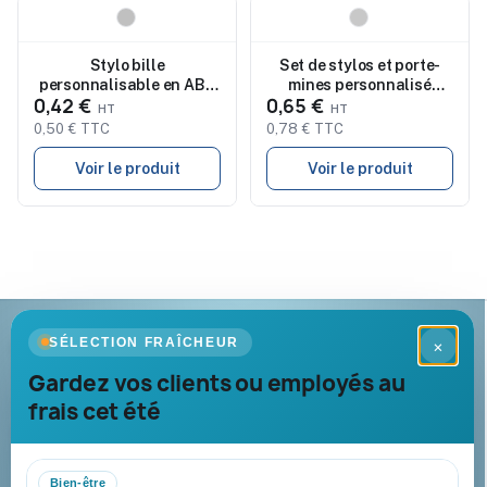
Nouveau
Nouveau
Stylo bille
Set de stylos et porte-
personnalisable en ABS
mines personnalisé
0,42 €
0,65 €
et bambou RIO BAMBOO
Bruneok
0,50 € TTC
0,78 € TTC
Voir le produit
Voir le produit
Goodies Pub France
SÉLECTION FRAÎCHEUR
×
Objets publicitaires · par Promenoch
Gardez vos clients ou employés au
frais cet été
Votre partenaire B2B pour les goodies et cadeaux d’affaires
personnalisés : conseil, marquage et livraison pour entreprises,
collectivités et administrations.
Bien-être