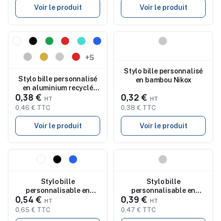
Voir le produit
Voir le produit
Nouveau
Nouveau
+5
Stylo bille personnalisé
Stylo bille personnalisé
en bambou Nikox
en aluminium recyclé
0,38 €
0,32 €
DANA
0,46 € TTC
0,38 € TTC
Voir le produit
Voir le produit
Nouveau
Nouveau
Stylo bille
Stylo bille
personnalisable en
personnalisable en
0,54 €
0,39 €
métal Yvette
bambou BERN BAMBOO
0,65 € TTC
0,47 € TTC