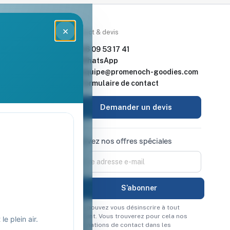
×
rces
Contact & devis
nde & devis
06 09 53 17 41
enoch Goodies
WhatsApp
equipe@promenoch-goodies.com
 retour
Formulaire de contact
urisé
Demander un devis
Recevez nos offres spéciales
Vous pouvez vous désinscrire à tout
moment. Vous trouverez pour cela nos
e plein air.
informations de contact dans les