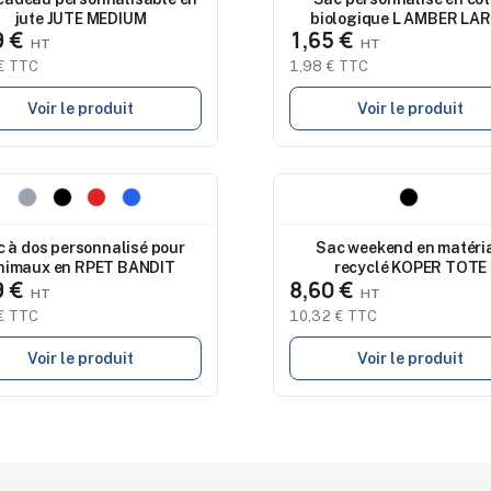
jute JUTE MEDIUM
biologique L AMBER LA
9 €
1,65 €
€ TTC
1,98 € TTC
Voir le produit
Voir le produit
eau
Nouveau
 à dos personnalisé pour
Sac weekend en matéri
nimaux en RPET BANDIT
recyclé KOPER TOTE
9 €
8,60 €
€ TTC
10,32 € TTC
Voir le produit
Voir le produit