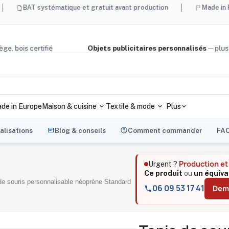
 systématique et gratuit avant production
Made in France et 
clé, liège, bois certifié
Objets publicitaires personnalisés
de in Europe
Maison & cuisine
Textile & mode
Plus
alisations
Blog & conseils
Comment commander
FA
Production e
Urgent ?
Ce produit
ou
un équiva
de souris personnalisable néoprène Standard
06 09 53 17 41
Dema