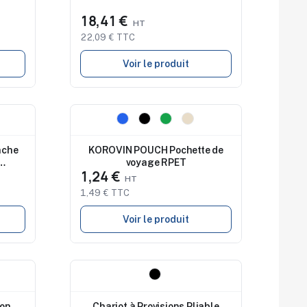
18,41 €
22,09 € TTC
Voir le produit
Nouveau
nche
KOROVIN POUCH Pochette de
voyage RPET
1,24 €
1,49 € TTC
Voir le produit
Nouveau
ton
Chariot à Provisions Pliable