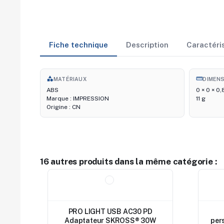
Fiche technique
Description
Caractéri
category
straighten
MATÉRIAUX
DIMEN
ABS
0 × 0 × 0
Marque : IMPRESSION
11 g
Origine : CN
16 autres produits dans la même catégorie :
Nouveau
Nouv
PRO LIGHT USB AC30 PD
Adaptateur SKROSS® 30W
per