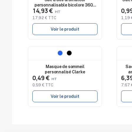
personnalisable bicolore 360D
14,93 €
0,9
Stockholm Bag
17,92 € TTC
1,19 
Voir le produit
Nouveau
Nouv
Masque de sommeil
Sac
personnalisé Clarke
a
0,49 €
6,3
0,59 € TTC
7,67 
Voir le produit