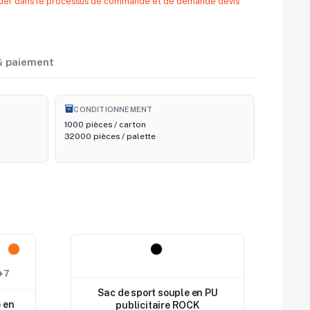
 aider dans le processus de commande et de demande devis
 & paiement
inventory_2
CONDITIONNEMENT
1000 pièces / carton
32000 pièces / palette
Nouveau
+7
Sac de sport souple en PU
e en
publicitaire ROCK