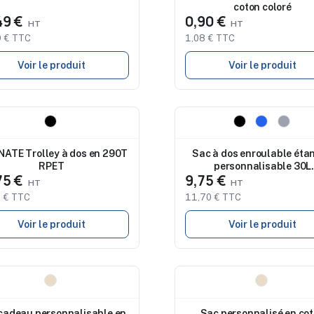
coton coloré
pôles MUV Micro
49 €
0,90 €
 € TTC
1,08 € TTC
Voir le produit
Voir le produit
eau
Nouveau
ATE Trolley à dos en 290T
Sac à dos enroulable éta
RPET
personnalisable 30L
75 €
9,75 €
SCUBAROLL
 € TTC
11,70 € TTC
Voir le produit
Voir le produit
eau
Nouveau
cadeau personnalisable en
Sac personnalisé en co