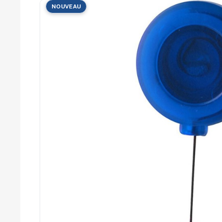
Cérémonies
NOUVEAU
Récompenses
Été et plage
Campagnes RSE
Voyages d'affaires
Animations
commerciales
Entreprises
Collectivités
Administrations
Écoles
Associations
Comités d'entreprise
Agences
événementielles
Hôtellerie
Restauration
Domaines viticoles
Maisons de luxe
Marchés publics
Chambres de