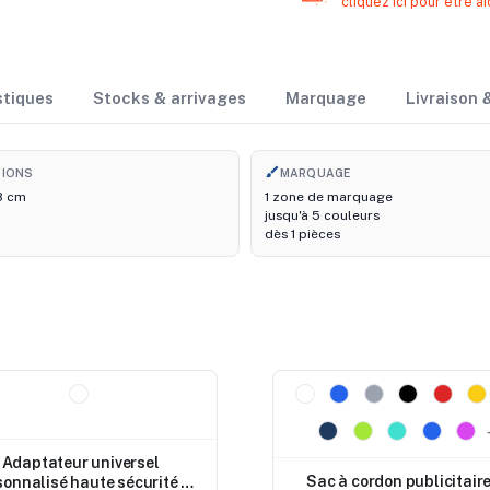
cliquez ici pour être
stiques
Stocks & arrivages
Marquage
Livraison
brush
SIONS
MARQUAGE
,8 cm
1 zone de marquage
jusqu'à 5 couleurs
dès 1 pièces
eau
Nouveau
Adaptateur universel
Sac à cordon publicitair
sonnalisé haute sécurité 2