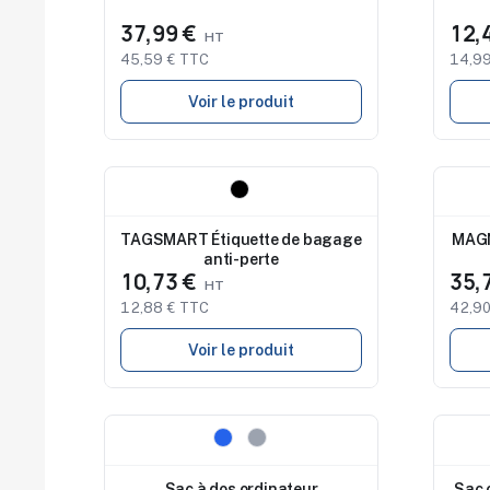
37,99 €
12,
45,59 € TTC
14,99
Voir le produit
Nouveau
Nouv
TAGSMART Étiquette de bagage
MAGN
anti-perte
10,73 €
35,
12,88 € TTC
42,90
Voir le produit
Nouveau
Nouv
Sac à dos ordinateur
Sac 