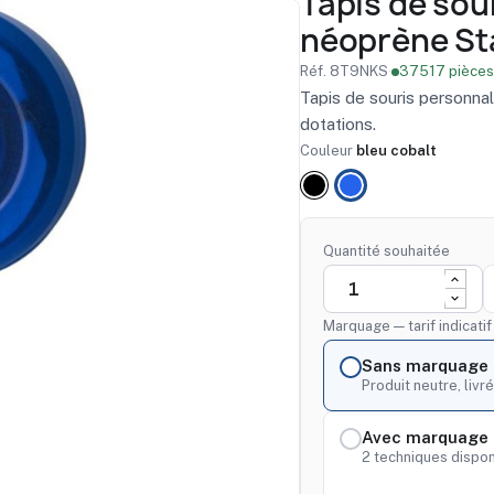
Tapis de sou
néoprène St
Réf. 8T9NKS
·
37517 pièces
Tapis de souris personna
dotations.
Couleur
bleu cobalt
noir
bleu
cobalt
Quantité souhaitée
Marquage — tarif indicati
Sans marquage
Produit neutre, livré
Avec marquage 
2 techniques dispon