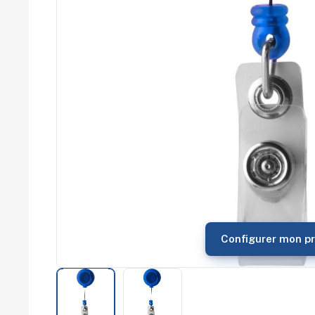
commerce
Salons
professionnels
Séminaires
Team building
Portes ouvertes
Cadeaux d'entreprise
Fin d'année
Rentrée
Cérémonies
Récompenses
Été et plage
Campagnes RSE
Voyages d'affaires
Animations
commerciales
Configurer mon pr