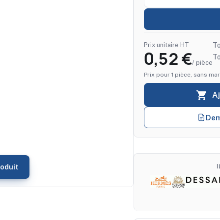
Prix unitaire HT
To
0,52 €
T
/ pièce
Prix pour 1 pièce, sans mar

A
Dem
oduit