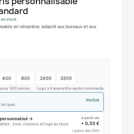
ris personnalisable
andard
 en stock
lisable en néoprène, adapté aux bureaux et aux
400
800
1600
3200
f pour 500 pièces
Logo à transmettre après commande
Inclus
 tel quel.
à partir de
personnalisé
+ 0,33 €
ibles · zone, couleurs et logo au choix
/ pièce dès 500