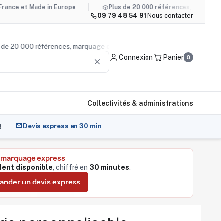
Made in Europe
Plus de 20 000 références, marquage compris
09 79 48 54 91
·
Nous contacter
— plus de 20 000 références, marquage compris
Conseil pr
Connexion
Panier
0
clear
Collectivités & administrations
Q
Devis express en 30 min
t marquage express
lent disponible
, chiffré en
30 minutes
.
nder un devis express