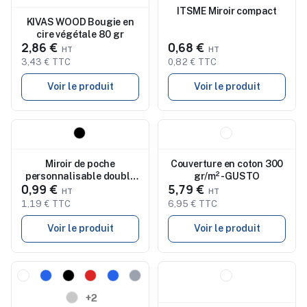
ITSME Miroir compact
KIVAS WOOD Bougie en
cire végétale 80 gr
2,86 €
0,68 €
3,43 € TTC
0,82 € TTC
Voir le produit
Voir le produit
Nouveau
Nouveau
Miroir de poche
Couverture en coton 300
personnalisable double
gr/m² - GUSTO
0,99 €
5,79 €
face STUNNING
1,19 € TTC
6,95 € TTC
Voir le produit
Voir le produit
Nouveau
Nouveau
+2