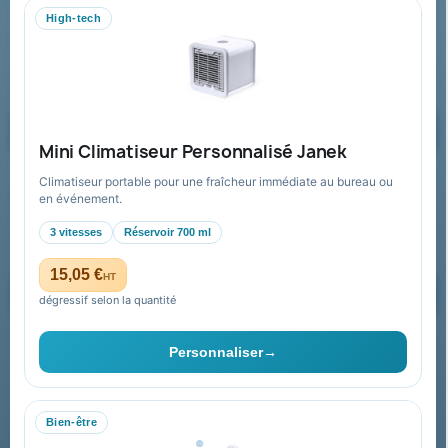
WhatsApp
High-tech
equipe@promenoch-goodies.com
Formulaire de contact
Demander un devis
Mini Climatiseur Personnalisé Janek
Climatiseur portable pour une fraîcheur immédiate au bureau ou
Recevez nos offres spéciales
en événement.
3 vitesses
Réservoir 700 ml
15,05 €
HT
dégressif selon la quantité
Vous pouvez vous désinscrire à tout moment. Vous trouverez pour
cela nos informations de contact dans les conditions d'utilisation du
Personnaliser
→
site.
Bien-être