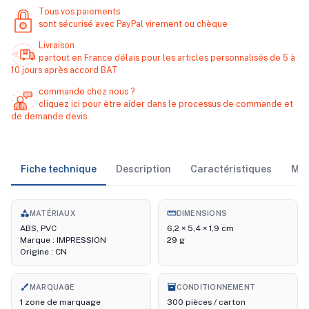
Tous vos paiements
sont sécurisé avec PayPal virement ou chèque
Livraison
partout en France délais pour les articles personnalisés de 5 à
10 jours après accord BAT
commande chez nous ?
cliquez ici pour être aider dans le processus de commande et
de demande devis
Fiche technique
Description
Caractéristiques
Ma
category
straighten
MATÉRIAUX
DIMENSIONS
ABS, PVC
6,2 × 5,4 × 1,9 cm
Marque : IMPRESSION
29 g
Origine : CN
brush
inventory_2
MARQUAGE
CONDITIONNEMENT
1 zone de marquage
300 pièces / carton