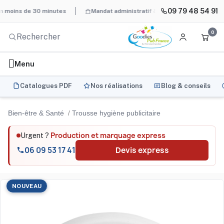
09 79 48 54 91
ns de 30 minutes
Mandat administratif & Chorus Pro
BAT systé
0
Menu
Catalogues PDF
Nos réalisations
Blog & conseils
Bien-être & Santé
Trousse hygiène publicitaire
Production et marquage express
Urgent ?
06 09 53 17 41
Devis express
NOUVEAU