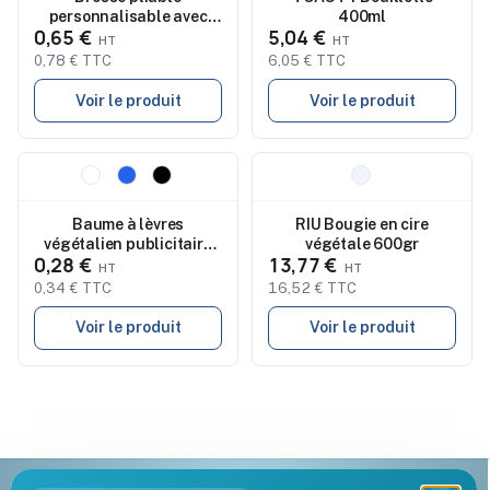
personnalisable avec
400ml
0,65 €
5,04 €
miroir B BEAUTY
0,78 € TTC
6,05 € TTC
Voir le produit
Voir le produit
Nouveau
Nouveau
Baume à lèvres
RIU Bougie en cire
végétalien publicitaire
végétale 600gr
0,28 €
13,77 €
EZRA
0,34 € TTC
16,52 € TTC
Voir le produit
Voir le produit