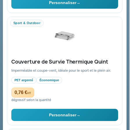
Personnaliser
→
Livraison
Nous contacter
Sport & Outdoor
Aide & ressources
Guide : commande & devis
FAQ sur Promenoch Goodies Pub France
Couverture de Survie Thermique Quint
Conditions de retour
Imperméable et coupe-vent, idéale pour le sport et le plein air.
Paiement sécurisé
PET argenté
Économique
Plan du site
0,76 €
HT
dégressif selon la quantité
Contact & devis
Personnaliser
→
06 09 53 17 41