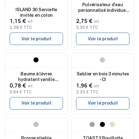
Pulvérisateur d'eau
ISLAND 30 Serviette
personnalisé individuel
invités en coton
IBIZA
1,15 €
2,75 €
1,38 € TTC
3,30 € TTC
Voir le produit
Voir le produit
Nouveau
Nouveau
Baume à lèvres
Sablier en bois 3 minutes
hydratant vanille
- CI
0,78 €
1,96 €
personnalisé Ballon
0,94 € TTC
2,35 € TTC
Voir le produit
Voir le produit
Nouveau
Nouveau
Brosse pliable
TOASTY Bouillotte