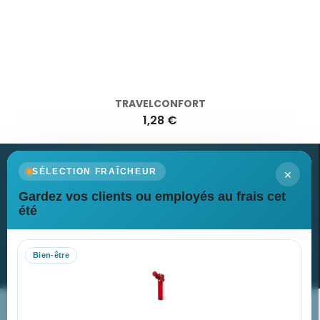
TRAVELCONFORT
1,28 €
×
SÉLECTION FRAÎCHEUR
Gardez vos clients ou employés au frais cet
Newsletter
été
Recevez nos dernières nouvelles et nos offres spéciales
Bien-être
S’abonner
Nos expertises & accompagnement global