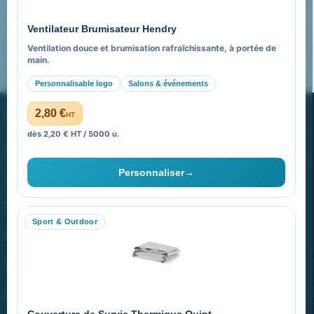
Pourquoi nous choisir ?
Ventilateur Brumisateur Hendry
FAQ sur Promenoch Goodies Pub France
Ventilation douce et brumisation rafraîchissante, à portée de
main.
Pourquoi ça a marché à 100% pour moi ?
Personnalisable logo
Salons & événements
PROMENOCH GOODIES
2,80 €
HT
dès 2,20 € HT / 5000 u.
Goodies Pubfrance est édité par Promenoch
Personnaliser
→
40 rue Madeleine Michelis
92 200 Neuilly
Sport & Outdoor
equipe@promenoch-goodies.com
VOTRE COMPTE
NOTRE SITE