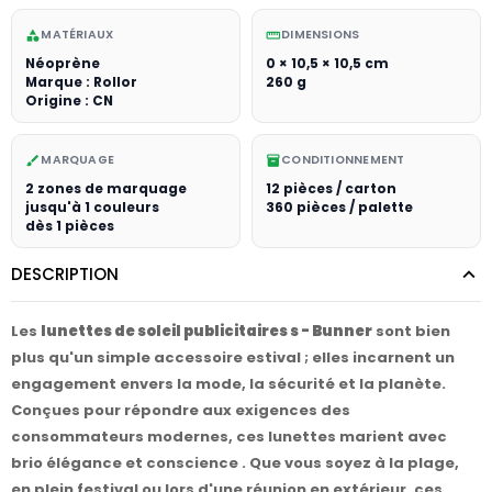
MATÉRIAUX
DIMENSIONS
category
straighten
Néoprène
0 × 10,5 × 10,5 cm
Marque : Rollor
260 g
Origine : CN
MARQUAGE
CONDITIONNEMENT
brush
inventory_2
2 zones de marquage
12 pièces / carton
jusqu'à 1 couleurs
360 pièces / palette
dès 1 pièces
DESCRIPTION
Les
lunettes de soleil publicitaires s - Bunner
sont bien
plus qu'un simple accessoire estival ; elles incarnent un
engagement envers la mode, la sécurité et la planète.
Conçues pour répondre aux exigences des
consommateurs modernes, ces lunettes marient avec
brio élégance et conscience . Que vous soyez à la plage,
en plein festival ou lors d'une réunion en extérieur, ces