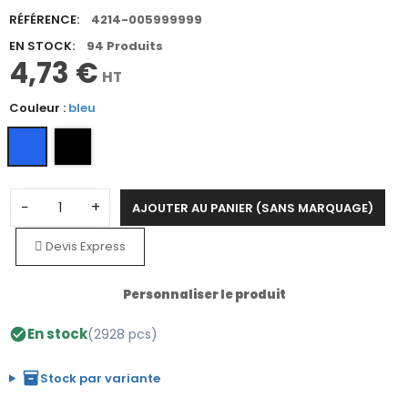
RÉFÉRENCE:
4214-005999999
EN STOCK:
94 Produits
4,73 €
HT
Couleur :
bleu
−
+
AJOUTER AU PANIER (SANS MARQUAGE)
Devis Express
Personnaliser le produit
En stock
(2928 pcs)
check_circle
inventory_2
Stock par variante