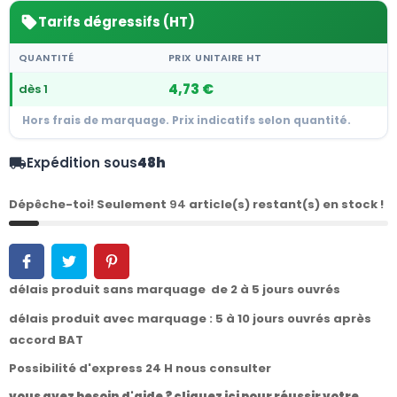
Tarifs dégressifs (HT)
sell
QUANTITÉ
PRIX UNITAIRE HT
4,73 €
dès 1
Hors frais de marquage. Prix indicatifs selon quantité.
Expédition sous
48h
local_shipping
Dépêche-toi! Seulement
94
article(s) restant(s) en stock !
délais produit sans marquage de 2 à 5 jours ouvrés
délais produit avec marquage : 5 à 10 jours ouvrés après
accord BAT
Possibilité d'express 24 H nous consulter
vous avez besoin d'aide ? cliquez ici pour réussir votre