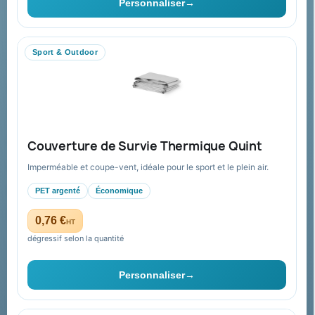
Personnaliser
→
Livraison
Nous contacter
Sport & Outdoor
Aide & ressources
Guide : commande & devis
FAQ sur Promenoch Goodies Pub France
Couverture de Survie Thermique Quint
Conditions de retour
Imperméable et coupe-vent, idéale pour le sport et le plein air.
Paiement sécurisé
PET argenté
Économique
Plan du site
0,76 €
HT
dégressif selon la quantité
Contact & devis
Personnaliser
→
06 09 53 17 41