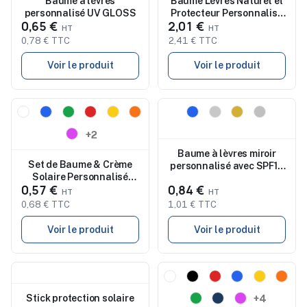
Baume à lèvres
Baume Lèvres Naturel et
personnalisé UV GLOSS
Protecteur Personnalisé
0,65 €
2,01 €
Fitol
0,78 € TTC
2,41 € TTC
Voir le produit
Voir le produit
Nouveau
Nouveau
+2
Baume à lèvres miroir
Set de Baume & Crème
personnalisé avec SPF10
Solaire Personnalisé
DUO MIRROR
0,57 €
0,84 €
Canen
0,68 € TTC
1,01 € TTC
Voir le produit
Voir le produit
Nouveau
Nouveau
Stick protection solaire
+4