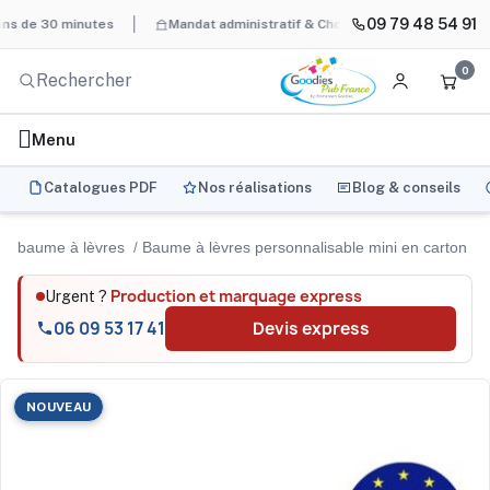
09 79 48 54 91
0 minutes
Mandat administratif & Chorus Pro
BAT systématique
0
Menu
Catalogues PDF
Nos réalisations
Blog & conseils
baume à lèvres
Baume à lèvres personnalisable mini en carton
Production et marquage express
Urgent ?
06 09 53 17 41
Devis express
NOUVEAU