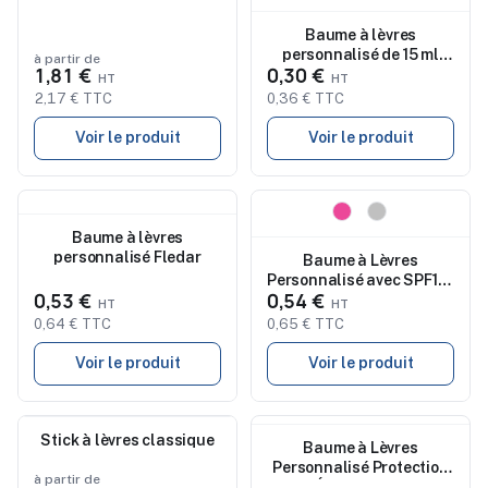
Baume à lèvres
personnalisé de 15 ml
à partir de
1,81 €
0,30 €
Darix
2,17 € TTC
0,36 € TTC
Voir le produit
Voir le produit
Nouveau
Nouveau
Baume à lèvres
personnalisé Fledar
Baume à Lèvres
Personnalisé avec SPF15 |
0,53 €
0,54 €
Mushu Cadeau
d'Entreprise
0,64 € TTC
0,65 € TTC
Voir le produit
Voir le produit
Nouveau
Stick à lèvres classique
Nouveau
Baume à Lèvres
Personnalisé Protection
à partir de
SPF15 Économique Bowok