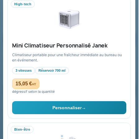
WhatsApp
High-tech
equipe@promenoch-goodies.com
Formulaire de contact
Demander un devis
Mini Climatiseur Personnalisé Janek
Climatiseur portable pour une fraîcheur immédiate au bureau ou
Recevez nos offres spéciales
en événement.
3 vitesses
Réservoir 700 ml
15,05 €
HT
dégressif selon la quantité
Vous pouvez vous désinscrire à tout moment. Vous trouverez pour
cela nos informations de contact dans les conditions d'utilisation du
Personnaliser
→
site.
Bien-être
Collectivités & administrations