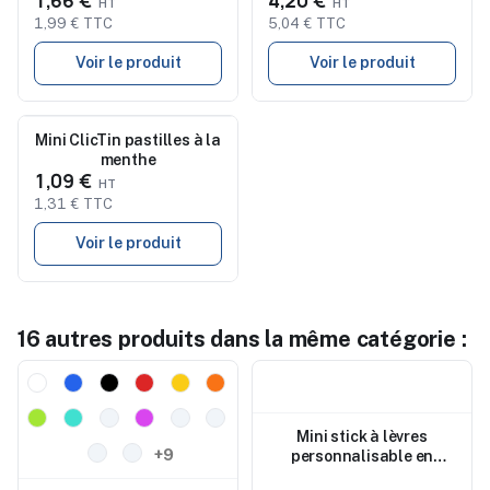
1,66 €
4,20 €
1,99 € TTC
5,04 € TTC
Voir le produit
Voir le produit
Mini ClicTin pastilles à la
Nouveau
menthe
1,09 €
1,31 € TTC
Voir le produit
16 autres produits dans la même catégorie :
Nouveau
Nouveau
Mini stick à lèvres
+9
personnalisable en
carton