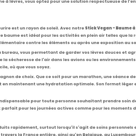
e à lèvres, vous optez pour une solution respectueuse de l'en
urire est un rayon de soleil. Avec notre
Stick Vegan - Baume à
e baume est idéal pour les activités en plein air telles que
plémentaire contre les éléments ou après une exposition au sol
au bureau, vous permettant de garder vos lèvres douces et ag
 de la sécheresse de l'air dans les avions ou les environnement
ile, où que vous soyez.
agnon de choix. Que ce soit pour un marathon, une séance de y
 tout en maintenant une hydratation optimale. Son format léger 
indispensable pour toute personne souhaitant prendre soin de
oix parfait pour les journées actives comme pour les moments 
oduits rapidement, surtout lorsqu'il s'agit de soins personnel
 travers la France entière, ainsi qu'en Belgique, au Luxembou