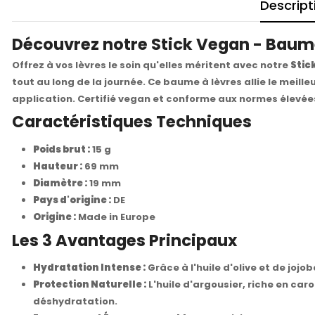
Descript
Découvrez notre Stick Vegan - Baume
Offrez à vos lèvres le soin qu'elles méritent avec notre
Stic
tout au long de la journée. Ce baume à lèvres allie le meil
application. Certifié vegan et conforme aux normes élevées 
Caractéristiques Techniques
Poids brut :
15 g
Hauteur :
69 mm
Diamètre :
19 mm
Pays d'origine :
DE
Origine :
Made in Europe
Les 3 Avantages Principaux
Hydratation Intense :
Grâce à l'huile d'olive et de jojo
Protection Naturelle :
L'huile d'argousier, riche en ca
déshydratation.