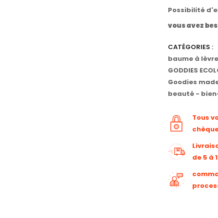
Possibilité d'
vous avez bes
CATÉGORIES :
baume à lèvr
GODDIES ECOL
Goodies made
beauté - bien
Tous v
chèqu
Livrais
de 5 à 
command
proces