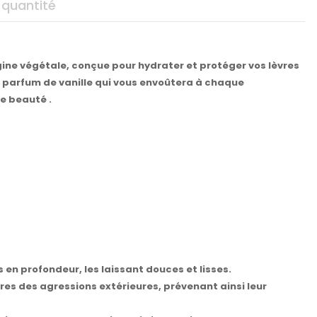
 quantité
gine végétale, conçue pour hydrater et protéger vos lèvres
il parfum de vanille qui vous envoûtera à chaque
ne beauté .
s en profondeur, les laissant douces et lisses.
es des agressions extérieures, prévenant ainsi leur