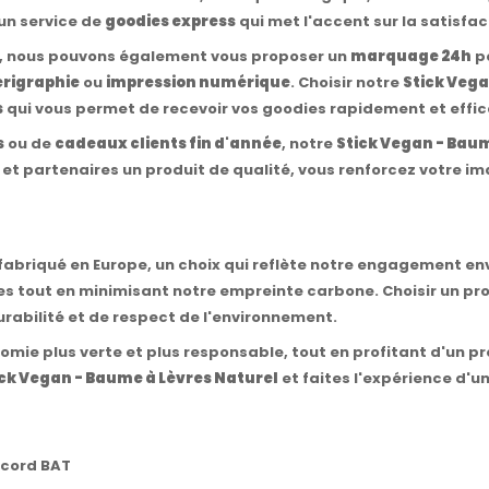
un service de
goodies express
qui met l'accent sur la satisfact
 nous pouvons également vous proposer un
marquage 24h
po
érigraphie
ou
impression numérique
. Choisir notre
Stick Vega
s
qui vous permet de recevoir vos goodies rapidement et effi
s
ou de
cadeaux clients fin d'année
, notre
Stick Vegan - Baum
ts et partenaires un produit de qualité, vous renforcez votre i
fabriqué en Europe, un choix qui reflète notre engagement enve
es tout en minimisant notre empreinte carbone. Choisir un pr
urabilité et de respect de l'environnement.
ie plus verte et plus responsable, tout en profitant d'un pro
ick Vegan - Baume à Lèvres Naturel
et faites l'expérience d'u
ccord BAT