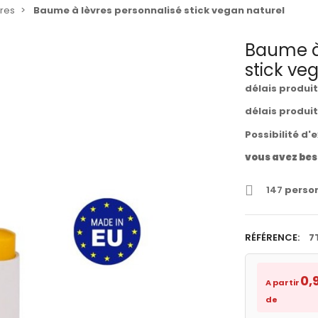
res
Baume à lèvres personnalisé stick vegan naturel
Baume à 
stick ve
délais produi
délais produi
Possibilité d'
vous avez bes
147
person
RÉFÉRENCE:
7
0,
A partir
de