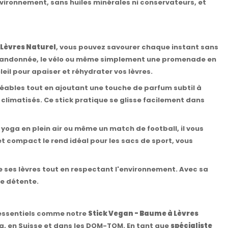
vironnement, sans huiles minérales ni conservateurs, et
 Lèvres Naturel
, vous pouvez savourer chaque instant sans
 la randonnée, le vélo ou même simplement une promenade en
eil pour apaiser et réhydrater vos lèvres.
réables tout en ajoutant une touche de parfum subtil à
s climatisés. Ce stick pratique se glisse facilement dans
oga en plein air ou même un match de football, il vous
et compact le rend idéal pour les sacs de sport, vous
 ses lèvres tout en respectant l'environnement. Avec sa
de détente.
s essentiels comme notre
Stick Vegan - Baume à Lèvres
rg, en Suisse et dans les DOM-TOM. En tant que
spécialiste