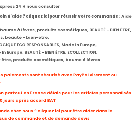
express 24 H nous consulter
oin d'aide ? cliquez ici pour réussir votre commande
:
Aide
baume à lèvres
,
produits cosmétiques
,
BEAUTÉ - BIEN ÊTRE
,
es
,
beauté - bien-être
,
OGIQUE ECO RESPONSABLES
,
Made in Europe
,
 In Europe
,
BEAUTÉ - BIEN ÊTRE
,
ECOLLECTION
,
-être
,
produits cosmétiques
,
baume à lèvres
os paiements sont sécurisé avec PayPal virement ou
e
on partout en France délais pour les articles personnalisés
10 jours après accord BAT
e chez nous ? cliquez ici pour être aider dans le
sus de commande et de demande devis