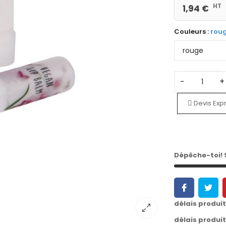
HT
1,94 €
Couleurs :
rou
−
+
Devis Exp
Dépêche-toi!
délais produi
délais produi