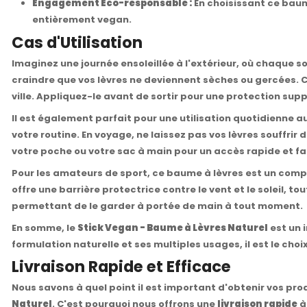
Engagement Éco-responsable :
En choisissant ce baum
entièrement vegan.
Cas d'Utilisation
Imaginez une journée ensoleillée à l'extérieur, où chaque so
craindre que vos lèvres ne deviennent sèches ou gercées. C
ville. Appliquez-le avant de sortir pour une protection sup
Il est également parfait pour une utilisation quotidienne 
votre routine. En voyage, ne laissez pas vos lèvres souffrir
votre poche ou votre sac à main pour un accès rapide et fac
Pour les amateurs de sport, ce baume à lèvres est un comp
offre une barrière protectrice contre le vent et le soleil,
permettant de le garder à portée de main à tout moment.
En somme, le
Stick Vegan - Baume à Lèvres Naturel
est un 
formulation naturelle et ses multiples usages, il est le ch
Livraison Rapide et Efficace
Nous savons à quel point il est important d'obtenir vos pr
Naturel
. C'est pourquoi nous offrons une
livraison rapide
à