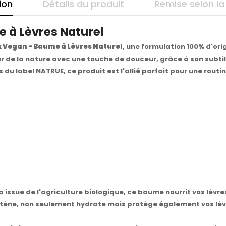
ion
Détails du produit
Remise selon la
 à Lèvres Naturel
k Vegan - Baume à Lèvres Naturel
, une formulation 100% d'ori
leur de la nature avec une touche de douceur, grâce à son subt
du label NATRUE, ce produit est l'allié parfait pour une routi
ba issue de l'agriculture biologique, ce baume nourrit vos lèvre
rotène, non seulement hydrate mais protège également vos lèvr