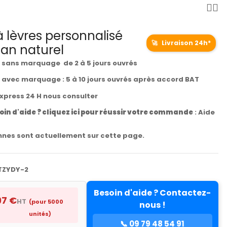
lèvres personnalisé
🚀
Livraison 24h*
gan naturel
t sans marquage de 2 à 5 jours ouvrés
t avec marquage : 5 à 10 jours ouvrés après accord BAT
express 24 H nous consulter
oin d'aide ? cliquez ici pour réussir votre commande
:
Aide
nes sont actuellement sur cette page.
TZYDY-2
Besoin d'aide ? Contactez-
97 €
HT
(pour 5000
nous !
unités)
📞 09 79 48 54 91