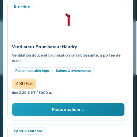
Bien-être
S’abonner
Nos expertises & accompagnement global
Pourquoi nous choisir ?
Ventilateur Brumisateur Hendry
FAQ sur Promenoch Goodies Pub France
Ventilation douce et brumisation rafraîchissante, à portée de
main.
Pourquoi ça a marché à 100% pour moi ?
Personnalisable logo
Salons & événements
PROMENOCH GOODIES
2,80 €
HT
dès 2,20 € HT / 5000 u.
Goodies Pubfrance est édité par Promenoch
Personnaliser
→
40 rue Madeleine Michelis
92 200 Neuilly
Sport & Outdoor
equipe@promenoch-goodies.com