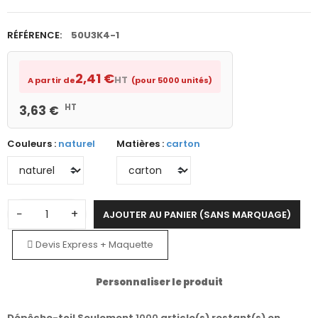
RÉFÉRENCE:
50U3K4-1
2,41 €
HT
A partir de
(pour 5000 unités)
HT
3,63 €
Couleurs :
naturel
Matières :
carton
−
+
AJOUTER AU PANIER (SANS MARQUAGE)
Devis Express + Maquette
Personnaliser le produit
Dépêche-toi! Seulement
1000
article(s) restant(s) en