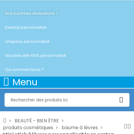
Nos sublimes réalisations !
Eventail personnalisé
chapeau personnalisé
Goodies été 100% personnalisé
Qui sommes Nous ?
Menu
BEAUTÉ - BIEN ÊTRE
produits cosmétiques
baume à lèvres