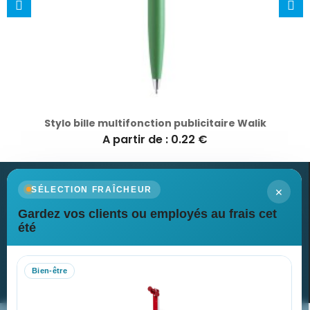
Stylo bille multifonction publicitaire Walik
A partir de : 0.22 €
×
SÉLECTION FRAÎCHEUR
Gardez vos clients ou employés au frais cet
Newsletter
été
Recevez nos dernières nouvelles et nos offres spéciales
Bien-être
S’abonner