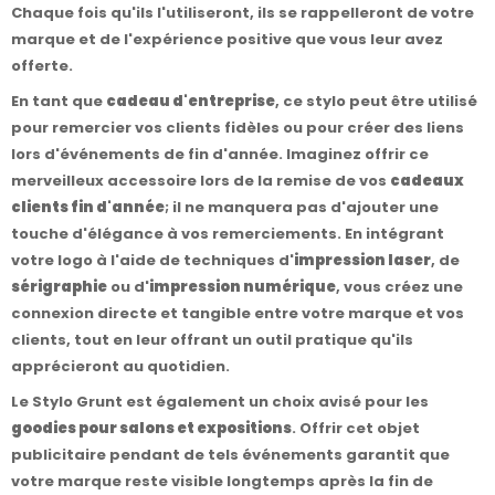
Chaque fois qu'ils l'utiliseront, ils se rappelleront de votre
marque et de l'expérience positive que vous leur avez
offerte.
En tant que
cadeau d'entreprise
, ce stylo peut être utilisé
pour remercier vos clients fidèles ou pour créer des liens
lors d'événements de fin d'année. Imaginez offrir ce
merveilleux accessoire lors de la remise de vos
cadeaux
clients fin d'année
; il ne manquera pas d'ajouter une
touche d'élégance à vos remerciements. En intégrant
votre logo à l'aide de techniques d'
impression laser
, de
sérigraphie
ou d'
impression numérique
, vous créez une
connexion directe et tangible entre votre marque et vos
clients, tout en leur offrant un outil pratique qu'ils
apprécieront au quotidien.
Le Stylo Grunt est également un choix avisé pour les
goodies pour salons et expositions
. Offrir cet objet
publicitaire pendant de tels événements garantit que
votre marque reste visible longtemps après la fin de