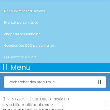
Nos sublimes réalisations !
Eventail personnalisé
chapeau personnalisé
Goodies été 100% personnalisé
Qui sommes Nous ?
Menu
STYLOS - ÉCRITURE
stylos
stylo bille multifonctions