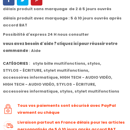
délais produit sans marquage de 2 à 5 jours ouvrés
délais produit avec marquage : 5 à 10 jours ouvrés après
accord BAT
Possibilité d'express 24 H nous consulter
vous avez besoin d'aide ? cliquez ici pour réussir votre
commande
:
Aide
CATÉGORIES :
stylo bille multifonctions
,
stylos
,
STYLOS - ÉCRITURE
,
stylet multifonctions
,
accessoires informatique
,
HIGH TECH - AUDIO VIDÉO
,
HIGH TECH - AUDIO VIDÉO
,
STYLOS - ÉCRITURE
,
accessoires informatique
,
stylos
,
stylet multifonctions
Tous vos paiements sont sécurisé avec PayPal
virement ou chèque
Livraison partout en France délais pour les articles
personnalisés de 5 à 10 jours après accord BAT