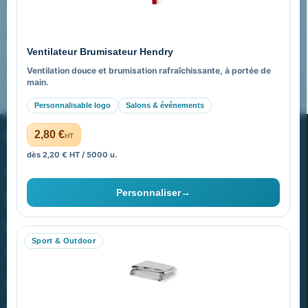
Nos expertises & accompagnement global
Pourquoi nous choisir ?
Ventilateur Brumisateur Hendry
FAQ sur Promenoch Goodies Pub France
Ventilation douce et brumisation rafraîchissante, à portée de
main.
Pourquoi ça a marché à 100% pour moi ?
Personnalisable logo
Salons & événements
PROMENOCH GOODIES
2,80 €
HT
dès 2,20 € HT / 5000 u.
Goodies Pubfrance est édité par Promenoch
Personnaliser
→
40 rue Madeleine Michelis
92 200 Neuilly
Sport & Outdoor
equipe@promenoch-goodies.com
VOTRE COMPTE