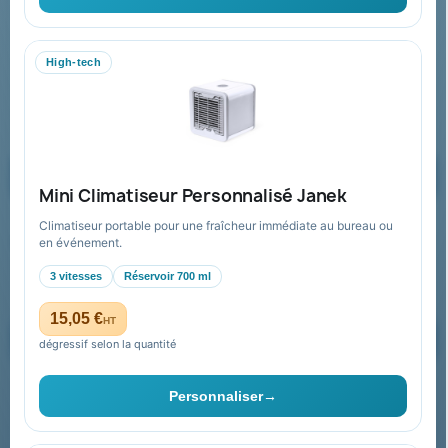
06 09 53 17 41
WhatsApp
High-tech
equipe@promenoch-goodies.com
Formulaire de contact
Demander un devis
Mini Climatiseur Personnalisé Janek
Climatiseur portable pour une fraîcheur immédiate au bureau ou
Recevez nos offres spéciales
en événement.
3 vitesses
Réservoir 700 ml
15,05 €
HT
dégressif selon la quantité
Vous pouvez vous désinscrire à tout moment. Vous trouverez pour
cela nos informations de contact dans les conditions d'utilisation du
Personnaliser
→
site.