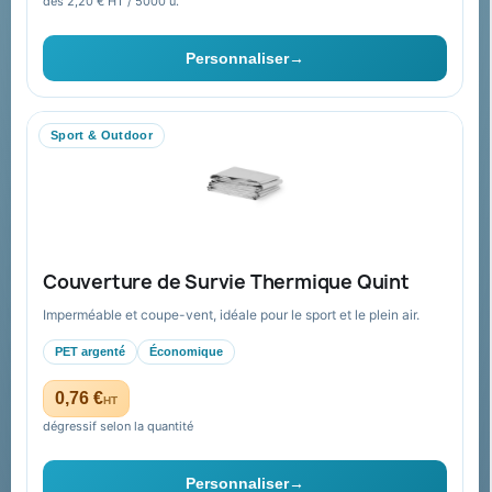
dès 2,20 € HT / 5000 u.
pour moi ?
Ils nous ont fait confiance
Personnaliser
→
Livraison
Nous contacter
Sport & Outdoor
Aide & ressources
Guide : commande & devis
FAQ sur Promenoch Goodies Pub France
Couverture de Survie Thermique Quint
Conditions de retour
Imperméable et coupe-vent, idéale pour le sport et le plein air.
Paiement sécurisé
PET argenté
Économique
Plan du site
0,76 €
HT
dégressif selon la quantité
Contact & devis
Personnaliser
→