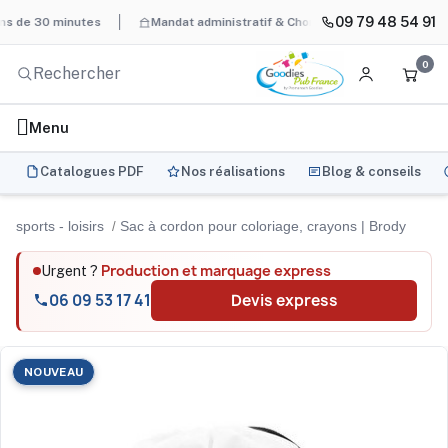
09 79 48 54 91
 minutes
Mandat administratif & Chorus Pro
BAT systématique 
0
Menu
Catalogues PDF
Nos réalisations
Blog & conseils
sports - loisirs
Sac à cordon pour coloriage, crayons | Brody
Production et marquage express
Urgent ?
06 09 53 17 41
Devis express
NOUVEAU