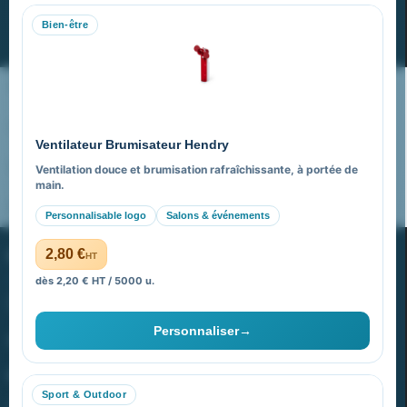
Bien-être
S’abonner
Nos expertises & accompagnement global
Pourquoi nous choisir ?
Ventilateur Brumisateur Hendry
FAQ sur Promenoch Goodies Pub France
Ventilation douce et brumisation rafraîchissante, à portée de
main.
Pourquoi ça a marché à 100% pour moi ?
Personnalisable logo
Salons & événements
PROMENOCH GOODIES
2,80 €
HT
dès 2,20 € HT / 5000 u.
Goodies Pubfrance est édité par Promenoch
Personnaliser
→
40 rue Madeleine Michelis
92 200 Neuilly
Sport & Outdoor