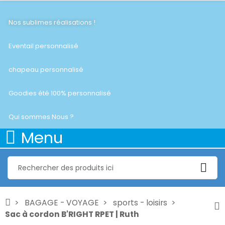
Nos sublimes réalisations !
Eventail personnalisé
chapeau personnalisé
Goodies été 100% personnalisé
Qui sommes Nous ?
Menu
BAGAGE - VOYAGE
sports - loisirs
Sac à cordon B'RIGHT RPET | Ruth