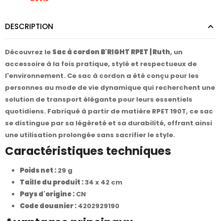
DESCRIPTION
Découvrez le
Sac à cordon B'RIGHT RPET | Ruth
, un
accessoire à la fois pratique, stylé et respectueux de
l'environnement. Ce sac à cordon a été conçu pour les
personnes au mode de vie dynamique qui recherchent une
solution de transport élégante pour leurs essentiels
quotidiens. Fabriqué à partir de matière RPET 190T, ce sac
se distingue par sa légèreté et sa durabilité, offrant ainsi
une utilisation prolongée sans sacrifier le style.
Caractéristiques techniques
Poids net :
29 g
Taille du produit :
34 x 42 cm
Pays d'origine :
CN
Code douanier :
4202929190