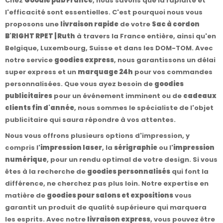
Chez
Goodie pub France
, nous savons que la rapidité et
l'efficacité sont essentielles. C'est pourquoi nous vous
proposons une
livraison rapide
de votre
Sac à cordon
B'RIGHT RPET | Ruth
à travers la France entière, ainsi qu'en
Belgique, Luxembourg, Suisse et dans les DOM-TOM. Avec
notre service
goodies express
, nous garantissons un délai
super express et un
marquage 24h
pour vos commandes
personnalisées. Que vous ayez besoin de
goodies
publicitaires
pour un événement imminent ou de
cadeaux
clients fin d'année
, nous sommes le spécialiste de l'objet
publicitaire qui saura répondre à vos attentes.
Nous vous offrons plusieurs options d'impression, y
compris l'
impression laser
, la
sérigraphie
ou l'
impression
numérique
, pour un rendu optimal de votre design. Si vous
êtes à la recherche de
goodies personnalisés
qui font la
différence, ne cherchez pas plus loin. Notre expertise en
matière de
goodies pour salons et expositions
vous
garantit un produit de qualité supérieure qui marquera
les esprits. Avec notre
livraison express
, vous pouvez être