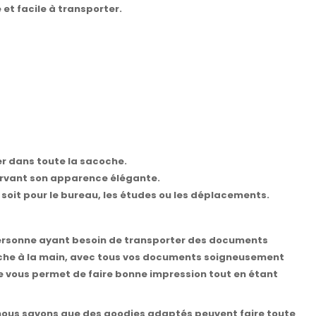
 et facile à transporter.
er dans toute la sacoche.
servant son apparence élégante.
soit pour le bureau, les études ou les déplacements.
personne ayant besoin de transporter des documents
coche à la main, avec tous vos documents soigneusement
le vous permet de faire bonne impression tout en étant
re, nous savons que des goodies adaptés peuvent faire toute