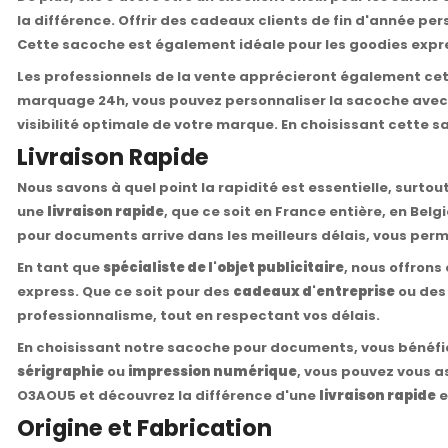
la différence. Offrir des cadeaux clients de fin d'année p
Cette sacoche est également idéale pour les goodies expr
Les professionnels de la vente apprécieront également cet
marquage 24h, vous pouvez personnaliser la sacoche avec vo
visibilité optimale de votre marque. En choisissant cette s
Livraison Rapide
Nous savons à quel point la rapidité est essentielle, surt
une
livraison rapide
, que ce soit en France entière, en Be
pour documents arrive dans les meilleurs délais, vous pe
En tant que
spécialiste de l'objet publicitaire
, nous offron
express. Que ce soit pour des
cadeaux d'entreprise
ou de
professionnalisme, tout en respectant vos délais.
En choisissant notre sacoche pour documents, vous bénéfic
sérigraphie
ou
impression numérique
, vous pouvez vous a
O3AOU5 et découvrez la différence d'une
livraison rapide
e
Origine et Fabrication