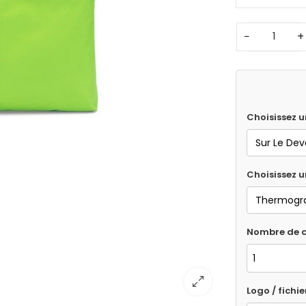
−
+
Choisissez u
Choisissez 
Nombre de c
Logo / fichie