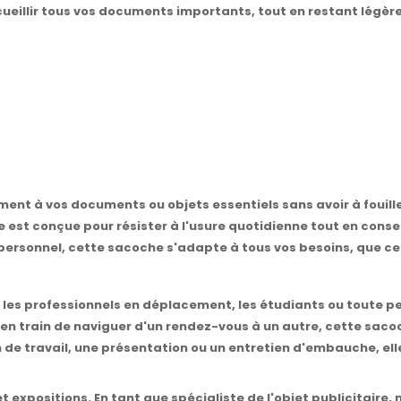
cueillir tous vos documents importants, tout en restant légère
nt à vos documents ou objets essentiels sans avoir à fouill
 est conçue pour résister à l'usure quotidienne tout en con
personnel, cette sacoche s'adapte à tous vos besoins, que ce 
 les professionnels en déplacement, les étudiants ou toute 
 en train de naviguer d'un rendez-vous à un autre, cette sa
n de travail, une présentation ou un entretien d'embauche, el
s et expositions. En tant que spécialiste de l'objet publicitai