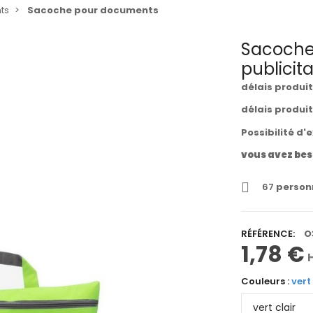
ts
Sacoche pour documents
Sacoche
publicita
délais produi
délais produi
Possibilité d'
vous avez bes
67
personn
RÉFÉRENCE:
O
1,78 €
Couleurs :
vert