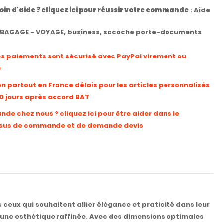
oin d'aide ? cliquez ici pour réussir votre commande
:
Aide
BAGAGE - VOYAGE
,
business
,
sacoche porte-documents
os paiements sont sécurisé avec PayPal virement ou
e
on partout en France délais pour les articles personnalisés
10 jours après accord BAT
e chez nous ? cliquez ici pour être aider dans le
sus de commande et de demande devis
eux qui souhaitent allier élégance et praticité dans leur
 une esthétique raffinée. Avec des dimensions optimales