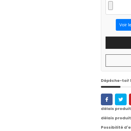
Voir l
Dépêche-toi!
délais produi
délais produi
Possibilité d'