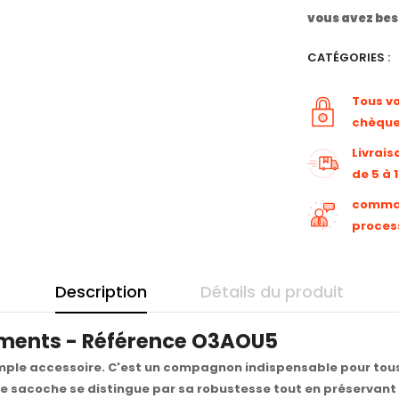
vous avez bes
CATÉGORIES :
Tous v
chèqu
Livrais
de 5 à 
command
proces
Description
Détails du produit
ments - Référence O3AOU5
le accessoire. C'est un compagnon indispensable pour tous c
te sacoche se distingue par sa robustesse tout en préservant