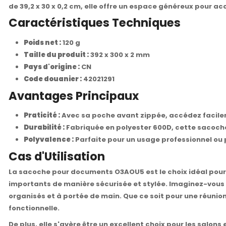
de 39,2 x 30 x 0,2 cm, elle offre un espace généreux pour ac
Caractéristiques Techniques
Poids net :
120 g
Taille du produit :
392 x 300 x 2 mm
Pays d'origine :
CN
Code douanier :
42021291
Avantages Principaux
Praticité :
Avec sa poche avant zippée, accédez facileme
Durabilité :
Fabriquée en polyester 600D, cette sacoche
Polyvalence :
Parfaite pour un usage professionnel ou 
Cas d'Utilisation
La sacoche pour documents O3AOU5 est le choix idéal pour
importants de manière sécurisée et stylée. Imaginez-vous
organisés et à portée de main. Que ce soit pour une réunio
fonctionnelle.
De plus, elle s'avère être un excellent choix pour les salon