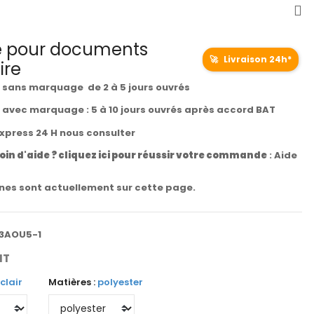
 pour documents
🚀
Livraison 24h*
ire
t sans marquage de 2 à 5 jours ouvrés
t avec marquage : 5 à 10 jours ouvrés après accord BAT
express 24 H nous consulter
oin d'aide ? cliquez ici pour réussir votre commande
:
Aide
es sont actuellement sur cette page.
3AOU5-1
HT
 clair
Matières :
polyester