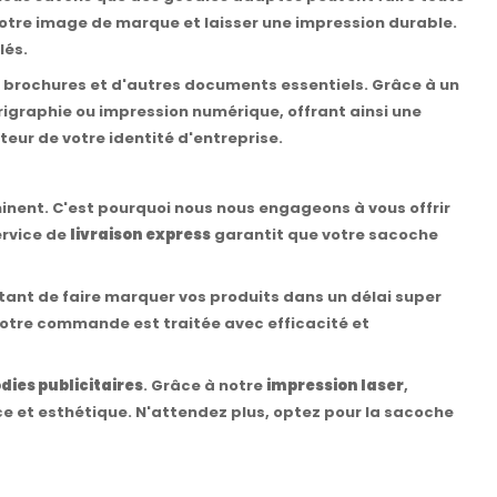
 votre image de marque et laisser une impression durable.
lés.
s brochures et d'autres documents essentiels. Grâce à un
rigraphie ou impression numérique, offrant ainsi une
teur de votre identité d'entreprise.
inent. C'est pourquoi nous nous engageons à vous offrir
ervice de
livraison express
garantit que votre sacoche
tant de faire marquer vos produits dans un délai super
votre commande est traitée avec efficacité et
dies publicitaires
. Grâce à notre
impression laser
,
e et esthétique. N'attendez plus, optez pour la sacoche