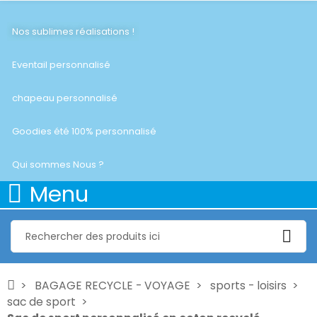
Nos sublimes réalisations !
Eventail personnalisé
chapeau personnalisé
Goodies été 100% personnalisé
Qui sommes Nous ?
Menu
BAGAGE RECYCLE - VOYAGE
sports - loisirs
sac de sport