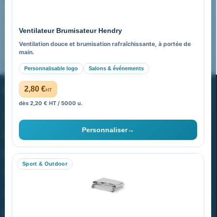
Pourquoi nous choisir ?
Ventilateur Brumisateur Hendry
FAQ sur Promenoch Goodies Pub France
Ventilation douce et brumisation rafraîchissante, à portée de
main.
Pourquoi ça a marché à 100% pour moi ?
Personnalisable logo
Salons & événements
PROMENOCH GOODIES
2,80 €
HT
dès 2,20 € HT / 5000 u.
Goodies Pubfrance est édité par Promenoch
Personnaliser
→
40 rue Madeleine Michelis
92 200 Neuilly
Sport & Outdoor
equipe@promenoch-goodies.com
VOTRE COMPTE
NOTRE SITE