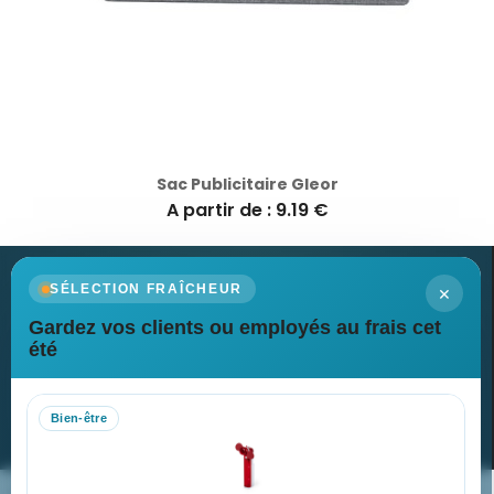
Sac Publicitaire Gleor
A partir de : 9.19 €
×
SÉLECTION FRAÎCHEUR
Gardez vos clients ou employés au frais cet
Newsletter
été
Recevez nos dernières nouvelles et nos offres spéciales
Bien-être
S’abonner
Nos expertises & accompagnement global