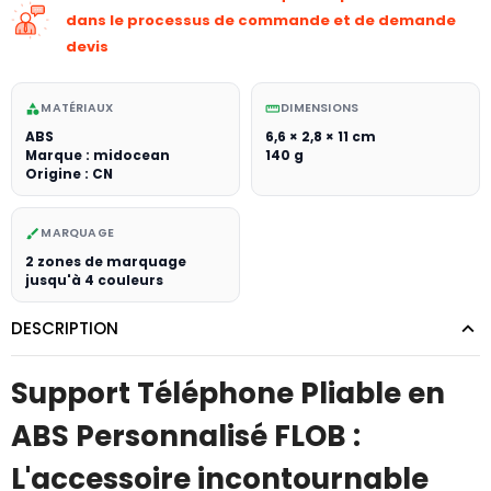
dans le processus de commande et de demande
devis
MATÉRIAUX
DIMENSIONS
category
straighten
ABS
6,6 × 2,8 × 11 cm
Marque : midocean
140 g
Origine : CN
MARQUAGE
brush
2 zones de marquage
jusqu'à 4 couleurs
DESCRIPTION
Support Téléphone Pliable en
ABS Personnalisé FLOB :
L'accessoire incontournable