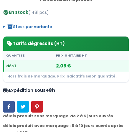
En stock
(1481 pcs)
check_circle
inventory_2
Stock par variante
Tarifs dégressifs (HT)
sell
QUANTITÉ
PRIX UNITAIRE HT
2,09 €
dès 1
Hors frais de marquage. Prix indicatifs selon quantité.
Expédition sous
48h
local_shipping
délais produit sans marquage de 2 à 5 jours ouvrés
délais produit avec marquage : 5 à 10 jours ouvrés après