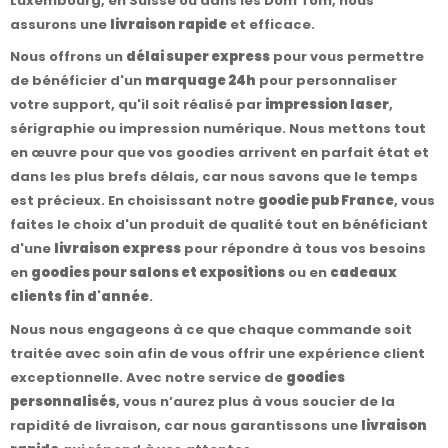
Luxembourg, en Suisse ou dans les Dom Tom, nous
assurons une
livraison rapide
et efficace.
Nous offrons un
délai super express
pour vous permettre
de bénéficier d'un
marquage 24h
pour personnaliser
votre support, qu'il soit réalisé par
impression laser
,
sérigraphie ou impression numérique. Nous mettons tout
en œuvre pour que vos goodies arrivent en parfait état et
dans les plus brefs délais, car nous savons que le temps
est précieux. En choisissant notre
goodie pub France
, vous
faites le choix d'un produit de qualité tout en bénéficiant
d'une
livraison express
pour répondre à tous vos besoins
en
goodies pour salons et expositions
ou en
cadeaux
clients fin d'année
.
Nous nous engageons à ce que chaque commande soit
traitée avec soin afin de vous offrir une expérience client
exceptionnelle. Avec notre service de
goodies
personnalisés
, vous n’aurez plus à vous soucier de la
rapidité de livraison, car nous garantissons une
livraison