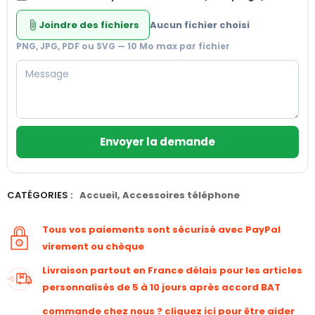
Joindre des fichiers
Aucun fichier choisi
attach_file
PNG, JPG, PDF ou SVG — 10 Mo max par fichier
Envoyer la demande
CATÉGORIES :
Accueil
,
Accessoires téléphone
Tous vos paiements sont sécurisé avec PayPal
virement ou chèque
Livraison partout en France délais pour les articles
personnalisés de 5 à 10 jours après accord BAT
commande chez nous ? cliquez ici pour être aider