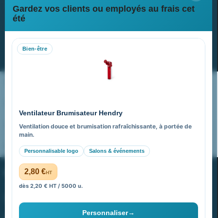
Gardez vos clients ou employés au frais cet
Newsletter
été
Recevez nos dernières nouvelles et nos offres spéciales
Bien-être
S’abonner
Nos expertises & accompagnement global
Pourquoi nous choisir ?
Ventilateur Brumisateur Hendry
FAQ sur Promenoch Goodies Pub France
Ventilation douce et brumisation rafraîchissante, à portée de
main.
Pourquoi ça a marché à 100% pour moi ?
Personnalisable logo
Salons & événements
PROMENOCH GOODIES
2,80 €
HT
dès 2,20 € HT / 5000 u.
Goodies Pubfrance est édité par Promenoch
Personnaliser
→
40 rue Madeleine Michelis