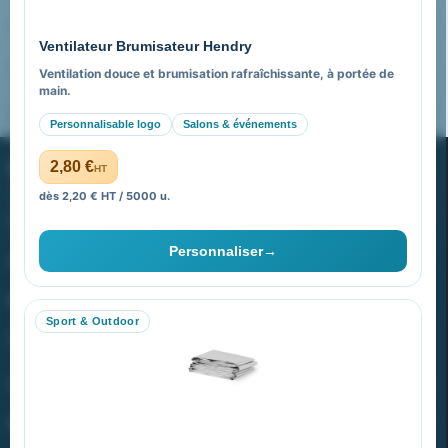
Pourquoi nous choisir ?
Ventilateur Brumisateur Hendry
FAQ sur Promenoch Goodies Pub France
Ventilation douce et brumisation rafraîchissante, à portée de
main.
Pourquoi ça a marché à 100% pour moi ?
Personnalisable logo
Salons & événements
PROMENOCH GOODIES
2,80 €
HT
dès 2,20 € HT / 5000 u.
Goodies Pubfrance est édité par Promenoch
Personnaliser
→
40 rue Madeleine Michelis
92 200 Neuilly
Sport & Outdoor
equipe@promenoch-goodies.com
VOTRE COMPTE
NOTRE SITE