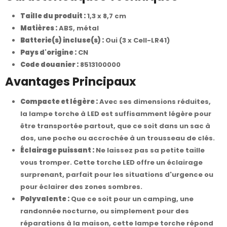
Taille du produit :
1,3 x 8,7 cm
Matières :
ABS, métal
Batterie(s) incluse(s) :
Oui (3 x Cell-LR41)
Pays d'origine :
CN
Code douanier :
8513100000
Avantages Principaux
Compacte et légère :
Avec ses dimensions réduites,
la lampe torche à LED est suffisamment légère pour
être transportée partout, que ce soit dans un sac à
dos, une poche ou accrochée à un trousseau de clés.
Éclairage puissant :
Ne laissez pas sa petite taille
vous tromper. Cette torche LED offre un éclairage
surprenant, parfait pour les situations d'urgence ou
pour éclairer des zones sombres.
Polyvalente :
Que ce soit pour un camping, une
randonnée nocturne, ou simplement pour des
réparations à la maison, cette lampe torche répond