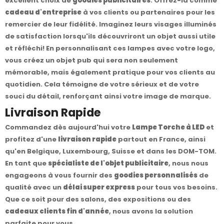
excellent choix de
goodies publicitaires
. Offrez-la comme
cadeau d'entreprise
à vos clients ou partenaires pour les
remercier de leur fidélité. Imaginez leurs visages illuminés
de satisfaction lorsqu'ils découvriront un objet aussi utile
et réfléchi! En personnalisant ces lampes avec votre logo,
vous créez un objet pub qui sera non seulement
mémorable, mais également pratique pour vos clients au
quotidien. Cela témoigne de votre sérieux et de votre
souci du détail, renforçant ainsi votre image de marque.
Livraison Rapide
Commandez dès aujourd'hui votre
Lampe Torche à LED
et
profitez d'une
livraison rapide
partout en France, ainsi
qu'en Belgique, Luxembourg, Suisse et dans les DOM-TOM.
En tant que
spécialiste de l'objet publicitaire
, nous nous
engageons à vous fournir des
goodies personnalisés
de
qualité avec un
délai super express
pour tous vos besoins.
Que ce soit pour des salons, des expositions ou des
cadeaux clients fin d'année
, nous avons la solution
parfaite pour vous.