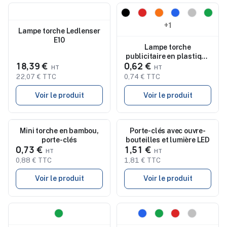
Nouveau
Nouveau
+1
Lampe torche Ledlenser
E10
Lampe torche
publicitaire en plastique
18,39 €
0,62 €
SANLIGHT
22,07 € TTC
0,74 € TTC
Voir le produit
Voir le produit
Nouveau
Mini torche en bambou,
Nouveau
Porte-clés avec ouvre-
porte-clés
bouteilles et lumière LED
0,73 €
1,51 €
0,88 € TTC
1,81 € TTC
Voir le produit
Voir le produit
Nouveau
Nouveau