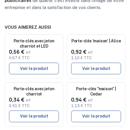
publicitaires
de qualité, c'est investir dans l'image de votre
entreprise et dans la satisfaction de vos clients.
VOUS AIMEREZ AUSSI
Nouveau
Porte-clés avec jeton
Porte-clés 'maison' | Alice
Nouveau
charriot et LED
0,56 €
0,92 €
0,67 € TTC
1,10 € TTC
Voir le produit
Voir le produit
Nouveau
Porte-clés avec jeton
Nouveau
Porte-clés "maison" |
charriot
Cedar
0,34 €
0,94 €
0,41 € TTC
1,13 € TTC
Voir le produit
Voir le produit