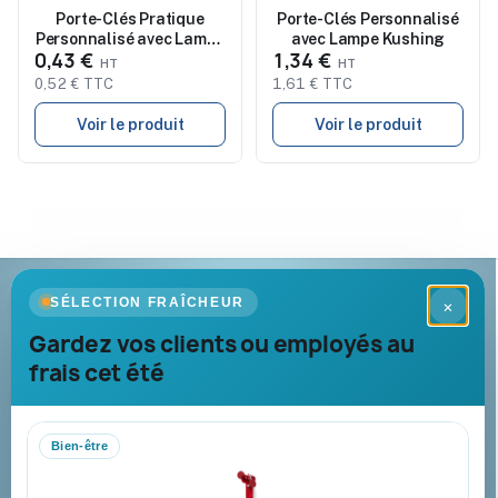
Porte-Clés Pratique
Porte-Clés Personnalisé
Personnalisé avec Lampe
avec Lampe Kushing
0,43 €
1,34 €
Wols
0,52 € TTC
1,61 € TTC
Voir le produit
Voir le produit
Goodies Pub France
SÉLECTION FRAÎCHEUR
×
Objets publicitaires · par Promenoch
Gardez vos clients ou employés au
frais cet été
Votre partenaire B2B pour les goodies et cadeaux d’affaires
personnalisés : conseil, marquage et livraison pour entreprises,
collectivités et administrations.
Bien-être
Mandat administratif & Chorus Pro
Paiement sécurisé