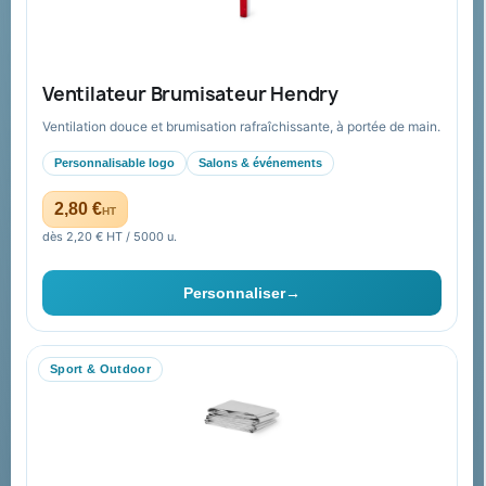
Expédition suivie
Nos produits
Notre société
Ventilateur Brumisateur Hendry
Nouveautés
À propos
Ventilation douce et brumisation rafraîchissante, à portée de main.
Nos expertises &
Promotions
accompagnement global
Personnalisable logo
Salons & événements
Catalogue goodies
Pourquoi nous choisir ?
2,80 €
HT
Cadeaux de fin d’année
Pourquoi ça a marché à 100%
dès 2,20 € HT / 5000 u.
pour moi ?
Ils nous ont fait confiance
Personnaliser
→
Livraison
Nous contacter
Sport & Outdoor
Aide & ressources
Guide : commande & devis