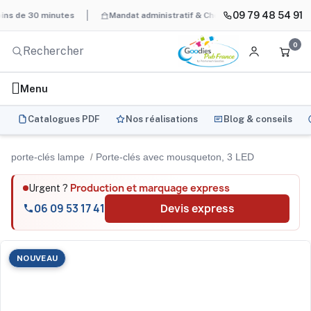
09 79 48 54 91
30 minutes
Mandat administratif & Chorus Pro
BAT systématiqu
0
Menu
Catalogues PDF
Nos réalisations
Blog & conseils
porte-clés lampe
Porte-clés avec mousqueton, 3 LED
Production et marquage express
Urgent ?
06 09 53 17 41
Devis express
NOUVEAU