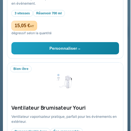
Recevez nos offres spéciales
en événement.
3 vitesses
Réservoir 700 ml
15,05 €
HT
dégressif selon la quantité
Vous pouvez vous désinscrire à tout moment. Vous trouverez pour
cela nos informations de contact dans les conditions d'utilisation du
Personnaliser
→
site.
Bien-être
Collectivités & administrations
Devis, mandat administratif et facturation Chorus Pro
adaptés au secteur public.
Espace collectivités
Ventilateur Brumisateur Youri
Ventilateur vaporisateur pratique, parfait pour les événements en
extérieur.