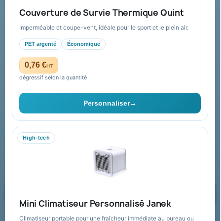
FAQ sur Promenoch Goodies Pub France
Couverture de Survie Thermique Quint
Conditions de retour
Imperméable et coupe-vent, idéale pour le sport et le plein air.
Paiement sécurisé
PET argenté
Économique
Plan du site
0,76 €
HT
dégressif selon la quantité
Contact & devis
Personnaliser
→
06 09 53 17 41
WhatsApp
High-tech
equipe@promenoch-goodies.com
Formulaire de contact
Demander un devis
Mini Climatiseur Personnalisé Janek
Climatiseur portable pour une fraîcheur immédiate au bureau ou