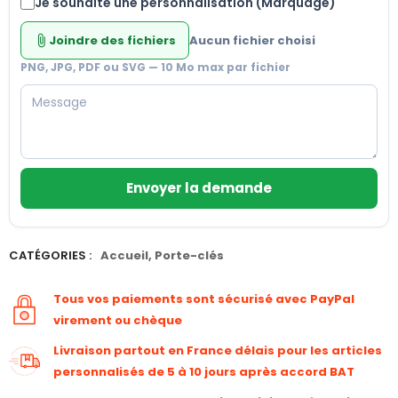
Je souhaite une personnalisation (Marquage)
Joindre des fichiers
Aucun fichier choisi
attach_file
PNG, JPG, PDF ou SVG — 10 Mo max par fichier
Envoyer la demande
CATÉGORIES :
Accueil
,
Porte-clés
Tous vos paiements sont sécurisé avec PayPal
virement ou chèque
Livraison partout en France délais pour les articles
personnalisés de 5 à 10 jours après accord BAT