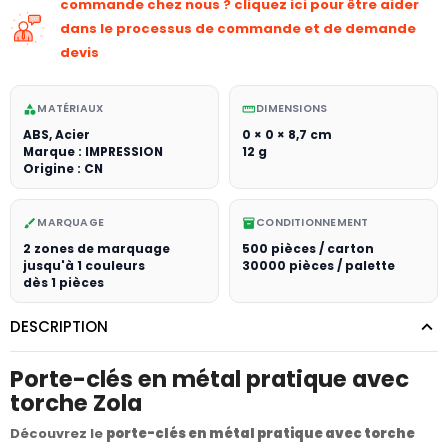
commande chez nous ? cliquez ici pour être aider
dans le processus de commande et de demande
devis
MATÉRIAUX
DIMENSIONS
category
straighten
ABS, Acier
0 × 0 × 8,7 cm
Marque : IMPRESSION
12 g
Origine : CN
MARQUAGE
CONDITIONNEMENT
brush
inventory_2
2 zones de marquage
500 pièces / carton
jusqu'à 1 couleurs
30000 pièces / palette
dès 1 pièces
DESCRIPTION
Porte-clés en métal pratique avec
torche Zola
Découvrez le
porte-clés en métal pratique avec torche