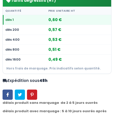
Tarifs dégressifs (HT)
sell
QUANTITÉ
PRIX UNITAIRE HT
0,60 €
dès 1
0,57 €
dès 200
0,53 €
dès 400
0,51 €
dès 800
0,49 €
dès 1600
Hors frais de marquage. Prix indicatifs selon quantité.
Expédition sous
48h
local_shipping
délais produit sans marquage de 2 à 5 jours ouvrés
délais produit avec marquage : 5 à 10 jours ouvrés après