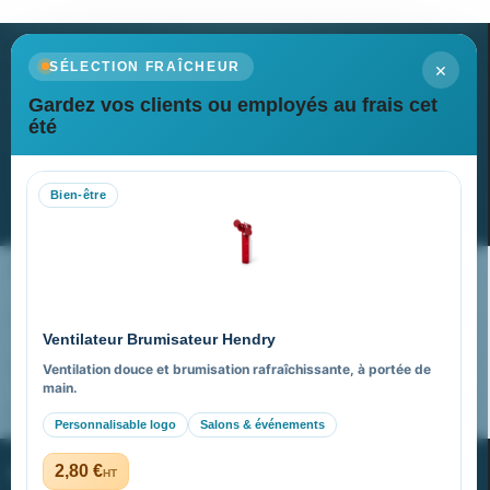
×
SÉLECTION FRAÎCHEUR
Gardez vos clients ou employés au frais cet
Newsletter
été
Recevez nos dernières nouvelles et nos offres spéciales
Bien-être
S’abonner
Nos expertises & accompagnement global
Pourquoi nous choisir ?
Ventilateur Brumisateur Hendry
FAQ sur Promenoch Goodies Pub France
Ventilation douce et brumisation rafraîchissante, à portée de
main.
Pourquoi ça a marché à 100% pour moi ?
Personnalisable logo
Salons & événements
PROMENOCH GOODIES
2,80 €
HT