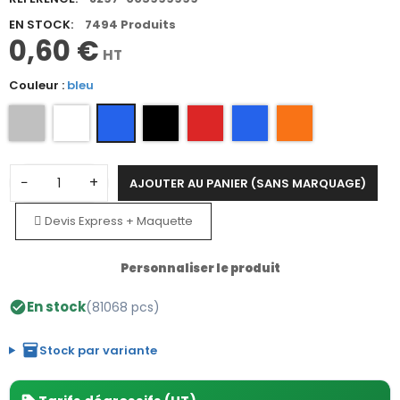
EN STOCK:
7494 Produits
0,60 €
HT
Couleur :
bleu
−
+
AJOUTER AU PANIER (SANS MARQUAGE)
Devis Express + Maquette
Personnaliser le produit
En stock
(81068 pcs)
check_circle
inventory_2
Stock par variante