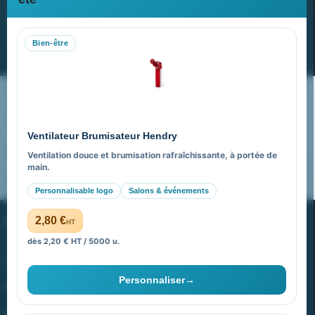
Recevez nos dernières nouvelles et nos offres spéciales
Bien-être
S’abonner
Nos expertises & accompagnement global
Pourquoi nous choisir ?
Ventilateur Brumisateur Hendry
FAQ sur Promenoch Goodies Pub France
Ventilation douce et brumisation rafraîchissante, à portée de
main.
Pourquoi ça a marché à 100% pour moi ?
Personnalisable logo
Salons & événements
PROMENOCH GOODIES
2,80 €
HT
dès 2,20 € HT / 5000 u.
Goodies Pubfrance est édité par Promenoch
Personnaliser
→
40 rue Madeleine Michelis
92 200 Neuilly