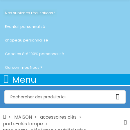
Nos sublimes réalisations !
Eventail personnalisé
chapeau personnalisé
Goodies été 100% personnalisé
Qui sommes Nous ?
Menu
MAISON
accessoires clés
porte-clés lampe