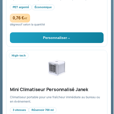
Paiement sécurisé
PET argenté
Économique
Plan du site
0,76 €
HT
dégressif selon la quantité
Contact & devis
Personnaliser
→
06 09 53 17 41
WhatsApp
High-tech
equipe@promenoch-goodies.com
Formulaire de contact
Demander un devis
Mini Climatiseur Personnalisé Janek
Climatiseur portable pour une fraîcheur immédiate au bureau ou
Recevez nos offres spéciales
en événement.
3 vitesses
Réservoir 700 ml