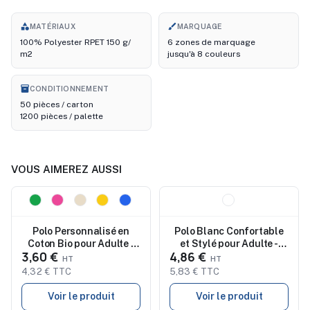
category
brush
MATÉRIAUX
MARQUAGE
100% Polyester RPET 150 g/
6 zones de marquage
m2
jusqu'à 8 couleurs
inventory_2
CONDITIONNEMENT
50 pièces / carton
1200 pièces / palette
VOUS AIMEREZ AUSSI
Nouveau
Nouveau
Polo Personnalisé en
Polo Blanc Confortable
Coton Bio pour Adulte -
et Stylé pour Adulte -
3,60 €
4,86 €
Ment
Koupan
4,32 € TTC
5,83 € TTC
Voir le produit
Voir le produit