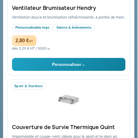
Ventilateur Brumisateur Hendry
Nouveautés
À propos
Ventilation douce et brumisation rafraîchissante, à portée de main.
Nos expertises &
Promotions
accompagnement global
Personnalisable logo
Salons & événements
Catalogue goodies
Pourquoi nous choisir ?
2,80 €
HT
Cadeaux de fin d’année
Pourquoi ça a marché à 100%
dès 2,20 € HT / 5000 u.
pour moi ?
Ils nous ont fait confiance
Personnaliser
→
Livraison
Nous contacter
Sport & Outdoor
Aide & ressources
Guide : commande & devis
FAQ sur Promenoch Goodies Pub France
Couverture de Survie Thermique Quint
Conditions de retour
Imperméable et coupe-vent, idéale pour le sport et le plein air.