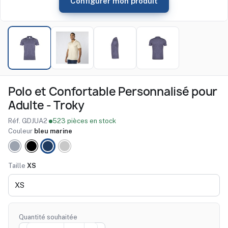
Configurer mon produit
Polo et Confortable Personnalisé pour
Adulte - Troky
Réf. GDJUA2
·
523 pièces en stock
Couleur
bleu marine
gris
noir
bleu
NATURELLE
marine
Taille
XS
Quantité souhaitée