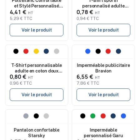
Polo Blanc Confortable
T-shirt sportif
et Stylé Personnalisé
personnalisé adulte
4,41 €
0,78 €
Femme - Koupan
Tecnic Layom
5,29 € TTC
0,94 € TTC
Voir le produit
Voir le produit
Nouveau
Nouveau
T-Shirt personnalisable
Imperméable publicitaire
adulte en coton doux
Bravion
0,80 €
6,55 €
couleur MC130 keya
0,96 € TTC
7,86 € TTC
Voir le produit
Voir le produit
Nouveau
Nouveau
Pantalon confortable
Imperméable
Starsky
personnalisé Garu