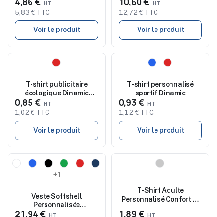
4,86 €
10,60 €
Koupan
Stylé Anderson pas cher
5,83 € TTC
12,72 € TTC
Voir le produit
Voir le produit
Nouveau
Nouveau
T-shirt publicitaire
T-shirt personnalisé
écologique Dinamic
sportif Dinamic
0,85 €
0,93 €
Comby
1,02 € TTC
1,12 € TTC
Voir le produit
Voir le produit
Nouveau
Nouveau
+1
T-Shirt Adulte
Veste Softshell
Personnalisé Confort et
Personnalisée
Performance Tecnic
21,94 €
1,89 €
Confortable et Stylée
Baraky