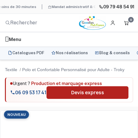
09 79 48 54 91
de 30 minutes
Mandat administratif & Chorus Pro
BAT systémat
0
Menu
Catalogues PDF
Nos réalisations
Blog & conseils
Textile
Polo et Confortable Personnalisé pour Adulte - Troky
Production et marquage express
Urgent ?
06 09 53 17 41
Devis express
NOUVEAU