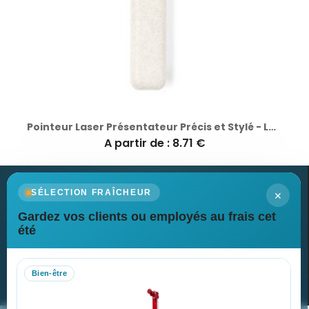
Pointeur Laser Présentateur Précis et Stylé - Lesi
A partir de : 8.71 €
×
SÉLECTION FRAÎCHEUR
Gardez vos clients ou employés au frais cet
Newsletter
été
Recevez nos dernières nouvelles et nos offres spéciales
Bien-être
S’abonner