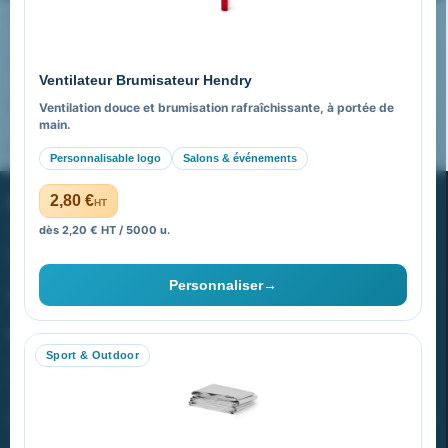
Nos expertises & accompagnement global
Pourquoi nous choisir ?
Ventilateur Brumisateur Hendry
FAQ sur Promenoch Goodies Pub France
Ventilation douce et brumisation rafraîchissante, à portée de
main.
Pourquoi ça a marché à 100% pour moi ?
Personnalisable logo
Salons & événements
PROMENOCH GOODIES
2,80 €
HT
dès 2,20 € HT / 5000 u.
Goodies Pubfrance est édité par Promenoch
Personnaliser
→
40 rue Madeleine Michelis
92 200 Neuilly
Sport & Outdoor
equipe@promenoch-goodies.com
VOTRE COMPTE