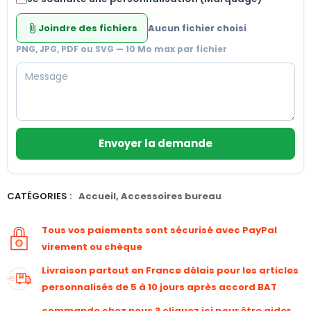
Joindre des fichiers
Aucun fichier choisi
attach_file
PNG, JPG, PDF ou SVG — 10 Mo max par fichier
Envoyer la demande
CATÉGORIES :
Accueil
,
Accessoires bureau
Tous vos paiements sont sécurisé avec PayPal
virement ou chèque
Livraison partout en France délais pour les articles
personnalisés de 5 à 10 jours après accord BAT
commande chez nous ? cliquez ici pour être aider