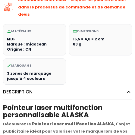
dans le processus de commande et de demande
devis
MATÉRIAUX
DIMENSIONS
category
straighten
MDF
15,5 × 4,6 × 2 cm
Marque : midocean
83 g
Origine : CN
MARQUAGE
brush
3 zones de marquage
jusqu'à 4 couleurs
DESCRIPTION
Pointeur laser multifonction
personnalisable ALASKA
Découvrez le
Pointeur laser multifonction ALASKA
, l'objet
publicitaire idéal pour valoriser votre marque lors de vos