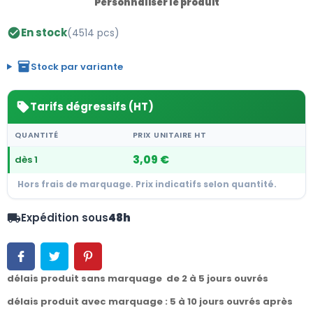
Personnaliser le produit
En stock
(4514 pcs)
check_circle
inventory_2
Stock par variante
Tarifs dégressifs (HT)
sell
QUANTITÉ
PRIX UNITAIRE HT
3,09 €
dès 1
Hors frais de marquage. Prix indicatifs selon quantité.
Expédition sous
48h
local_shipping
délais produit sans marquage de 2 à 5 jours ouvrés
délais produit avec marquage : 5 à 10 jours ouvrés après