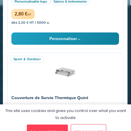
Personnalisable logo
Salons & événements
PROMENOCH GOODIES
2,80 €
HT
dès 2,20 € HT / 5000 u.
Goodies Pubfrance est édité par Promenoch
Personnaliser
→
40 rue Madeleine Michelis
92 200 Neuilly
Sport & Outdoor
equipe@promenoch-goodies.com
VOTRE COMPTE
NOTRE SITE
Couverture de Survie Thermique Quint
NOTRE SOCIÉTÉ
Imperméable et coupe-vent, idéale pour le sport et le plein air.
This site uses cookies and gives you control over what you want
PET argenté
Économique
to activate
0,76 €
HT