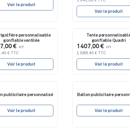
1 042,80 € TTC
Voir le produit
Voir le produit
eau
tgolfière personnalisable
Nouveau
Tente personnalisabl
gonflable ventilée
gonflable Quadri
87,00 €
1 407,00 €
,40 € TTC
1 688,40 € TTC
Voir le produit
Voir le produit
eau
Nouveau
n publicitaire personnalisé
Ballon publicitaire person
Voir le produit
Voir le produit