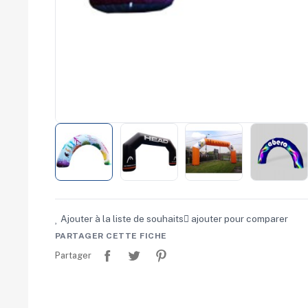
commerce
Salons
professionnels
Séminaires
Team building
Portes ouvertes
Cadeaux d'entreprise
Fin d'année
Rentrée
Cérémonies
Récompenses
Été et plage
Campagnes RSE
Voyages d'affaires
Animations
Ajouter à la liste de souhaits
ajouter pour comparer
commerciales
PARTAGER CETTE FICHE
Partager
Tweet
Pinterest
Partager