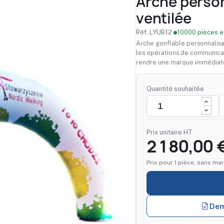
Arche person
ventilée
Réf. LYUB12
·
10000 pièces e
Arche gonflable personnalisa
les opérations de communicat
rendre une marque immédiate
Quantité souhaitée
Prix unitaire HT
2 180,00 
Prix pour 1 pièce, sans mar
Dem