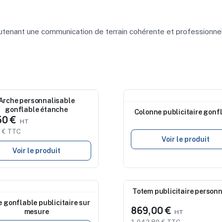
soutenant une communication de terrain cohérente et professionnel
eau
Arche personnalisable
Nouveau
gonflable étanche
Colonne publicitaire gonf
50 €
 € TTC
Voir le produit
Voir le produit
eau
Totem publicitaire personn
Nouveau
 gonflable publicitaire sur
869,00 €
mesure