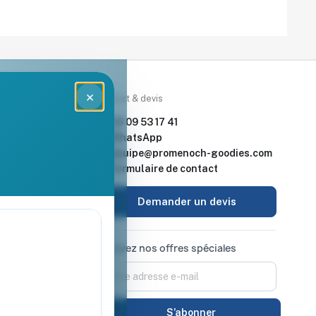
×
rces
Contact & devis
nde & devis
06 09 53 17 41
enoch Goodies
WhatsApp
equipe@promenoch-goodies.com
 retour
Formulaire de contact
urisé
Demander un devis
Recevez nos offres spéciales