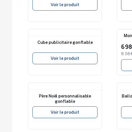
Voir le produit
Nouveau
Nouv
Mon
Cube publicitaire gonflable
6 9
8 384
Voir le produit
Nouveau
Nouv
Père Noël personnalisable
Ballo
gonflable
Voir le produit