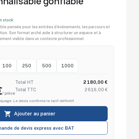
nalisable gonflable
n stock
ble pensée pour les entrées d’événements, les parcours et
ion. Son format arché aide à structurer un espace et à
ment visible dans un contexte professionnel.
100
250
500
1000
Total HT
2 180,00 €
€
Total TTC
2 616,00 €
/ pièce
quage. Le devis confirme le tarif définitif.

Ajouter au panier
ande de devis express avec BAT