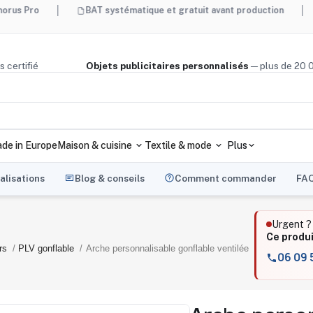
BAT systématique et gratuit avant production
Made i
ge, bois certifié
Objets publicitaires personnalisés
— plus 
de in Europe
Maison & cuisine
Textile & mode
Plus
alisations
Blog & conseils
Comment commander
FA
Urgent 
Ce produ
rs
PLV gonflable
Arche personnalisable gonflable ventilée
06 09 5