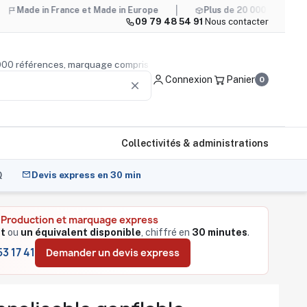
n France et Made in Europe
Plus de 20 000 références, marqu
09 79 48 54 91
·
Nous contacter
de 20 000 références, marquage compris
Conseil produit
— 
Connexion
Panier
0
clear
Collectivités & administrations
Q
Devis express en 30 min
Production et marquage express
?
it
ou
un équivalent disponible
, chiffré en
30 minutes
.
3 17 41
Demander un devis express