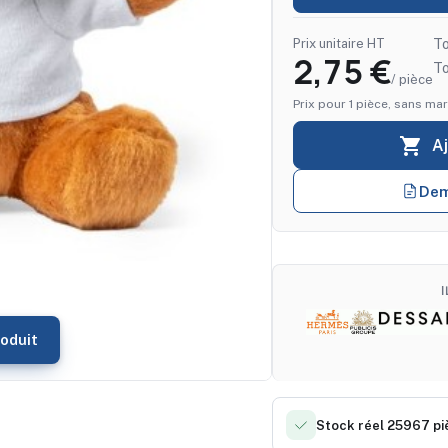
Prix unitaire HT
To
2,75 €
T
/ pièce
Prix pour 1 pièce, sans mar

A
Dem
oduit
Stock réel 25967 pi