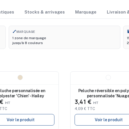
stiques
Stocks & arrivages
Marquage
Livraison
brush
i
MARQUAGE
1 zone de marquage
1
jusqu'à 8 couleurs
2
au
Nouveau
luche personnalisée en
Peluche réversible en pol
olyester 'Chien' - Hailey
personnalisée 'Nuage
 €
3,41 €
 TTC
4,09 € TTC
Voir le produit
Voir le produit