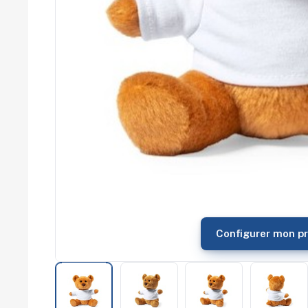
commerce
Salons
professionnels
Séminaires
Team building
Portes ouvertes
Cadeaux d'entreprise
Fin d'année
Rentrée
Cérémonies
Récompenses
Été et plage
Campagnes RSE
Voyages d'affaires
Animations
commerciales
Configurer mon pr