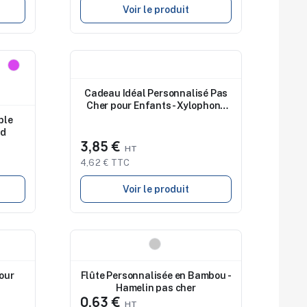
Voir le produit
Nouveau
Cadeau Idéal Personnalisé Pas
Cher pour Enfants - Xylophone
Nultyn
ble
id
3,85 €
4,62 € TTC
Voir le produit
Nouveau
our
Flûte Personnalisée en Bambou -
Hamelin pas cher
0,63 €