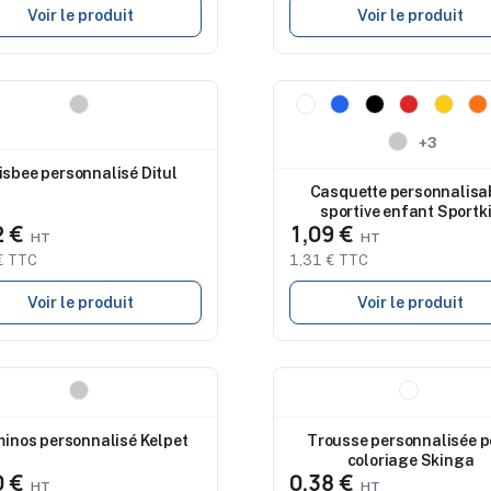
Voir le produit
Voir le produit
eau
Nouveau
+3
isbee personnalisé Ditul
Casquette personnalisa
sportive enfant Sportk
2 €
1,09 €
€ TTC
1,31 € TTC
Voir le produit
Voir le produit
eau
Nouveau
inos personnalisé Kelpet
Trousse personnalisée p
coloriage Skinga
0 €
0,38 €