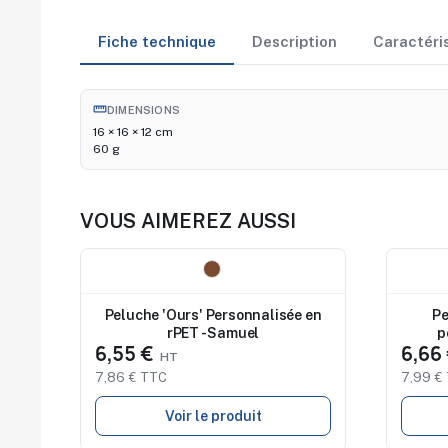
Fiche technique
Description
Caractéri
straighten
DIMENSIONS
16 × 16 × 12 cm
60 g
VOUS AIMEREZ AUSSI
Nouveau
Nouve
Peluche 'Ours' Personnalisée en
Pe
rPET - Samuel
p
6,55 €
6,66
7,86 € TTC
7,99 €
Voir le produit