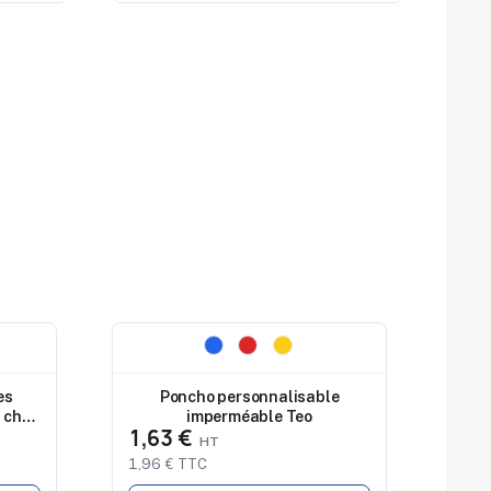
Nouveau
es
Poncho personnalisable
 cher
imperméable Teo
1,63 €
1,96 € TTC