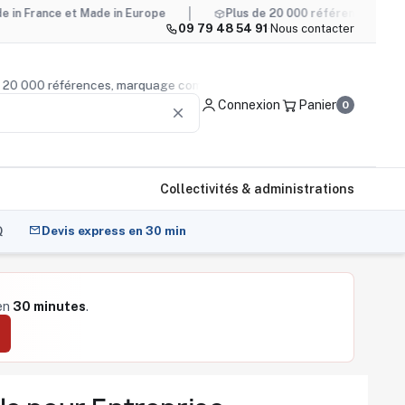
et Made in Europe
Plus de 20 000 références, marquage compr
09 79 48 54 91
·
Nous contacter
plus de 20 000 références, marquage compris
Conseil prod
Connexion
Panier
0
clear
Collectivités & administrations
Q
Devis express en 30 min
 en
30 minutes
.