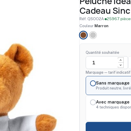
Peluche Idéa
Cadeau Sinc
Réf. QSOO2A
·
25967 pièces
Couleur
Marron
Marron
NATURELLE
Quantité souhaitée
Marquage — tarif indicati
Sans marquage
Produit neutre, livré
Avec marquage 
4 techniques dispon