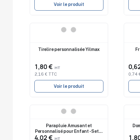
Voir le produit
Nouveau
Nouv
Tirelire personnalisée Yilmax
Fr
1,80 €
0,6
2,16 € TTC
0,74 
Voir le produit
Nouveau
Nouv
Parapluie Amusant et
Dom
Personnalisé pour Enfant - Seter
4,02 €
1,8
pas cher