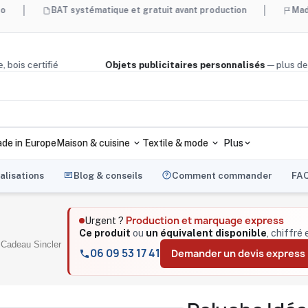
BAT systématique et gratuit avant production
Made in France 
é, liège, bois certifié
Objets publicitaires personnalisés
— 
de in Europe
Maison & cuisine
Textile & mode
Plus
alisations
Blog & conseils
Comment commander
FA
Production et marquage express
Urgent ?
Ce produit
ou
un équivalent disponible
, chiffré
- Cadeau Sincler
06 09 53 17 41
Demander un devis express