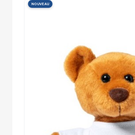
Cérémonies
NOUVEAU
Récompenses
Été et plage
Campagnes RSE
Voyages d'affaires
Animations
commerciales
Entreprises
Collectivités
Administrations
Écoles
Associations
Comités d'entreprise
Agences
événementielles
Hôtellerie
Restauration
Domaines viticoles
Maisons de luxe
Marchés publics
Chambres de