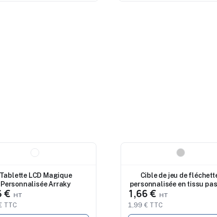
eau
Nouveau
Tablette LCD Magique
Cible de jeu de fléchett
Personnalisée Arraky
personnalisée en tissu pas
6 €
1,66 €
Kerchak
€ TTC
1,99 € TTC