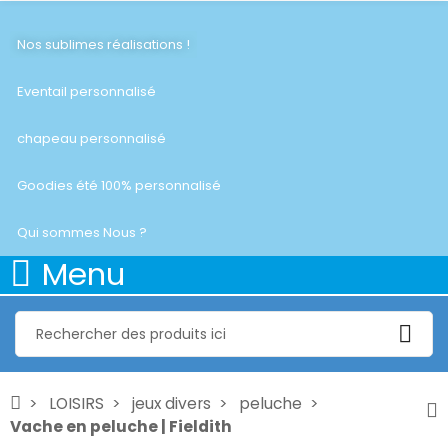
Nos sublimes réalisations !
Eventail personnalisé
chapeau personnalisé
Goodies été 100% personnalisé
Qui sommes Nous ?
Menu
LOISIRS
jeux divers
peluche
Vache en peluche | Fieldith