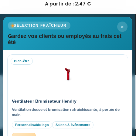
A partir de : 2.47 €
×
SÉLECTION FRAÎCHEUR
Gardez vos clients ou employés au frais cet
Newsletter
été
Recevez nos dernières nouvelles et nos offres spéciales
Bien-être
S’abonner
Nos expertises & accompagnement global
Pourquoi nous choisir ?
Ventilateur Brumisateur Hendry
FAQ sur Promenoch Goodies Pub France
Ventilation douce et brumisation rafraîchissante, à portée de
main.
Pourquoi ça a marché à 100% pour moi ?
Personnalisable logo
Salons & événements