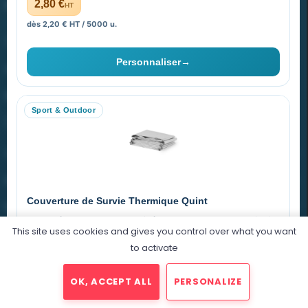
PROMENOCH GOODIES
2,80 €
HT
dès 2,20 € HT / 5000 u.
Goodies Pubfrance est édité par Promenoch
Personnaliser
→
40 rue Madeleine Michelis
92 200 Neuilly
Sport & Outdoor
equipe@promenoch-goodies.com
VOTRE COMPTE
NOTRE SITE
Couverture de Survie Thermique Quint
NOTRE SOCIÉTÉ
Imperméable et coupe-vent, idéale pour le sport et le plein air.
This site uses cookies and gives you control over what you want
PET argenté
Économique
to activate
0,76 €
HT
OK, ACCEPT ALL
PERSONALIZE
dégressif selon la quantité
2025 © Promenoch Goodies. Tous droits réservés.