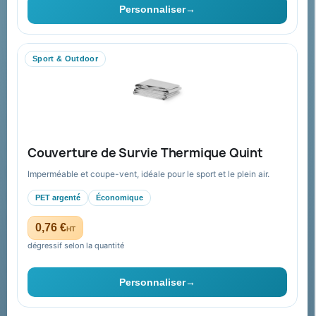
Personnaliser
→
Livraison
Nous contacter
Sport & Outdoor
Aide & ressources
Guide : commande & devis
FAQ sur Promenoch Goodies Pub France
Couverture de Survie Thermique Quint
Conditions de retour
Imperméable et coupe-vent, idéale pour le sport et le plein air.
Paiement sécurisé
PET argenté
Économique
Plan du site
0,76 €
HT
dégressif selon la quantité
Contact & devis
Personnaliser
→
06 09 53 17 41