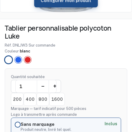
Configurer mon produit
Tablier personnalisable polycoton
Luke
Réf. DNLJW3
·
Sur commande
Couleur
blanc
blanc
bleu
rouge
Quantité souhaitée
200
400
800
1600
Marquage — tarif indicatif pour 500 pièces
Logo à transmettre après commande
Inclus
Sans marquage
Produit neutre, livré tel quel.