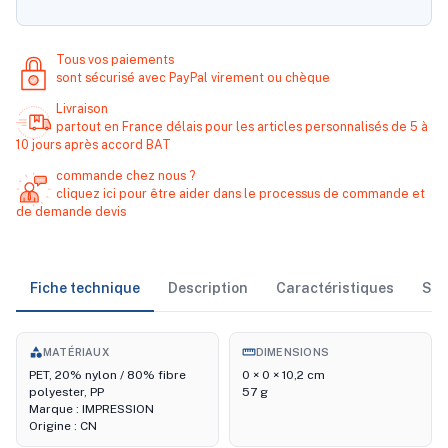
Tous vos paiements
sont sécurisé avec PayPal virement ou chèque
Livraison
partout en France délais pour les articles personnalisés de 5 à
10 jours après accord BAT
commande chez nous ?
cliquez ici pour être aider dans le processus de commande et
de demande devis
Fiche technique
Description
Caractéristiques
Sto
category
straighten
MATÉRIAUX
DIMENSIONS
PET, 20% nylon / 80% fibre
0 × 0 × 10,2 cm
polyester, PP
57 g
Marque : IMPRESSION
Origine : CN