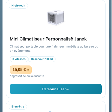
WhatsApp
High-tech
equipe@promenoch-goodies.com
Formulaire de contact
Demander un devis
Mini Climatiseur Personnalisé Janek
Climatiseur portable pour une fraîcheur immédiate au bureau ou
Recevez nos offres spéciales
en événement.
3 vitesses
Réservoir 700 ml
15,05 €
HT
dégressif selon la quantité
Vous pouvez vous désinscrire à tout moment. Vous trouverez pour
cela nos informations de contact dans les conditions d'utilisation du
Personnaliser
→
site.
Bien-être