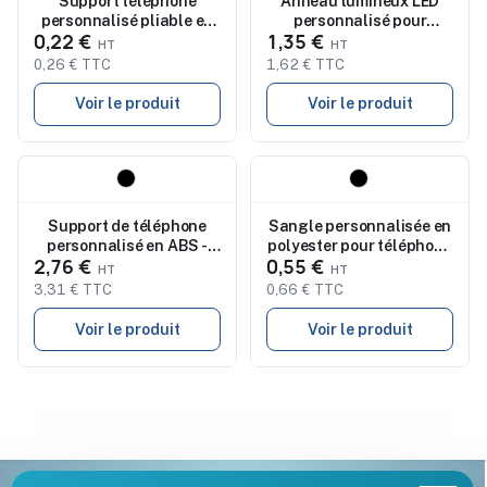
Support téléphone
Anneau lumineux LED
personnalisé pliable en
personnalisé pour
0,22 €
1,35 €
fibre de blé BAWEN
smartphone LUMAX
0,26 € TTC
1,62 € TTC
Voir le produit
Voir le produit
Nouveau
Nouveau
Support de téléphone
Sangle personnalisée en
personnalisé en ABS -
polyester pour téléphone
2,76 €
0,55 €
Didi, accessoire de
CELESTE
bureau
3,31 € TTC
0,66 € TTC
Voir le produit
Voir le produit