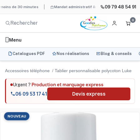
09 79 48 54 91
s de 30 minutes
Mandat administratif & Chorus Pro
BAT systém
0
Menu
Catalogues PDF
Nos réalisations
Blog & conseils
Accessoires téléphone
Tablier personnalisable polycoton Luke
Production et marquage express
Urgent ?
06 09 53 17 41
Devis express
NOUVEAU