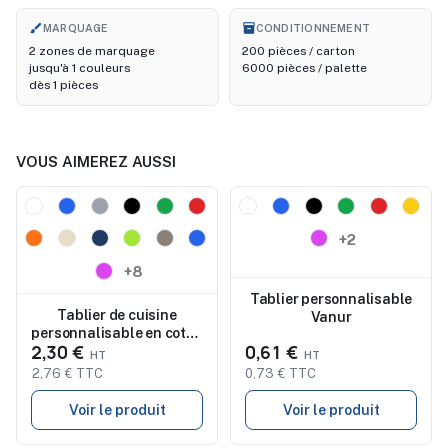
brush
inventory_2
MARQUAGE
CONDITIONNEMENT
2 zones de marquage
200 pièces / carton
jusqu'à 1 couleurs
6000 pièces / palette
dès 1 pièces
VOUS AIMEREZ AUSSI
Nouveau
Nouveau
+2
+8
Tablier personnalisable
Tablier de cuisine
Vanur
personnalisable en coton
2,30 €
0,61 €
KITAB
2,76 € TTC
0,73 € TTC
Voir le produit
Voir le produit