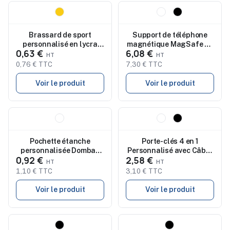
Nouveau
Nouveau
Brassard de sport
Support de téléphone
personnalisé en lycra
magnétique MagSafe en
0,63 €
6,08 €
VISIBLE ME
ABS recyclé Nadia
0,76 € TTC
7,30 € TTC
Voir le produit
Voir le produit
Nouveau
Nouveau
Pochette étanche
Porte-clés 4 en 1
personnalisée Dombay
Personnalisé avec Câble
0,92 €
2,58 €
pour téléphone taille L
de Chargement - KEY C
1,10 € TTC
3,10 € TTC
Voir le produit
Voir le produit
Nouveau
Nouveau