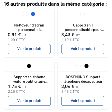
16 autres produits dans la même catégorie :
Nouveau
Nouveau
Nettoyeur d'écran
Câble 3 en 1
personnalisé
personnalisable pour
0,91 €
3,43 €
multifonctions Leah
support téléphone
YAPO+
1,09 € TTC
4,12 € TTC
Voir le produit
Voir le produit
Nouveau
Nouveau
Support téléphone
DOSENUNO Support
voiture publicitaire
téléphone décapsuleur
1,75 €
2,04 €
sécurisé Sienna
2,10 € TTC
2,45 € TTC
Voir le produit
Voir le produit