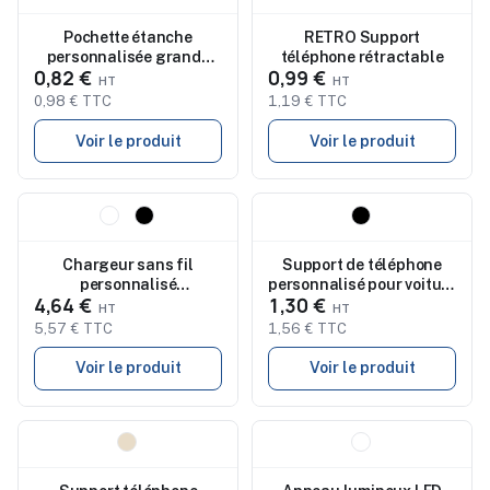
Pochette étanche
RETRO Support
personnalisée grande
téléphone rétractable
0,82 €
0,99 €
pour smartphone - SMAG
0,98 € TTC
1,19 € TTC
Voir le produit
Voir le produit
Nouveau
Nouveau
Chargeur sans fil
Support de téléphone
personnalisé
personnalisé pour voiture
4,64 €
1,30 €
magnétique FLAKE MAG
Grip
5,57 € TTC
1,56 € TTC
Voir le produit
Voir le produit
Nouveau
Nouveau