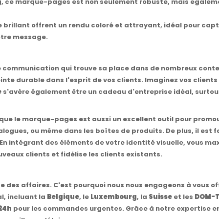
, ce marque-pages est non seulement robuste, mais égaleme
e brillant offrent un rendu coloré et attrayant, idéal pour cap
otre message.
 communication qui trouve sa place dans de nombreux contex
inte durable dans l'esprit de vos clients. Imaginez vos clients
e
s'avère également être un cadeau d'entreprise idéal, surtou
ns que le marque-pages est aussi un excellent outil pour prom
logues, ou même dans les boîtes de produits. De plus, il est fac
 En intégrant des éléments de votre identité visuelle, vous max
veaux clients et fidélise les clients existants.
 des affaires. C'est pourquoi nous nous engageons à vous of
l, incluant la
Belgique
, le
Luxembourg
, la
Suisse
et les
DOM-
24h
pour les commandes urgentes. Grâce à notre expertise e