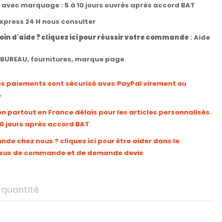
t avec marquage : 5 à 10 jours ouvrés après accord BAT
express 24 H nous consulter
oin d'aide ? cliquez ici pour réussir votre commande
:
Aide
BUREAU
,
fournitures
,
marque page
os paiements sont sécurisé avec PayPal virement ou
e
on partout en France délais pour les articles personnalisés
10 jours après accord BAT
e chez nous ? cliquez ici pour être aider dans le
sus de commande et de demande devis
 quantité