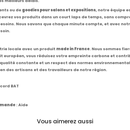
es meilleurs délais.
ients ou de
goodies pour salons et expositions
, notre équipe e
ecevrez vos produits dans un court laps de temps, sans compro
 besoins. Nous savons que chaque minute compte, et avec not
soin.
rie locale avec un produit
made in France
. Nous sommes fier
oduit européen, vous réduisez votre empreinte carbone et con
 qualité constante et un respect des normes environnementales
ien des artisans et des travailleurs de notre région.
ccord BAT
commande
:
Aide
Vous aimerez aussi