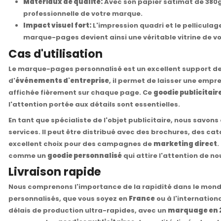
Matériaux de qualité:
Avec son papier satimat de 380g
professionnelle de votre marque.
Impact visuel fort:
L'impression quadri et le pelliculag
marque-pages devient ainsi une véritable vitrine de v
Cas d'utilisation
Le marque-pages personnalisé est un excellent support de
d'
événements d'entreprise
, il permet de laisser une empre
affichée fièrement sur chaque page. Ce
goodie publicitair
l'attention portée aux détails sont essentielles.
En tant que spécialiste de l'objet publicitaire, nous savo
services. Il peut être distribué avec des brochures, des cata
excellent choix pour des campagnes de
marketing direct
.
comme un
goodie personnalisé
qui attire l'attention de nou
Livraison rapide
Nous comprenons l'importance de la rapidité dans le monde
personnalisés, que vous soyez en
France
ou à l'internationa
délais de production ultra-rapides, avec un
marquage en 