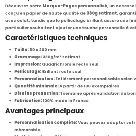
Découvrez notre
Marque-Pages personnalisé
, un accessoi
conçu en papier de haute qualité de
380g satimat
, garant
avec éclat, tandis que le pelliculage brillant assure une 
particulier souhaitant ajouter une touche personnelle à vo
Caractéristiques techniques
Taille:
50 x 200 mm
Grammage:
380g/m² satimat
Impression:
Quadrichromie recto seul
Pelliculage:
Brillant recto seul
Personnalisation:
Entièrement personnalisable selon 
Quantité minimale:
À partir de 100 exemplaires
Délai de production:
1 semaine après validation du bon 
Fabrication:
100% made in France
Avantages principaux
Personnalisation complète:
Vous pouvez adapter votre
mémorable.