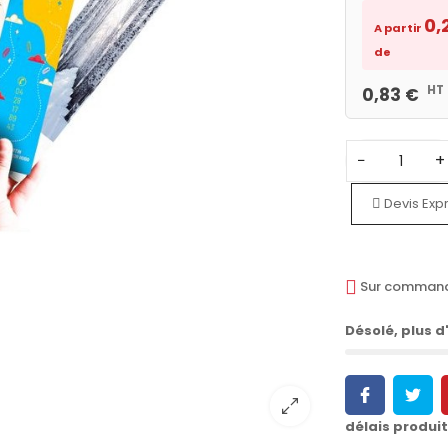
0,
A partir
de
HT
0,83 €
−
+
Devis Exp
Sur comman
Désolé, plus d'
délais produi