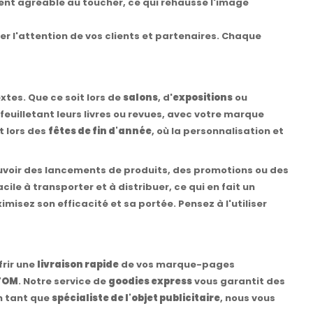
nt agréable au toucher, ce qui rehausse l'image
ter l'attention de vos clients et partenaires. Chaque
tes. Que ce soit lors de
salons
, d'
expositions
ou
 feuilletant leurs livres ou revues, avec votre marque
t lors des
fêtes de fin d'année
, où la personnalisation et
ouvoir des lancements de produits, des promotions ou des
ile à transporter et à distribuer, ce qui en fait un
imisez son efficacité et sa portée. Pensez à l'utiliser
frir une
livraison rapide
de vos marque-pages
TOM
. Notre service de
goodies express
vous garantit des
n tant que
spécialiste de l'objet publicitaire
, nous vous