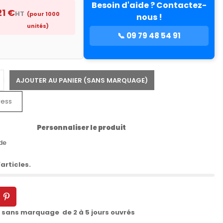
Besoin d'aide ? Contactez-
21 €
HT
(pour 1000
nous !
unités)
📞 09 79 48 54 91
AJOUTER AU PANIER (SANS MARQUAGE)
ress
Personnaliser le produit
de
articles.
t sans marquage de 2 à 5 jours ouvrés