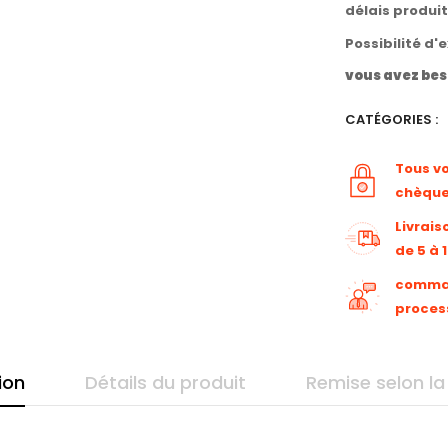
délais produi
Possibilité d'
vous avez bes
CATÉGORIES :
Tous v
chèqu
Livrais
de 5 à 
command
proces
ion
Détails du produit
Remise selon la