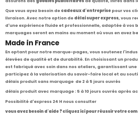
assurons des
goodies publicitaires
de qualité, livrés dans l
Que vous ayez besoin de
cadeaux d'entreprise
pour vos cl
livraison. Avec notre option de
délai super express
, vous r
d'une expérience fluide et professionnelle, adaptée à vos
marquages seront en mains au moment où vous en avez be
Made in France
En optant pour notre marque-pages, vous soutenez l'indust
élevées de qualité et de durabilité. En choisissant un pr
est fabriqué avec soin dans nos ateliers, garantissant une
participez à la valorisation du savoir-faire local et au sout
délais produit sans marquage de 2 à 5 jours ouvrés
délais produit avec marquage : 5 à 10 jours ouvrés après a
Possibilité d'express 24 H nous consulter
vous avez besoin d'aide ? cliquez ici pour réussir votre 