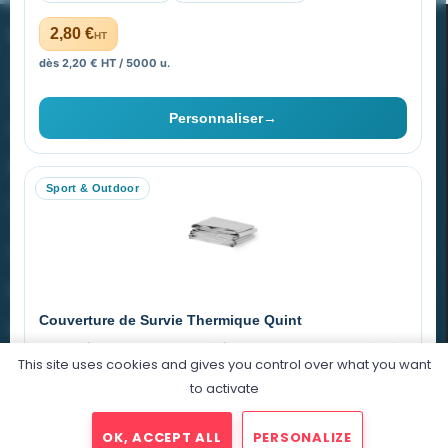
PROMENOCH GOODIES
2,80 €
HT
dès 2,20 € HT / 5000 u.
Goodies Pubfrance est édité par Promenoch
Personnaliser
→
40 rue Madeleine Michelis
92 200 Neuilly
Sport & Outdoor
equipe@promenoch-goodies.com
VOTRE COMPTE
NOTRE SITE
Couverture de Survie Thermique Quint
NOTRE SOCIÉTÉ
Imperméable et coupe-vent, idéale pour le sport et le plein air.
This site uses cookies and gives you control over what you want
PET argenté
Économique
to activate
0,76 €
HT
OK, ACCEPT ALL
PERSONALIZE