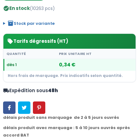
En stock
(10263 pcs)
check_circle
inventory_2
Stock par variante
Tarifs dégressifs (HT)
sell
QUANTITÉ
PRIX UNITAIRE HT
0,34 €
dès 1
Hors frais de marquage. Prix indicatifs selon quantité.
Expédition sous
48h
local_shipping
délais produit sans marquage de 2 à 5 jours ouvrés
délais produit avec marquage : 5 à 10 jours ouvrés après
accord BAT