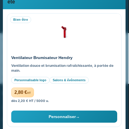
Newsletter
été
Recevez nos dernières nouvelles et nos offres spéciales
Bien-être
S’abonner
Nos expertises & accompagnement global
Pourquoi nous choisir ?
Ventilateur Brumisateur Hendry
FAQ sur Promenoch Goodies Pub France
Ventilation douce et brumisation rafraîchissante, à portée de
main.
Pourquoi ça a marché à 100% pour moi ?
Personnalisable logo
Salons & événements
PROMENOCH GOODIES
2,80 €
HT
dès 2,20 € HT / 5000 u.
Goodies Pubfrance est édité par Promenoch
Personnaliser
→
40 rue Madeleine Michelis