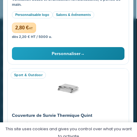
main.
Pourquoi ça a marché à 100% pour moi ?
Personnalisable logo
Salons & événements
PROMENOCH GOODIES
2,80 €
HT
dès 2,20 € HT / 5000 u.
Goodies Pubfrance est édité par Promenoch
Personnaliser
→
40 rue Madeleine Michelis
92 200 Neuilly
Sport & Outdoor
equipe@promenoch-goodies.com
VOTRE COMPTE
NOTRE SITE
Couverture de Survie Thermique Quint
NOTRE SOCIÉTÉ
Imperméable et coupe-vent, idéale pour le sport et le plein air.
This site uses cookies and gives you control over what you want
PET argenté
Économique
to activate