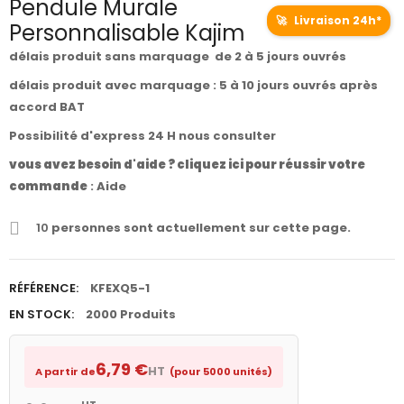
Pendule Murale
🚀
Livraison 24h*
Personnalisable Kajim
délais produit sans marquage de 2 à 5 jours ouvrés
délais produit avec marquage : 5 à 10 jours ouvrés après
accord BAT
Possibilité d'express 24 H nous consulter
vous avez besoin d'aide ? cliquez ici pour réussir votre
commande
:
Aide
10
personnes sont actuellement sur cette page.
RÉFÉRENCE:
KFEXQ5-1
EN STOCK:
2000 Produits
6,79 €
HT
A partir de
(pour 5000 unités)