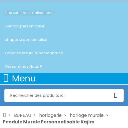
Nos sublimes réalisations !
Eventail personnalisé
chapeau personnalisé
Goodies été 100% personnalisé
Qui sommes Nous ?
Menu
BUREAU
horlogerie
horloge murale
Pendule Murale Personnalisable Kajim