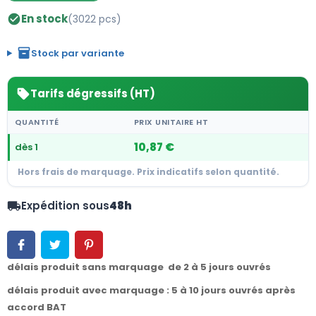
En stock
(3022 pcs)
check_circle
inventory_2
Stock par variante
Tarifs dégressifs (HT)
sell
QUANTITÉ
PRIX UNITAIRE HT
10,87 €
dès 1
Hors frais de marquage. Prix indicatifs selon quantité.
Expédition sous
48h
local_shipping
délais produit sans marquage de 2 à 5 jours ouvrés
délais produit avec marquage : 5 à 10 jours ouvrés après
accord BAT