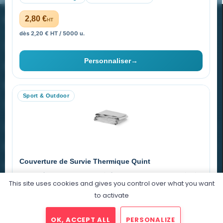
PROMENOCH GOODIES
2,80 €
HT
dès 2,20 € HT / 5000 u.
Goodies Pubfrance est édité par Promenoch
Personnaliser
→
40 rue Madeleine Michelis
92 200 Neuilly
Sport & Outdoor
equipe@promenoch-goodies.com
VOTRE COMPTE
NOTRE SITE
Couverture de Survie Thermique Quint
NOTRE SOCIÉTÉ
Imperméable et coupe-vent, idéale pour le sport et le plein air.
This site uses cookies and gives you control over what you want
PET argenté
Économique
to activate
0,76 €
HT
OK, ACCEPT ALL
PERSONALIZE