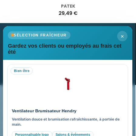
PATEK
29,49 €
×
SÉLECTION FRAÎCHEUR
Gardez vos clients ou employés au frais cet
Newsletter
été
Recevez nos dernières nouvelles et nos offres spéciales
Bien-être
S’abonner
Nos expertises & accompagnement global
Pourquoi nous choisir ?
Ventilateur Brumisateur Hendry
FAQ sur Promenoch Goodies Pub France
Ventilation douce et brumisation rafraîchissante, à portée de
main.
Pourquoi ça a marché à 100% pour moi ?
Personnalisable logo
Salons & événements