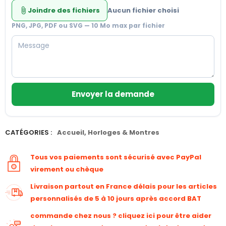
Joindre des fichiers
Aucun fichier choisi
attach_file
PNG, JPG, PDF ou SVG — 10 Mo max par fichier
Envoyer la demande
CATÉGORIES :
Accueil
,
Horloges & Montres
Tous vos paiements sont sécurisé avec PayPal
virement ou chèque
Livraison partout en France délais pour les articles
personnalisés de 5 à 10 jours après accord BAT
commande chez nous ? cliquez ici pour être aider