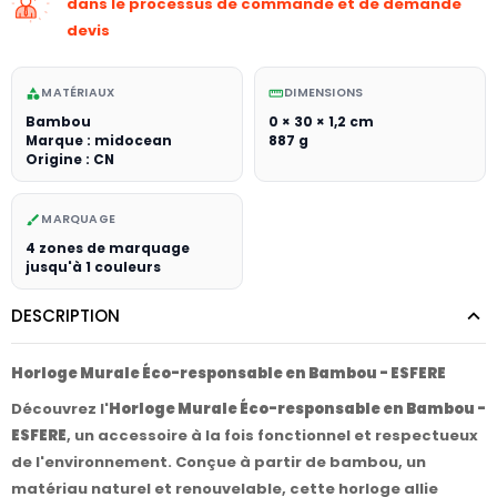
dans le processus de commande et de demande
devis
MATÉRIAUX
DIMENSIONS
category
straighten
Bambou
0 × 30 × 1,2 cm
Marque : midocean
887 g
Origine : CN
MARQUAGE
brush
4 zones de marquage
jusqu'à 1 couleurs
DESCRIPTION
Horloge Murale Éco-responsable en Bambou - ESFERE
Découvrez l'
Horloge Murale Éco-responsable en Bambou -
ESFERE
, un accessoire à la fois fonctionnel et respectueux
de l'environnement. Conçue à partir de bambou, un
matériau naturel et renouvelable, cette horloge allie