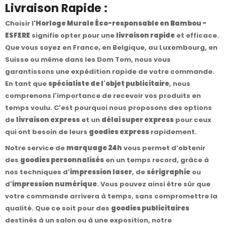
Livraison Rapide :
Choisir l'
Horloge Murale Éco-responsable en Bambou -
ESFERE
signifie opter pour une
livraison rapide
et efficace.
Que vous soyez en France, en Belgique, au Luxembourg, en
Suisse ou même dans les Dom Tom, nous vous
garantissons une expédition rapide de votre commande.
En tant que
spécialiste de l'objet publicitaire
, nous
comprenons l'importance de recevoir vos produits en
temps voulu. C'est pourquoi nous proposons des options
de
livraison express
et un
délai super express
pour ceux
qui ont besoin de leurs
goodies express
rapidement.
Notre service de
marquage 24h
vous permet d’obtenir
des
goodies personnalisés
en un temps record, grâce à
nos techniques d'
impression laser
, de
sérigraphie
ou
d'
impression numérique
. Vous pouvez ainsi être sûr que
votre commande arrivera à temps, sans compromettre la
qualité. Que ce soit pour des
goodies publicitaires
destinés à un salon ou à une exposition, notre