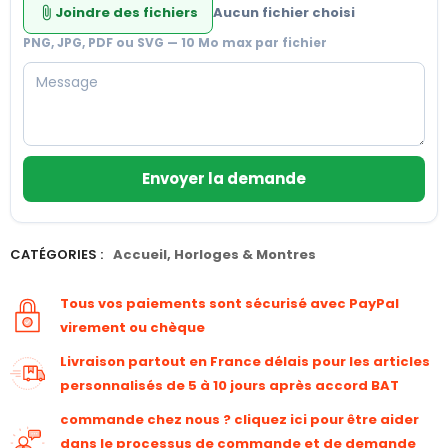
Joindre des fichiers
Aucun fichier choisi
attach_file
PNG, JPG, PDF ou SVG — 10 Mo max par fichier
Envoyer la demande
CATÉGORIES :
Accueil
,
Horloges & Montres
Tous vos paiements sont sécurisé avec PayPal
virement ou chèque
Livraison partout en France délais pour les articles
personnalisés de 5 à 10 jours après accord BAT
commande chez nous ? cliquez ici pour être aider
dans le processus de commande et de demande