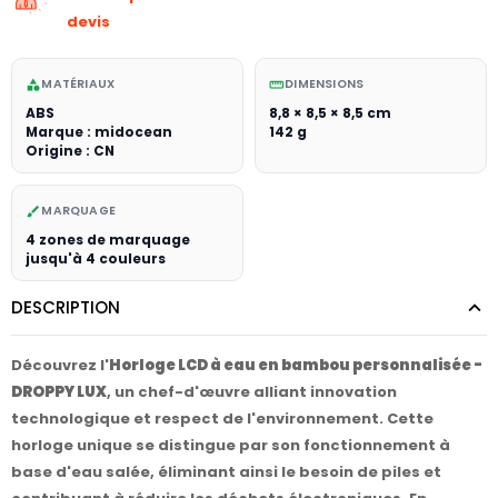
devis
MATÉRIAUX
DIMENSIONS
category
straighten
ABS
8,8 × 8,5 × 8,5 cm
Marque : midocean
142 g
Origine : CN
MARQUAGE
brush
4 zones de marquage
jusqu'à 4 couleurs
DESCRIPTION
Découvrez l'
Horloge LCD à eau en bambou personnalisée -
DROPPY LUX
, un chef-d'œuvre alliant innovation
technologique et respect de l'environnement. Cette
horloge unique se distingue par son fonctionnement à
base d'eau salée, éliminant ainsi le besoin de piles et