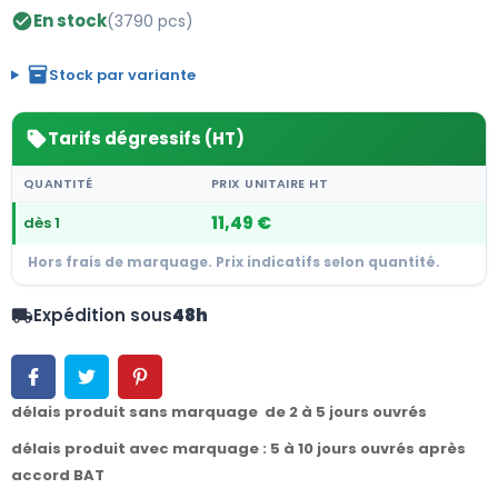
En stock
(3790 pcs)
check_circle
inventory_2
Stock par variante
Tarifs dégressifs (HT)
sell
QUANTITÉ
PRIX UNITAIRE HT
11,49 €
dès 1
Hors frais de marquage. Prix indicatifs selon quantité.
Expédition sous
48h
local_shipping
délais produit sans marquage de 2 à 5 jours ouvrés
délais produit avec marquage : 5 à 10 jours ouvrés après
accord BAT