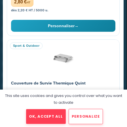
PROMENOCH GOODIES
2,80 €
HT
dès 2,20 € HT / 5000 u.
Goodies Pubfrance est édité par Promenoch
Personnaliser
→
40 rue Madeleine Michelis
92 200 Neuilly
Sport & Outdoor
equipe@promenoch-goodies.com
VOTRE COMPTE
NOTRE SITE
Couverture de Survie Thermique Quint
NOTRE SOCIÉTÉ
Imperméable et coupe-vent, idéale pour le sport et le plein air.
This site uses cookies and gives you control over what you want
PET argenté
Économique
to activate
0,76 €
HT
OK, ACCEPT ALL
PERSONALIZE
dégressif selon la quantité
2025 © Promenoch Goodies. Tous droits réservés.