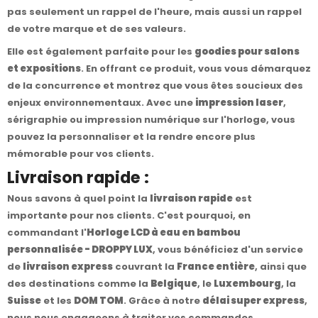
pas seulement un rappel de l'heure, mais aussi un rappel
de votre marque et de ses valeurs.
Elle est également parfaite pour les
goodies pour salons
et expositions
. En offrant ce produit, vous vous démarquez
de la concurrence et montrez que vous êtes soucieux des
enjeux environnementaux. Avec une
impression laser
,
sérigraphie ou impression numérique sur l'horloge, vous
pouvez la personnaliser et la rendre encore plus
mémorable pour vos clients.
Livraison rapide :
Nous savons à quel point la
livraison rapide
est
importante pour nos clients. C'est pourquoi, en
commandant l'
Horloge LCD à eau en bambou
personnalisée - DROPPY LUX
, vous bénéficiez d'un service
de
livraison express
couvrant la
France entière
, ainsi que
des destinations comme la
Belgique
, le
Luxembourg
, la
Suisse
et les
DOM TOM
. Grâce à notre
délai super express
,
nous nous engageons à traiter vos commandes