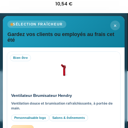
10,54 €
×
SÉLECTION FRAÎCHEUR
Gardez vos clients ou employés au frais cet
Newsletter
été
Recevez nos dernières nouvelles et nos offres spéciales
Bien-être
S’abonner
Nos expertises & accompagnement global
Pourquoi nous choisir ?
Ventilateur Brumisateur Hendry
FAQ sur Promenoch Goodies Pub France
Ventilation douce et brumisation rafraîchissante, à portée de
main.
Pourquoi ça a marché à 100% pour moi ?
Personnalisable logo
Salons & événements