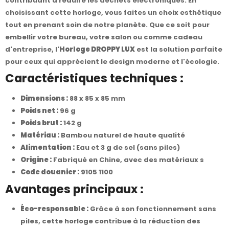
contribuant à réduire les déchets électroniques. En
choisissant cette horloge, vous faites un choix esthétique
tout en prenant soin de notre planète. Que ce soit pour
embellir votre bureau, votre salon ou comme cadeau
d'entreprise, l'
Horloge DROPPY LUX
est la solution parfaite
pour ceux qui apprécient le design moderne et l'écologie.
Caractéristiques techniques :
Dimensions :
88 x 85 x 85 mm
Poids net :
96 g
Poids brut :
142 g
Matériau :
Bambou naturel de haute qualité
Alimentation :
Eau et 3 g de sel (sans piles)
Origine :
Fabriqué en Chine, avec des matériaux s
Code douanier :
9105 1100
Avantages principaux :
Éco-responsable :
Grâce à son fonctionnement sans
piles, cette horloge contribue à la réduction des