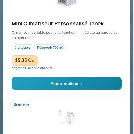
Formulaire de contact
Demander un devis
Mini Climatiseur Personnalisé Janek
Climatiseur portable pour une fraîcheur immédiate au bureau ou
Recevez nos offres spéciales
en événement.
3 vitesses
Réservoir 700 ml
15,05 €
HT
dégressif selon la quantité
Vous pouvez vous désinscrire à tout moment. Vous trouverez pour
cela nos informations de contact dans les conditions d'utilisation du
Personnaliser
→
site.
Bien-être
Collectivités & administrations
Devis, mandat administratif et facturation Chorus Pro
adaptés au secteur public.