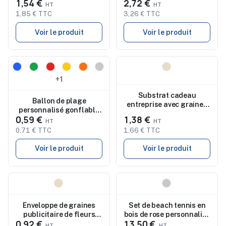
1,54 €
2,72 €
TOWGO
silicone et ABS Rosanna
1,85 € TTC
3,26 € TTC
Voir le produit
Voir le produit
Nouveau
Nouveau
+1
Substrat cadeau
Ballon de plage
entreprise avec graines
personnalisé gonflable
de menthe MINT
0,59 €
1,38 €
PLAYTIME
0,71 € TTC
1,66 € TTC
Voir le produit
Voir le produit
Nouveau
Nouveau
Enveloppe de graines
Set de beach tennis en
publicitaire de fleurs
bois de rose personnalisé
0,92 €
13,50 €
sauvages SEEDLOPE
- PALAS