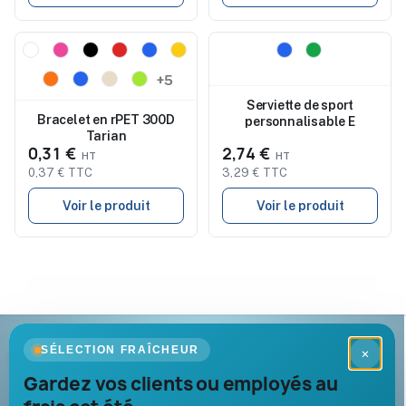
Nouveau
Nouveau
+5
Serviette de sport
Bracelet en rPET 300D
personnalisable E
Tarian
0,31 €
2,74 €
0,37 € TTC
3,29 € TTC
Voir le produit
Voir le produit
Goodies Pub France
SÉLECTION FRAÎCHEUR
×
Objets publicitaires · par Promenoch
Gardez vos clients ou employés au
Votre partenaire B2B pour les goodies et cadeaux d’affaires