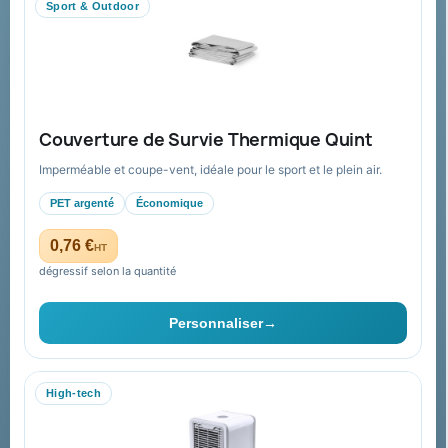
Sport & Outdoor
Aide & ressources
Guide : commande & devis
FAQ sur Promenoch Goodies Pub France
Couverture de Survie Thermique Quint
Conditions de retour
Imperméable et coupe-vent, idéale pour le sport et le plein air.
Paiement sécurisé
PET argenté
Économique
Plan du site
0,76 €
HT
dégressif selon la quantité
Contact & devis
Personnaliser
→
06 09 53 17 41
WhatsApp
High-tech
equipe@promenoch-goodies.com