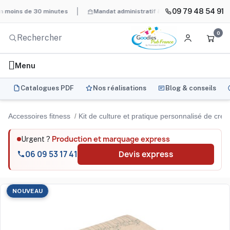
09 79 48 54 91
s de 30 minutes
Mandat administratif & Chorus Pro
BAT systé
0
Menu
Catalogues PDF
Nos réalisations
Blog & conseils
Accessoires fitness
Kit de culture et pratique personnalisé de cre
Production et marquage express
Urgent ?
06 09 53 17 41
Devis express
NOUVEAU