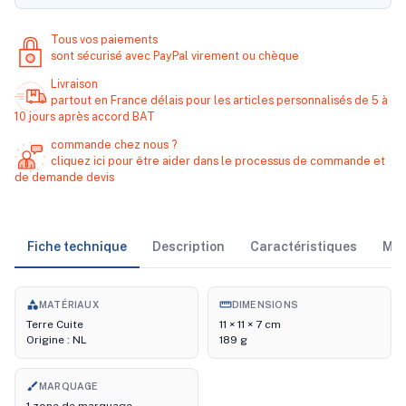
Tous vos paiements
sont sécurisé avec PayPal virement ou chèque
Livraison
partout en France délais pour les articles personnalisés de 5 à
10 jours après accord BAT
commande chez nous ?
cliquez ici pour être aider dans le processus de commande et
de demande devis
Fiche technique
Description
Caractéristiques
Ma
category
straighten
MATÉRIAUX
DIMENSIONS
Terre Cuite
11 × 11 × 7 cm
Origine : NL
189 g
brush
MARQUAGE