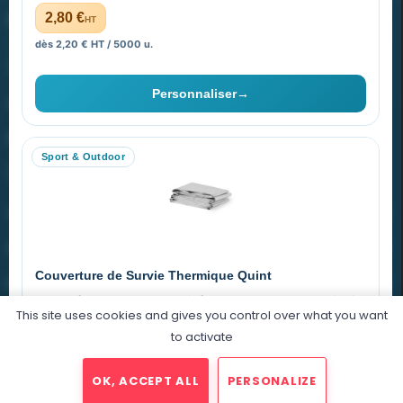
PROMENOCH GOODIES
2,80 €
HT
dès 2,20 € HT / 5000 u.
Goodies Pubfrance est édité par Promenoch
Personnaliser
→
40 rue Madeleine Michelis
92 200 Neuilly
Sport & Outdoor
equipe@promenoch-goodies.com
VOTRE COMPTE
NOTRE SITE
Couverture de Survie Thermique Quint
NOTRE SOCIÉTÉ
Imperméable et coupe-vent, idéale pour le sport et le plein air.
This site uses cookies and gives you control over what you want
PET argenté
Économique
to activate
0,76 €
HT
OK, ACCEPT ALL
PERSONALIZE
dégressif selon la quantité
2025 © Promenoch Goodies. Tous droits réservés.