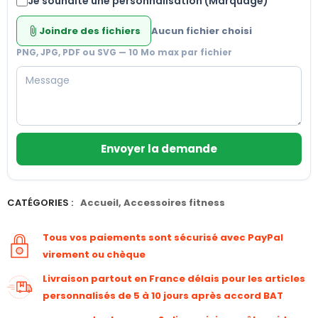
Je souhaite une personnalisation (Marquage)
Joindre des fichiers
Aucun fichier choisi
attach_file
PNG, JPG, PDF ou SVG — 10 Mo max par fichier
Envoyer la demande
CATÉGORIES :
Accueil
,
Accessoires fitness
Tous vos paiements sont sécurisé avec PayPal
virement ou chèque
Livraison partout en France délais pour les articles
personnalisés de 5 à 10 jours après accord BAT