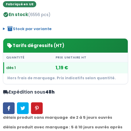
Fabriqué en UE
En stock
(6556 pcs)
check_circle
inventory_2
Stock par variante
Tarifs dégressifs (HT)
sell
QUANTITÉ
PRIX UNITAIRE HT
1,19 €
dès 1
Hors frais de marquage. Prix indicatifs selon quantité.
Expédition sous
48h
local_shipping
délais produit sans marquage de 2 à 5 jours ouvrés
délais produit avec marquage : 5 à 10 jours ouvrés après