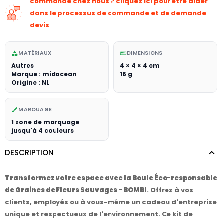
commande chez nous ? cliquez ici pour être aider
dans le processus de commande et de demande
devis
MATÉRIAUX
DIMENSIONS
category
straighten
Autres
4 × 4 × 4 cm
Marque : midocean
16 g
Origine : NL
MARQUAGE
brush
1 zone de marquage
jusqu'à 4 couleurs
DESCRIPTION
Transformez votre espace avec la Boule Éco-responsable
de Graines de Fleurs Sauvages - BOMBI
. Offrez à vos
clients, employés ou à vous-même un cadeau d'entreprise
unique et respectueux de l'environnement. Ce kit de