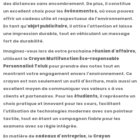
des distances sans encombrement. De plus, il constitue
un excellent choix pour les
événements s
, où vous pouvez
offrir un cadeau utile et respectueux de l'environnement.
En tant qu'
objet publicitaire
, il attire l'attention et laisse
une impression durable, tout en véhiculant un message
fort de durabilité.
Imaginez-vous lors de votre prochaine
réunion d'affaires
,
utilisant le
Crayon Multifonction Éco-responsable
Personnalisé Teluk
pour prendre des notes tout en
montrant votre engagement envers l'environnement. Ce
crayon est non seulement un outil d'écriture, mais aussi un
excellent moyen de communiquer vos valeurs s à vos
clients et partenaires. Pour les
étudiants
, il représente un
choix pratique et innovant pour les cours, facilitant
l'utilisation de technologies modernes avec son pointeur
tactile, tout en étant un compagnon fiable pour les
examens avec sa règle intégrée.
En matière de
cadeaux d'entreprise
, le
Crayon