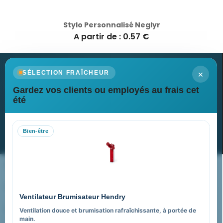
Stylo Personnalisé Neglyr
A partir de : 0.57 €
×
SÉLECTION FRAÎCHEUR
Gardez vos clients ou employés au frais cet
Newsletter
été
Recevez nos dernières nouvelles et nos offres spéciales
Bien-être
S’abonner
Nos expertises & accompagnement global
Pourquoi nous choisir ?
Ventilateur Brumisateur Hendry
FAQ sur Promenoch Goodies Pub France
Ventilation douce et brumisation rafraîchissante, à portée de
main.