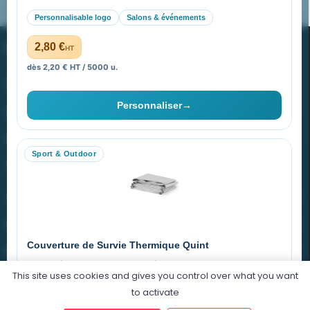
Pourquoi ça a marché à 100% pour moi ?
Personnalisable logo
Salons & événements
PROMENOCH GOODIES
2,80 €
HT
dès 2,20 € HT / 5000 u.
Goodies Pubfrance est édité par Promenoch
Personnaliser
→
40 rue Madeleine Michelis
92 200 Neuilly
Sport & Outdoor
equipe@promenoch-goodies.com
VOTRE COMPTE
NOTRE SITE
Couverture de Survie Thermique Quint
NOTRE SOCIÉTÉ
Imperméable et coupe-vent, idéale pour le sport et le plein air.
This site uses cookies and gives you control over what you want
PET argenté
Économique
to activate