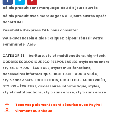
délais produit sans marquage de 2 à 5 jours ouvrés
délais produit avec marquage : 5 à 10 jours ouvrés après
accord BAT
Possibilité d'express 24 H nous consulter
vous avez besoin d'aide ? cliquez ici pour réussir votre
commande
:
Aide
CATÉGORIES :
écriture
,
stylet multifonctions
,
high-tech
,
GODDIES ECOLOGIQUE ECO RESPONSABLES
,
stylo sans encre
,
stylos
,
STYLOS - ÉCRITURE
,
stylet multifonctions
,
accessoires informatique
,
HIGH TECH - AUDIO VIDÉO
,
stylo sans encre
,
ECOLLECTION
,
HIGH TECH - AUDIO VIDÉO
,
STYLOS - ÉCRITURE
,
accessoires informatique
,
stylos
,
stylet multifonctions
,
stylo sans encre
,
stylo sans encre
Tous vos paiements sont sécurisé avec PayPal
virement ou chèque