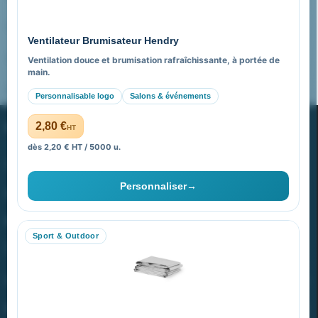
Pourquoi nous choisir ?
Ventilateur Brumisateur Hendry
FAQ sur Promenoch Goodies Pub France
Ventilation douce et brumisation rafraîchissante, à portée de
main.
Pourquoi ça a marché à 100% pour moi ?
Personnalisable logo
Salons & événements
PROMENOCH GOODIES
2,80 €
HT
dès 2,20 € HT / 5000 u.
Goodies Pubfrance est édité par Promenoch
Personnaliser
→
40 rue Madeleine Michelis
92 200 Neuilly
Sport & Outdoor
equipe@promenoch-goodies.com
VOTRE COMPTE
NOTRE SITE