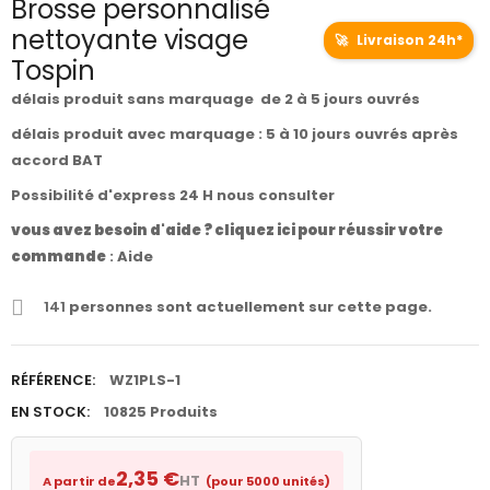
Brosse personnalisé
nettoyante visage
🚀
Livraison 24h*
Tospin
délais produit sans marquage de 2 à 5 jours ouvrés
délais produit avec marquage : 5 à 10 jours ouvrés après
accord BAT
Possibilité d'express 24 H nous consulter
vous avez besoin d'aide ? cliquez ici pour réussir votre
commande
:
Aide
141
personnes sont actuellement sur cette page.
RÉFÉRENCE:
WZ1PLS-1
EN STOCK:
10825 Produits
2,35 €
HT
A partir de
(pour 5000 unités)