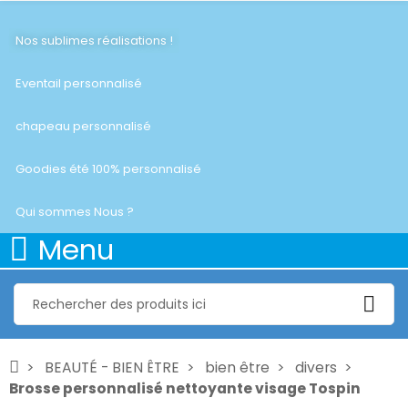
Nos sublimes réalisations !
Eventail personnalisé
chapeau personnalisé
Goodies été 100% personnalisé
Qui sommes Nous ?
Menu
BEAUTÉ - BIEN ÊTRE
bien être
divers
Brosse personnalisé nettoyante visage Tospin