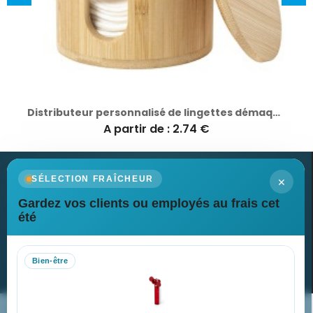
Distributeur personnalisé de lingettes démaquillantes Kiam
A partir de : 2.74 €
×
SÉLECTION FRAÎCHEUR
Gardez vos clients ou employés au frais cet
Newsletter
été
Recevez nos dernières nouvelles et nos offres spéciales
Bien-être
S’abonner
Nos expertises & accompagnement global