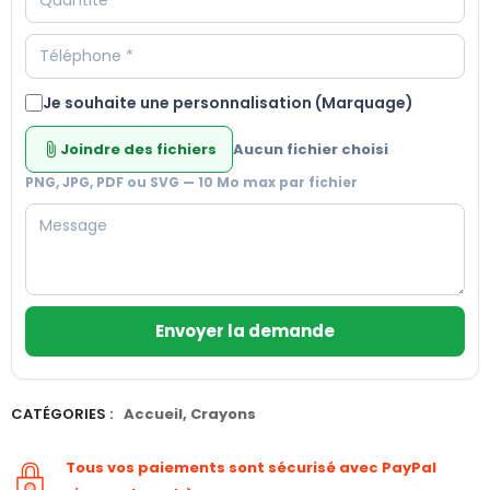
Je souhaite une personnalisation (Marquage)
Joindre des fichiers
Aucun fichier choisi
attach_file
PNG, JPG, PDF ou SVG — 10 Mo max par fichier
Envoyer la demande
CATÉGORIES :
Accueil
,
Crayons
Tous vos paiements sont sécurisé avec PayPal