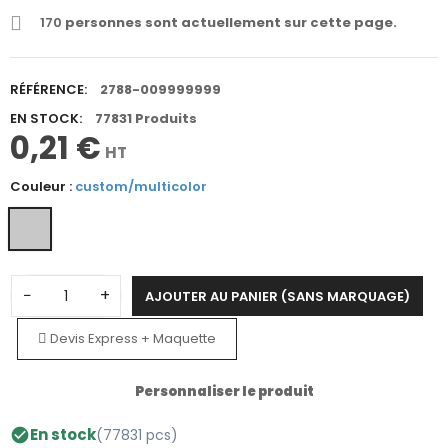
170
personnes sont actuellement sur cette page.
RÉFÉRENCE:
2788-009999999
EN STOCK:
77831 Produits
0,21 €
HT
Couleur :
custom/multicolor
−
+
AJOUTER AU PANIER (SANS MARQUAGE)
Devis Express + Maquette
Personnaliser le produit
En stock
(77831 pcs)
check_circle