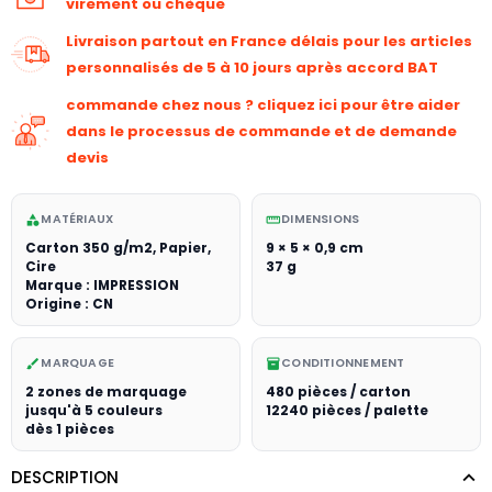
virement ou chèque
Livraison partout en France délais pour les articles
personnalisés de 5 à 10 jours après accord BAT
commande chez nous ? cliquez ici pour être aider
dans le processus de commande et de demande
devis
MATÉRIAUX
DIMENSIONS
category
straighten
Carton 350 g/m2, Papier,
9 × 5 × 0,9 cm
Cire
37 g
Marque : IMPRESSION
Origine : CN
MARQUAGE
CONDITIONNEMENT
brush
inventory_2
2 zones de marquage
480 pièces / carton
jusqu'à 5 couleurs
12240 pièces / palette
dès 1 pièces
DESCRIPTION