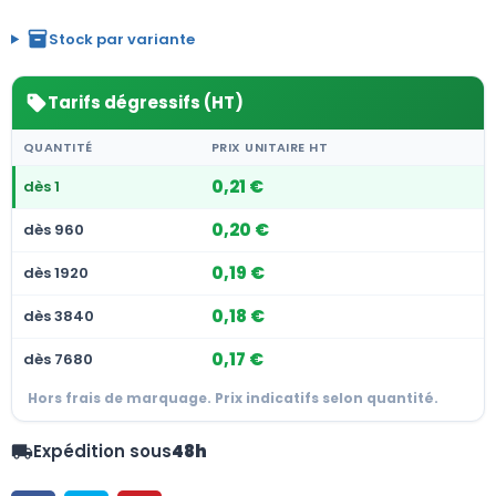
inventory_2
Stock par variante
Tarifs dégressifs (HT)
sell
QUANTITÉ
PRIX UNITAIRE HT
0,21 €
dès 1
0,20 €
dès 960
0,19 €
dès 1920
0,18 €
dès 3840
0,17 €
dès 7680
Hors frais de marquage. Prix indicatifs selon quantité.
Expédition sous
48h
local_shipping