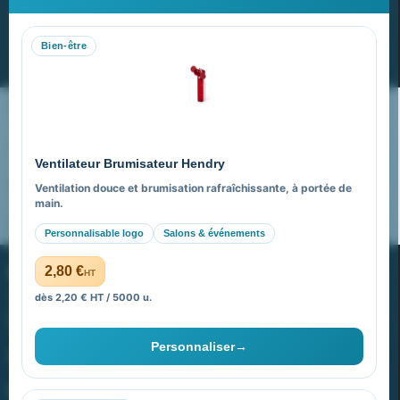
Recevez nos dernières nouvelles et nos offres spéciales
Bien-être
S’abonner
Nos expertises & accompagnement global
Pourquoi nous choisir ?
Ventilateur Brumisateur Hendry
FAQ sur Promenoch Goodies Pub France
Ventilation douce et brumisation rafraîchissante, à portée de
main.
Pourquoi ça a marché à 100% pour moi ?
Personnalisable logo
Salons & événements
PROMENOCH GOODIES
2,80 €
HT
dès 2,20 € HT / 5000 u.
Goodies Pubfrance est édité par Promenoch
Personnaliser
→
40 rue Madeleine Michelis
92 200 Neuilly