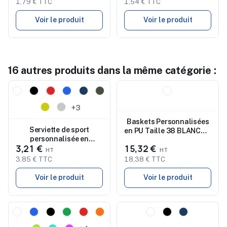
1,79 € TTC
1,54 € TTC
Voir le produit
Voir le produit
16 autres produits dans la même catégorie :
Nouveau
Nouveau
+3
Baskets Personnalisées
Serviette de sport
en PU Taille 38 BLANCOS
personnalisée en
pour le Quotidien
3,21 €
15,32 €
microfibre 190 g/m² CORK
3,85 € TTC
18,38 € TTC
Voir le produit
Voir le produit
Nouveau
Nouveau