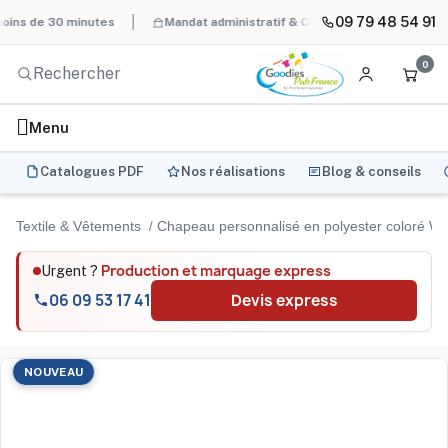
09 79 48 54 91
e 30 minutes
Mandat administratif & Chorus Pro
BAT systémat
0
Menu
Catalogues PDF
Nos réalisations
Blog & conseils
Textile & Vêtements
Chapeau personnalisé en polyester coloré 
Production et marquage express
Urgent ?
06 09 53 17 41
Devis express
NOUVEAU