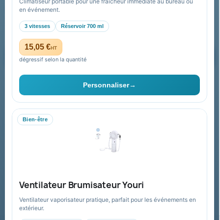
Climatiseur portable pour une fraîcheur immédiate au bureau ou
Recevez nos offres spéciales
en événement.
3 vitesses
Réservoir 700 ml
15,05 €
HT
dégressif selon la quantité
Vous pouvez vous désinscrire à tout moment. Vous trouverez pour
cela nos informations de contact dans les conditions d'utilisation du
Personnaliser
→
site.
Bien-être
Collectivités & administrations
Devis, mandat administratif et facturation Chorus Pro
adaptés au secteur public.
Espace collectivités
Ventilateur Brumisateur Youri
Ventilateur vaporisateur pratique, parfait pour les événements en
extérieur.