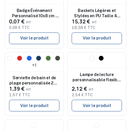
Badge Événement
Baskets Légères et
Personnalisé 10x8 cm -
Stylées en PU Taille 44
0,07 €
15,32 €
BADGY
Personnalisées
BLANCOS
0,08 € TTC
18,38 € TTC
Voir le produit
Voir le produit
Nouveau
Nouveau
+1
Lampe de lecture
Serviette de bain et de
personnalisable flexible
plage personnalisée 280
FLEXILIGHT
1,39 €
2,12 €
g/m² ORLY
1,67 € TTC
2,54 € TTC
Voir le produit
Voir le produit
Nouveau
Nouveau