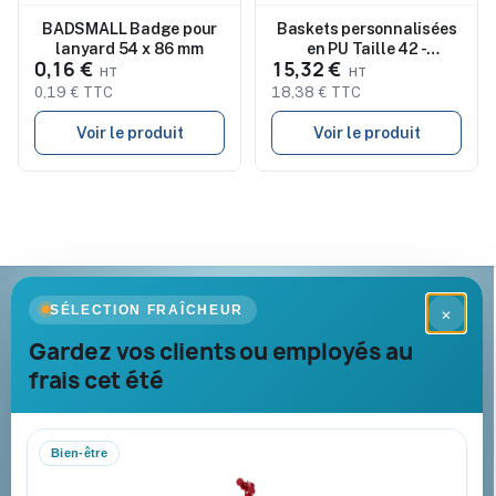
BADSMALL Badge pour
Baskets personnalisées
lanyard 54 x 86 mm
en PU Taille 42 -
0,16 €
15,32 €
BLANCOS
0,19 € TTC
18,38 € TTC
Voir le produit
Voir le produit
Goodies Pub France
SÉLECTION FRAÎCHEUR
×
Objets publicitaires · par Promenoch
Gardez vos clients ou employés au
frais cet été
Votre partenaire B2B pour les goodies et cadeaux d’affaires
personnalisés : conseil, marquage et livraison pour entreprises,
collectivités et administrations.
Bien-être
Mandat administratif & Chorus Pro
Paiement sécurisé