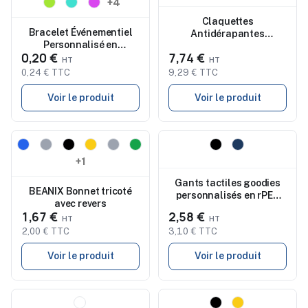
+4
Claquettes
Bracelet Événementiel
Antidérapantes
Personnalisé en
Personnalisées 44/45 -
0,20 €
7,74 €
Polyester RPET FIESTA
KOLAM
0,24 € TTC
9,29 € TTC
Voir le produit
Voir le produit
Nouveau
Nouveau
+1
Gants tactiles goodies
BEANIX Bonnet tricoté
personnalisés en rPET
avec revers
TAKAI
1,67 €
2,58 €
2,00 € TTC
3,10 € TTC
Voir le produit
Voir le produit
Nouveau
Nouveau