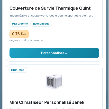
FAQ sur Promenoch Goodies Pub France
Couverture de Survie Thermique Quint
Conditions de retour
Imperméable et coupe-vent, idéale pour le sport et le plein air.
Paiement sécurisé
PET argenté
Économique
Plan du site
0,76 €
HT
dégressif selon la quantité
Contact & devis
Personnaliser
→
06 09 53 17 41
WhatsApp
High-tech
equipe@promenoch-goodies.com
Formulaire de contact
Demander un devis
Mini Climatiseur Personnalisé Janek