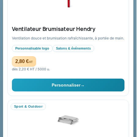
Expédition suivie
Nos produits
Notre société
Ventilateur Brumisateur Hendry
Nouveautés
À propos
Ventilation douce et brumisation rafraîchissante, à portée de main.
Nos expertises &
Promotions
accompagnement global
Personnalisable logo
Salons & événements
Catalogue goodies
Pourquoi nous choisir ?
2,80 €
HT
Cadeaux de fin d’année
Pourquoi ça a marché à 100%
dès 2,20 € HT / 5000 u.
pour moi ?
Ils nous ont fait confiance
Personnaliser
→
Livraison
Nous contacter
Sport & Outdoor
Aide & ressources
Guide : commande & devis