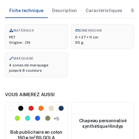
Fiche technique
Description
Caractéristiques
Sto
category
straighten
MATÉRIAUX
DIMENSIONS
PET
0 × 27 × 11 cm
Origine : CN
55 g
brush
MARQUAGE
4 zones de marquage
jusqu'à 8 couleurs
VOUS AIMEREZ AUSSI
Nouveau
Nouveau
+5
Chapeau personnalisé
synthétique Hindyp
Bob publicitaire en coton
160 g/m² BILGOLA