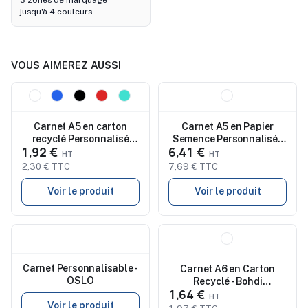
3 zones de marquage
jusqu'à 4 couleurs
VOUS AIMEREZ AUSSI
Nouveau
Nouveau
Carnet A5 en carton
Carnet A5 en Papier
recyclé Personnalisé
Semence Personnalisé -
1,92 €
6,41 €
MITO NOTE
SEED RING
2,30 € TTC
7,69 € TTC
Voir le produit
Voir le produit
Nouveau
Nouveau
Carnet Personnalisable -
Carnet A6 en Carton
OSLO
Recyclé - Bohdi
1,64 €
Personnalisé Pas Cher
Voir le produit