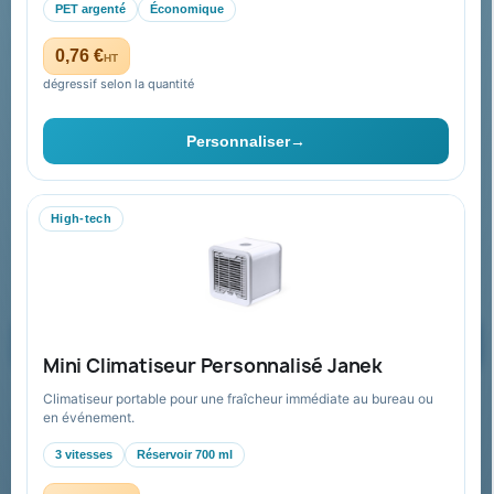
Paiement sécurisé
PET argenté
Économique
Plan du site
0,76 €
HT
dégressif selon la quantité
Contact & devis
Personnaliser
→
06 09 53 17 41
WhatsApp
High-tech
equipe@promenoch-goodies.com
Formulaire de contact
Demander un devis
Mini Climatiseur Personnalisé Janek
Climatiseur portable pour une fraîcheur immédiate au bureau ou
Recevez nos offres spéciales
en événement.
3 vitesses
Réservoir 700 ml