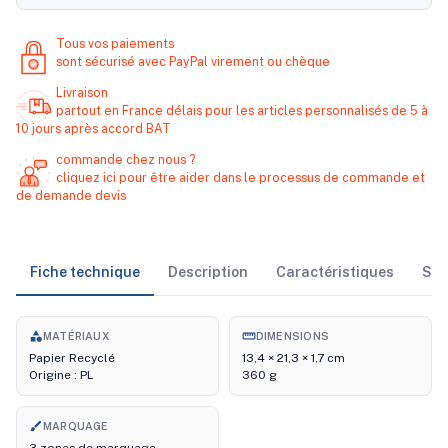
Tous vos paiements
sont sécurisé avec PayPal virement ou chèque
Livraison
partout en France délais pour les articles personnalisés de 5 à
10 jours après accord BAT
commande chez nous ?
cliquez ici pour être aider dans le processus de commande et
de demande devis
Fiche technique
Description
Caractéristiques
Sto
category
straighten
MATÉRIAUX
DIMENSIONS
Papier Recyclé
13,4 × 21,3 × 1,7 cm
Origine : PL
360 g
brush
MARQUAGE