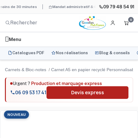
09 79 48 54 91
de 30 minutes
Mandat administratif & Chorus Pro
BAT systémat
0
Menu
Catalogues PDF
Nos réalisations
Blog & conseils
Carnets & Bloc-notes
Carnet A5 en papier recyclé Personnalisab
Production et marquage express
Urgent ?
06 09 53 17 41
Devis express
NOUVEAU