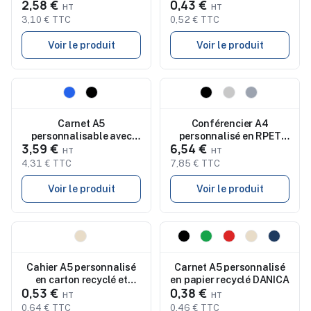
2,58 €
0,43 €
recyclé GARO
3,10 € TTC
0,52 € TTC
Voir le produit
Voir le produit
Nouveau
Nouveau
Carnet A5
Conférencier A4
personnalisable avec
personnalisé en RPET
3,59 €
6,54 €
stylo NOTAPLUS
chiné SAMAR
4,31 € TTC
7,85 € TTC
Voir le produit
Voir le produit
Nouveau
Nouveau
Cahier A5 personnalisé
Carnet A5 personnalisé
en carton recyclé et
en papier recyclé DANICA
0,53 €
0,38 €
papier FSC BORGES
0,64 € TTC
0,46 € TTC