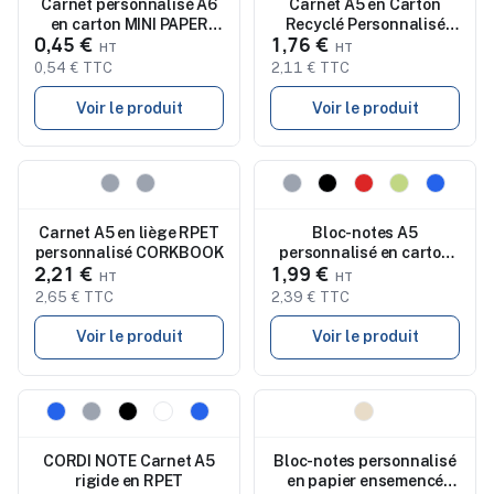
Carnet personnalisé A6
Carnet A5 en Carton
en carton MINI PAPER
Recyclé Personnalisé
0,45 €
1,76 €
BOOK
STEIN
0,54 € TTC
2,11 € TTC
Voir le produit
Voir le produit
Nouveau
Nouveau
Carnet A5 en liège RPET
Bloc-notes A5
personnalisé CORKBOOK
personnalisé en carton
2,21 €
1,99 €
de lait recyclé YORIS
2,65 € TTC
2,39 € TTC
Voir le produit
Voir le produit
Nouveau
Nouveau
CORDI NOTE Carnet A5
Bloc-notes personnalisé
rigide en RPET
en papier ensemencé