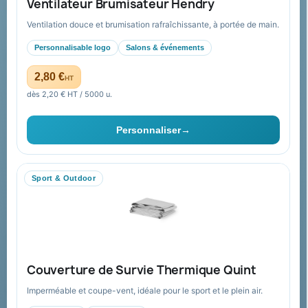
Ventilateur Brumisateur Hendry
Nouveautés
À propos
Ventilation douce et brumisation rafraîchissante, à portée de main.
Nos expertises &
Promotions
accompagnement global
Personnalisable logo
Salons & événements
Catalogue goodies
Pourquoi nous choisir ?
2,80 €
HT
Cadeaux de fin d’année
Pourquoi ça a marché à 100%
dès 2,20 € HT / 5000 u.
pour moi ?
Ils nous ont fait confiance
Personnaliser
→
Livraison
Nous contacter
Sport & Outdoor
Aide & ressources
Guide : commande & devis
FAQ sur Promenoch Goodies Pub France
Couverture de Survie Thermique Quint
Conditions de retour
Imperméable et coupe-vent, idéale pour le sport et le plein air.