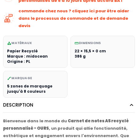
personnalisés de 5 à 10 jours après accord BAT
commande chez nous ? cliquez ici pour être aider
dans le processus de commande et de demande
devis
MATÉRIAUX
DIMENSIONS
category
straighten
Papier Recyclé
22 × 15,5 × 0 cm
Marque : midocean
386 g
Origine : PL
MARQUAGE
brush
5 zones de marquage
jusqu'à 8 couleurs
DESCRIPTION
Bienvenue dans le monde du
Carnet de notes A5 recyclé
personnalisé - OURS
, un produit qui allie fonctionnalité,
esthétique et engagement envers l'environnement. Que