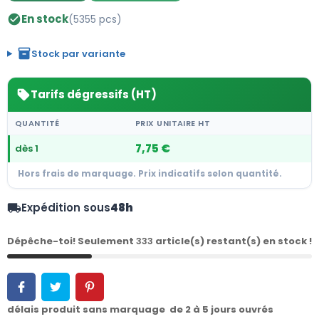
En stock
(5355 pcs)
check_circle
inventory_2
Stock par variante
Tarifs dégressifs (HT)
sell
QUANTITÉ
PRIX UNITAIRE HT
7,75 €
dès 1
Hors frais de marquage. Prix indicatifs selon quantité.
Expédition sous
48h
local_shipping
Dépêche-toi! Seulement
333
article(s) restant(s) en stock !
délais produit sans marquage de 2 à 5 jours ouvrés