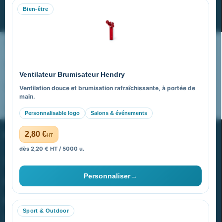
Bien-être
S’abonner
Nos expertises & accompagnement global
Pourquoi nous choisir ?
Ventilateur Brumisateur Hendry
FAQ sur Promenoch Goodies Pub France
Ventilation douce et brumisation rafraîchissante, à portée de
main.
Pourquoi ça a marché à 100% pour moi ?
Personnalisable logo
Salons & événements
PROMENOCH GOODIES
2,80 €
HT
dès 2,20 € HT / 5000 u.
Goodies Pubfrance est édité par Promenoch
Personnaliser
→
40 rue Madeleine Michelis
92 200 Neuilly
Sport & Outdoor
equipe@promenoch-goodies.com