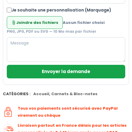
Je souhaite une personnalisation (Marquage)
Joindre des fichiers
Aucun fichier choisi
attach_file
PNG, JPG, PDF ou SVG — 10 Mo max par fichier
Envoyer la demande
CATÉGORIES :
Accueil
,
Carnets & Bloc-notes
Tous vos paiements sont sécurisé avec PayPal
virement ou chèque
Livraison partout en France délais pour les articles