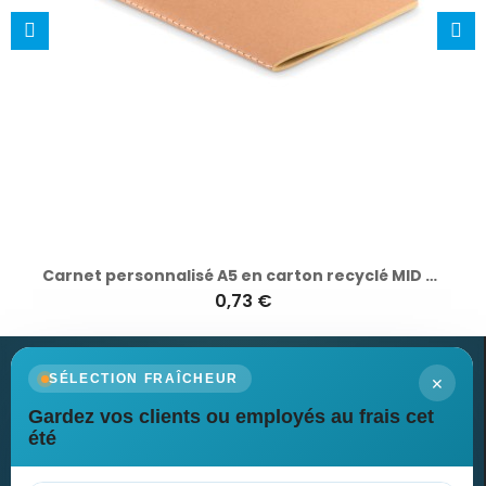
Carnet personnalisé A5 en carton recyclé MID PAPER BOOK
0,73 €
×
SÉLECTION FRAÎCHEUR
Gardez vos clients ou employés au frais cet
Newsletter
été
Recevez nos dernières nouvelles et nos offres spéciales