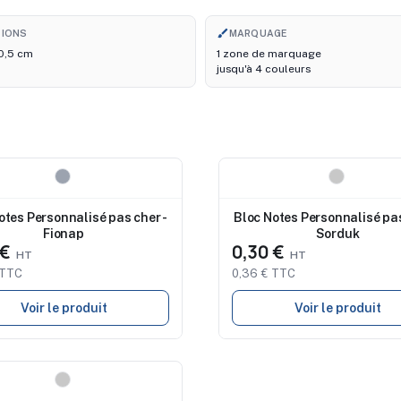
brush
SIONS
MARQUAGE
 0,5 cm
1 zone de marquage
jusqu'à 4 couleurs
au
Nouveau
otes Personnalisé pas cher -
Bloc Notes Personnalisé pas
Fionap
Sorduk
 €
0,30 €
 TTC
0,36 € TTC
Voir le produit
Voir le produit
au