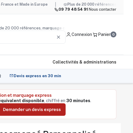
 Made in Europe
Plus de 20 000 références, marquage compris
09 79 48 54 91
·
Nous contacter
— plus de 20 000 références, marquage compris
Conseil pr
Connexion
Panier
0
clear
Collectivités & administrations
Q
Devis express en 30 min
ion et marquage express
équivalent disponible
, chiffré en
30 minutes
.
Demander un devis express