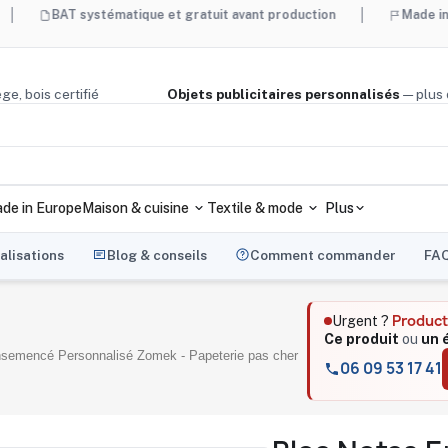
T systématique et gratuit avant production
Made in France et
lé, liège, bois certifié
Objets publicitaires personnalisés
de in Europe
Maison & cuisine
Textile & mode
Plus
alisations
Blog & conseils
Comment commander
FA
Product
Urgent ?
Ce produit
ou
un 
semencé Personnalisé Zomek - Papeterie pas cher
06 09 53 17 41