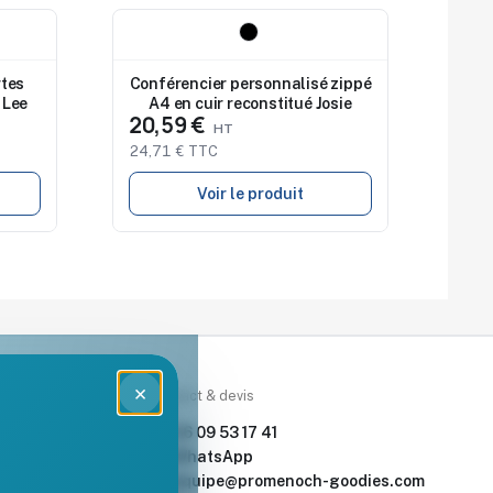
Nouveau
rtes
Conférencier personnalisé zippé
 Lee
A4 en cuir reconstitué Josie
20,59 €
24,71 € TTC
Voir le produit
×
rces
Contact & devis
nde & devis
06 09 53 17 41
enoch Goodies
WhatsApp
equipe@promenoch-goodies.com