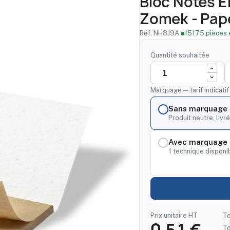
Bloc Notes 
Zomek - Pape
Réf. NH8J9A
·
15175 pièces 
Quantité souhaitée
Marquage — tarif indicati
Sans marquage
Produit neutre, livré
Avec marquage 
1 technique disponib
Prix unitaire HT
To
T