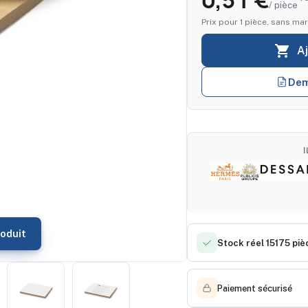
0,51 €
/ pièce
Prix pour 1 pièce, sans mar

A
Dem
oduit
Stock réel 15175 piè
Paiement sécurisé