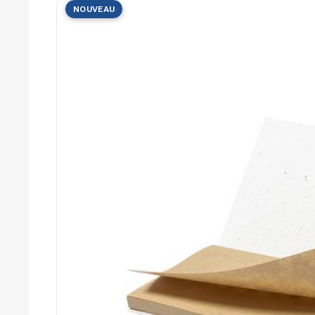
Cérémonies
NOUVEAU
Récompenses
Été et plage
Campagnes RSE
Voyages d'affaires
Animations
commerciales
Entreprises
Collectivités
Administrations
Écoles
Associations
Comités d'entreprise
Agences
événementielles
Hôtellerie
Restauration
Domaines viticoles
Maisons de luxe
Marchés publics
Chambres de