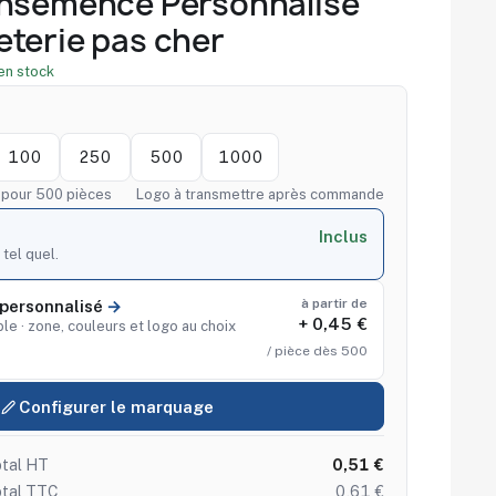
Ensemencé Personnalisé
terie pas cher
en stock
100
250
500
1000
f pour 500 pièces
Logo à transmettre après commande
Inclus
 tel quel.
à partir de
personnalisé
+ 0,45 €
le · zone, couleurs et logo au choix
/ pièce dès 500
Configurer le marquage
tal HT
0,51 €
otal TTC
0,61 €