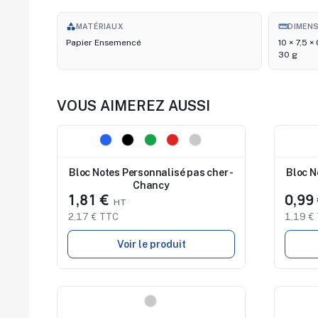
category
straighten
MATÉRIAUX
DIMEN
Papier Ensemencé
10 × 7,5 ×
30 g
VOUS AIMEREZ AUSSI
Nouveau
Nouve
Bloc Notes Personnalisé pas cher -
Bloc N
Chancy
1,81 €
0,99
2,17 € TTC
1,19 €
Voir le produit
Nouveau
Nouve