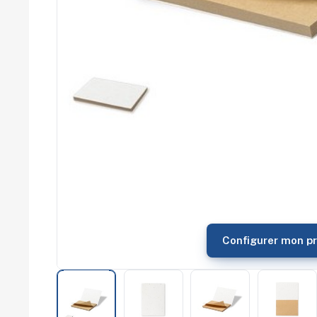
commerce
Salons
professionnels
Séminaires
Team building
Portes ouvertes
Cadeaux d'entreprise
Fin d'année
Rentrée
Cérémonies
Récompenses
Été et plage
Campagnes RSE
Voyages d'affaires
Animations
commerciales
Configurer mon pr