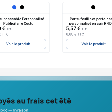
eau
Nouveau
e Incassable Personnalisé
Porte-feuille et porte-ca
Publicitaire Coxtu
personnalisé en cuir RFID
0 €
5,57 €
€ TTC
6,68 € TTC
Voir le produit
Voir le produit
Notre société
Aide & ressou
yés au frais cet été
À propos
Guide : comma
Nos expertises &
FAQ sur Prom
dies
accompagnement global
Pub France
logo — livraison