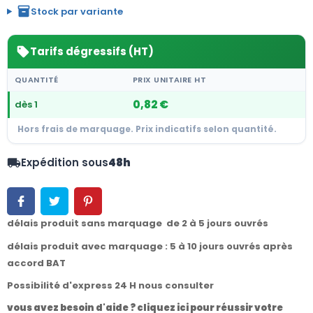
inventory_2
Stock par variante
Tarifs dégressifs (HT)
sell
QUANTITÉ
PRIX UNITAIRE HT
0,82 €
dès 1
Hors frais de marquage. Prix indicatifs selon quantité.
Expédition sous
48h
local_shipping
délais produit sans marquage de 2 à 5 jours ouvrés
délais produit avec marquage : 5 à 10 jours ouvrés après
accord BAT
Possibilité d'express 24 H nous consulter
vous avez besoin d'aide ? cliquez ici pour réussir votre