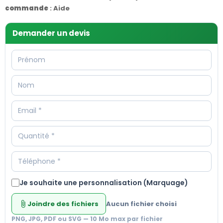
commande
:
Aide
Demander un devis
Je souhaite une personnalisation (Marquage)
Joindre des fichiers
Aucun fichier choisi
attach_file
PNG, JPG, PDF ou SVG — 10 Mo max par fichier