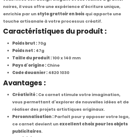
noires, il vous offre une expérience d'écriture unique,
enrichie par un
stylo grattoir en bois
qui apporte une
touche artisanale à votre processus créatif.
Caractéristiques du produit :
Poids brut :
70g
Poids net :
47g
Taille du produit :
100 x 140 mm
Pays d'origine :
Chine
Code douanier :
4820 1030
Avantages :
Créativité :
Ce carnet stimule votre imagination,
vous permettant d'explorer de nouvelles idées et de
réaliser des projets artistiques originaux.
Personnalisation :
Parfait pour y apposer votre logo,
ce carnet devient un
excellent choix pour les objets
publicitaires
.