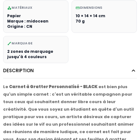
MATÉRIAUX
DIMENSIONS
category
straighten
Papier
10 × 14 × 14 cm
Marque : midocean
70 g
Origine : CN
MARQUAGE
brush
2 zones de marquage
jusqu'à 4 couleurs
DESCRIPTION
Le
Carnet à Gratter Personnalisé - BLACK
est bien plus
qu'un simple carnet : c'est un véritable compagnon pour
tous ceux qui souhaitent donner libre cours à leur
créativité. Que vous soyez un étudiant en quête d'un outil
pratique pour vos cours, un artiste désireux de capturer
des idées sur le vif ou un professionnel souhaitant animer
des réunions de manière ludique, ce carnet est fait pour
vous. Avec son design élégant et ses feuilles à gratter