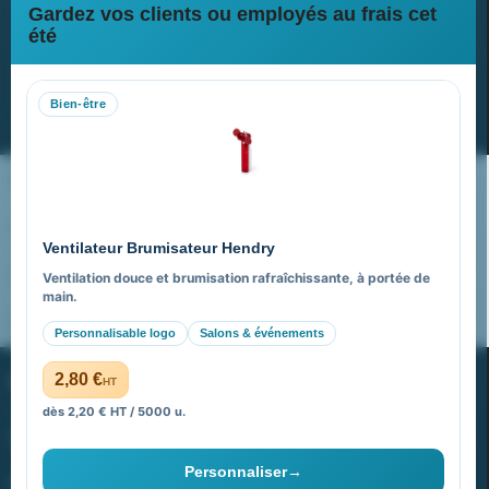
Gardez vos clients ou employés au frais cet
Newsletter
été
Recevez nos dernières nouvelles et nos offres spéciales
Bien-être
S’abonner
Nos expertises & accompagnement global
Pourquoi nous choisir ?
Ventilateur Brumisateur Hendry
FAQ sur Promenoch Goodies Pub France
Ventilation douce et brumisation rafraîchissante, à portée de
main.
Pourquoi ça a marché à 100% pour moi ?
Personnalisable logo
Salons & événements
PROMENOCH GOODIES
2,80 €
HT
dès 2,20 € HT / 5000 u.
Goodies Pubfrance est édité par Promenoch
Personnaliser
→
40 rue Madeleine Michelis