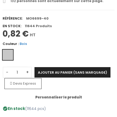
132
personnes sont actuellement sur cette page.
RÉFÉRENCE:
MO6699-40
EN STOCK:
11644 Produits
0,82 €
HT
Couleur :
Bois
−
+
AJOUTER AU PANIER (SANS MARQUAGE)
Devis Express
Personnaliser le produit
En stock
(11644 pcs)
check_circle