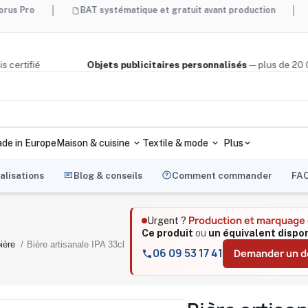
BAT systématique et gratuit avant production
Made in 
ège, bois certifié
Objets publicitaires personnalisés
— plus
de in Europe
Maison & cuisine
Textile & mode
Plus
alisations
Blog & conseils
Comment commander
FA
Production et marquage
Urgent ?
Ce produit
ou
un équivalent dispo
ière
Bière artisanale IPA 33cl
06 09 53 17 41
Demander un d