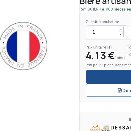
Bière artisan
Réf. 301LRH
·
1000 pièces en
Quantité souhaitée
Prix unitaire HT
To
4,13 €
T
/ pièce
Prix pour 1 pièce, sans mar
Dem