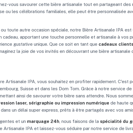
ez-vous savourer cette bière artisanale tout en partageant des r
e ou les célébrations familiales, elle peut être personnalisée ave
ge ou toute autre occasion spéciale, notre Bière Artisanale IPA e
 en cadeau, apportant une touche personnelle et artisanale à vos
rience gustative unique. Que ce soit en tant que
cadeaux clients
Imaginez la joie de vos invités en découvrant une bière artisanale 
 Artisanale IPA, vous souhaitez en profiter rapidement. C'est 
uxembourg, Suisse et dans les Dom Tom. Grâce à notre service de
mettant ainsi de savourer votre bière sans attendre. Nous sommes 
ession laser, sérigraphie ou impression numérique
de haute q
dans un délai super express, prêts à être partagés avec vos amis
gentes et un
marquage 24h
, nous faisons de la
spécialité du 
ère Artisanale IPA et laissez-vous séduire par notre service de l