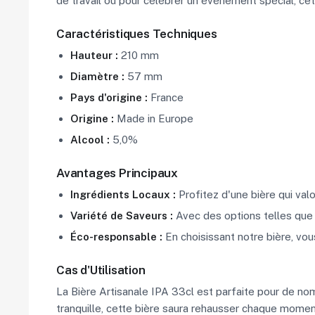
de travail ou pour célébrer un événement spécial, cet
Caractéristiques Techniques
Hauteur :
210 mm
Diamètre :
57 mm
Pays d'origine :
France
Origine :
Made in Europe
Alcool :
5,0%
Avantages Principaux
Ingrédients Locaux :
Profitez d'une bière qui val
Variété de Saveurs :
Avec des options telles que l
Éco-responsable :
En choisissant notre bière, vou
Cas d'Utilisation
La Bière Artisanale IPA 33cl est parfaite pour de nom
tranquille, cette bière saura rehausser chaque momen