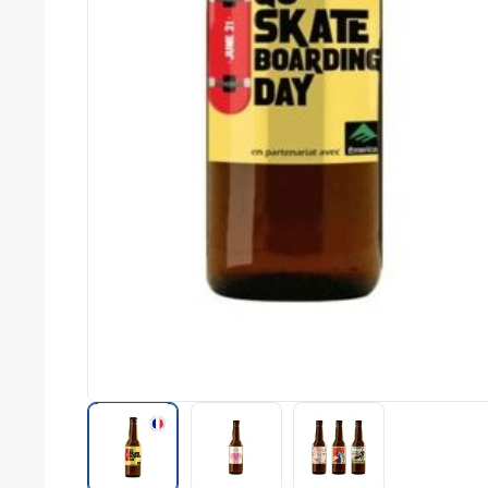
commerce
Salons
professionnels
Séminaires
Team building
Portes ouvertes
Cadeaux d'entreprise
Fin d'année
Rentrée
Cérémonies
Récompenses
Été et plage
Campagnes RSE
Voyages d'affaires
Animations
commerciales