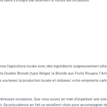
te bière s'intègre parfaitement à toutes les occasions.
orise l'agriculture locale avec des ingrédients soigneusement séle
a Double Blonde (type Belge), la Blonde aux Fruits Rouges, l'Ambr
s soutenez la production locale et réduisez votre empreinte carb
breuses occasions. Que vous soyez en train d'organiser une soirée
t. Sa polyvalence en fait un excellent choix pour accompagner des