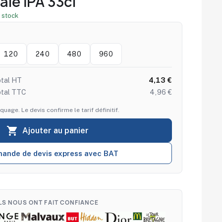
ale IPA 33cl
 stock
120
240
480
960
tal HT
4,13 €
otal TTC
4,96 €
quage. Le devis confirme le tarif définitif.

Ajouter au panier
ande de devis express avec BAT
ILS NOUS ONT FAIT CONFIANCE