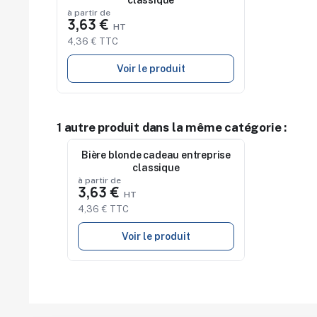
classique
à partir de
3,63 €
4,36 € TTC
Voir le produit
1 autre produit dans la même catégorie :
Bière blonde cadeau entreprise
Nouveau
classique
à partir de
3,63 €
4,36 € TTC
Voir le produit