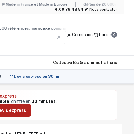
France et Made in Europe
Plus de 20 000 références, marquag
09 79 48 54 91
·
Nous contacter
 de 20 000 références, marquage compris
Conseil produit
—
Connexion
Panier
0
clear
Collectivités & administrations
Q
Devis express en 30 min
 express
nible
, chiffré en
30 minutes
.
evis express